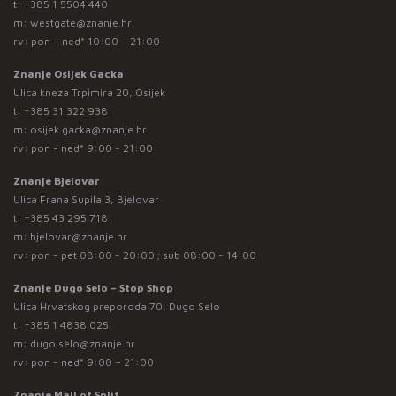
t:
+385 1 5504 440
m:
westgate@znanje.hr
rv: pon – ned* 10:00 – 21:00
Znanje Osijek Gacka
Ulica kneza Trpimira 20, Osijek
t:
+385 31 322 938
m:
osijek.gacka@znanje.hr
rv: pon - ned* 9:00 - 21:00
Znanje Bjelovar
Ulica Frana Supila 3, Bjelovar
t:
+385 43 295 718
m:
bjelovar@znanje.hr
rv: pon - pet 08:00 - 20:00 ; sub 08:00 - 14:00
Znanje Dugo Selo – Stop Shop
Ulica Hrvatskog preporoda 70, Dugo Selo
t:
+385 1 4838 025
m:
dugo.selo@znanje.hr
rv: pon - ned* 9:00 – 21:00
Znanje Mall of Split