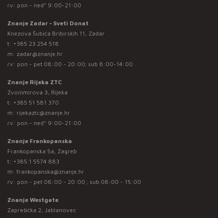
rv: pon - ned* 9:00-21:00
Znanje Zadar - Sveti Donat
Knezova Šubića Bribirskih 11, Zadar
t:
+385 23 254 518
m:
zadar@znanje.hr
rv: pon - pet 08:00 - 20:00; sub 8:00-14:00
Znanje Rijeka ZTC
Zvonimirova 3, Rijeka
t:
+385 51 581 370
m:
rijekaztc@znanje.hr
rv: pon - ned* 9:00-21:00
Znanje Frankopanska
Frankopanska 5a, Zagreb
t:
+385 1 5574 883
m:
frankopanska@znanje.hr
rv: pon - pet 08:00 - 20:00 ; sub 08:00 - 15:00
Znanje Westgate
Zaprešićka 2, Jablanovec