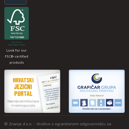
Look for our
FSC®-certified
products
© Znanje d.o.o. - društvo s ograničenom odgovornošću za