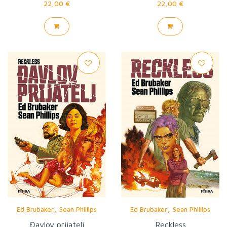
22,00 €
22,00 €
,
,
Ed Brubaker
Sean Phillips
Ed Brubaker
Sean Phillips
Đavlov prijatelj
Reckless