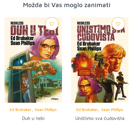
Možda bi Vas moglo zanimati
,
,
Ed Brubaker
Sean Phillips
Ed Brubaker
Sean Phillips
Duh u tebi
Uništimo sva čudovišta