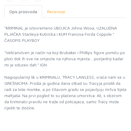
Opis proizvoda
Recenzije
"KRIMINAL je istovremeno UBOJICA Johna Wooa, UZALUDNA
PLJAČKA Stanleya Kubricka i KUM Francisa Forda Coppole."
ČASOPIS PLAYBOY
"Veličanstven je način na koji Brubaker i Phillips figure pomiču po
ploči dok ih sve ne smjeste na njihova mjesta… posljednji kadar
mi je oduzeo dah." IGN
Najpopularniji lik u KRIMINALU, TRACY LAWLESS, vraća nam se u
GREŠNICIMA. Prošla je godina dana otkad su Tracyja prisilili da
radi za loše momke, a po čitavom gradu se pojavljuju mrtva tijela
mafijaša. Na prvi pogled to su plaćena umorstva. Ali, s obzirom
da kriminalci pravdu ne traže od policajaca, samo Tracy može
riješiti te zločine.