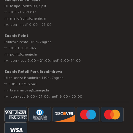
Ul. Josipa Jovića 93, Split
t:
+385 21 280 017
m:
mallofsplit@znanje.hr
rv: pon - ned* 9:00 – 21:00
Znanje Point
Rudeška cesta 169a, Zagreb
t:
+385 1 3831 945
m:
point@znanje.hr
rv: pon - sub 9:00 – 21:00; ned* 9:00-14:00
Znanje Retail Park Branimirova
Ulica kneza Branimira 119b, Zagreb
t:
+ 385 1 2796 541
m:
branimirova@znanje.hr
rv: pon -sub 9:00 - 21:00, ned* 9:00 - 20:00