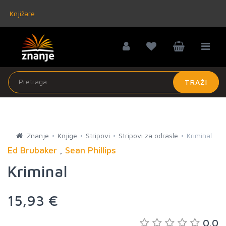
Knjižare
TRAŽI
Znanje
Knjige
Stripovi
Stripovi za odrasle
Kriminal
Ed Brubaker
,
Sean Phillips
Kriminal
15,93 €
0.0