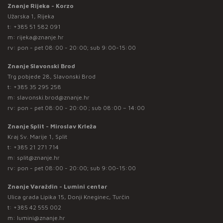
Znanje Rijeka - Korzo
Užarska 1, Rijeka
t:
+385 51 582 091
m:
rijeka@znanje.hr
rv: pon - pet 08:00 - 20:00; sub 9:00-15:00
Znanje Slavonski Brod
Trg pobjede 28, Slavonski Brod
t:
+385 35 295 258
m:
slavonski.brod@znanje.hr
rv: pon - pet 08:00 - 20:00 ; sub 08:00 – 14:00
Znanje Split - Miroslav Krleža
Kraj Sv. Marije 1, Split
t:
+385 21 271 714
m:
split@znanje.hr
rv: pon - pet 08:00 - 20:00; sub 9:00-15:00
Znanje Varaždin - Lumini centar
Ulica grada Lipika 15, Donji Kneginec, Turčin
t:
+385 42 555 002
m:
lumini@znanje.hr