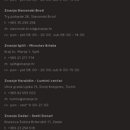
Znanje Slavonski Brod
Trg pobjede 28, Slavonski Brod
t:
+385 35 295 258
m:
slavonski.brod@znanje.hr
rv: pon - pet 08:00 - 20:00 ; sub 08:00 – 14:00
Znanje Split - Miroslav Krleža
Kraj Sv. Marije 1, Split
t:
+385 21 271 714
m:
split@znanje.hr
rv: pon - pet 08:00 - 20:00; sub 9:00-15:00
Znanje Varaždin - Lumini centar
Ulica grada Lipika 15, Donji Kneginec, Turčin
t:
+385 42 555 002
m:
lumini@znanje.hr
rv: pon - ned* 9:00-21:00
Znanje Zadar - Sveti Donat
Knezova Šubića Bribirskih 11, Zadar
t:
+385 23 254 518