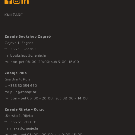
KNJIŽARE
Znanje Bookshop Zagreb
Gajeva 1, Zagreb
t:
+385 1 5577 953
m:
bookshop@znanje.hr
rv: pon-pet 08:00-20:00; sub 9:00-18:00
Znanje Pula
Giardini 4, Pula
t:
+385 52 354 650
m:
pula@znanje.hr
rv: pon - pet 08:00 - 20:00 ; sub 08:00 – 14:00
Znanje Rijeka - Korzo
Užarska 1, Rijeka
t:
+385 51 582 091
m:
rijeka@znanje.hr
rv: pon - pet 08:00 - 20:00; sub 9:00-15:00