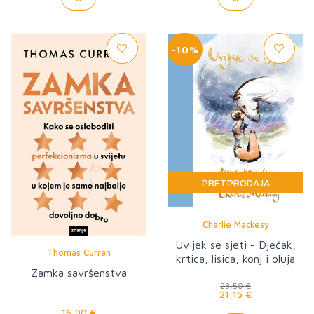
-10%
PRETPRODAJA
Charlie Mackesy
Uvijek se sjeti - Dječak,
Thomas Curran
krtica, lisica, konj i oluja
Zamka savršenstva
23,50 €
21,15 €
16,90 €