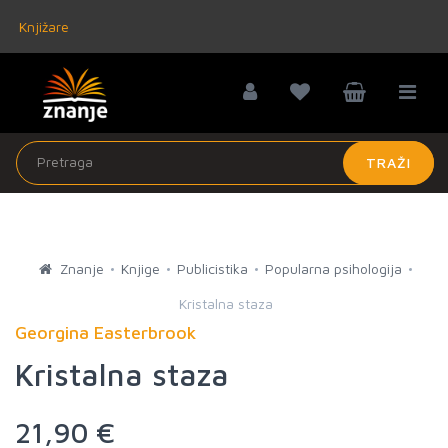
Knjižare
TRAŽI
Znanje
Knjige
Publicistika
Popularna psihologija
Kristalna staza
Georgina Easterbrook
Kristalna staza
21,90 €