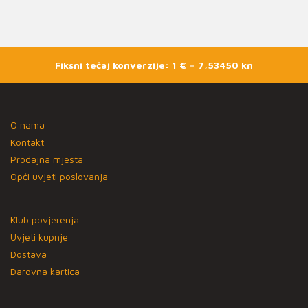
Fiksni tečaj konverzije: 1 € = 7,53450 kn
O nama
Kontakt
Prodajna mjesta
Opći uvjeti poslovanja
Klub povjerenja
Uvjeti kupnje
Dostava
Darovna kartica