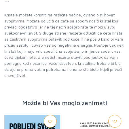
***
Kristale možete koristiti na različite načine, ovisno o njihovim
svoj­stvima. Možete odlučiti da ćete sa sobom nositi kristal koji
privla­či bogatstvo jer na taj način apsorbirate te moći u svoj
svakodnev­ni život. S druge strane, možete odlučiti da ćete kristal
sa zaštitnim svojstvima ostaviti kod kuće ili na poslu kako bi vam
pružio zaštitu i čuvao vas od negativne energije. Postoje čak neki
kristali koji imaju vrlo specifična svojstva, primjerice sodalit vas
čuva tijekom leta, a ametist možete staviti pod jastuk da vam
pomogne kod nesanice. Vaše iskustvo s kristalima trebalo bi biti
skrojeno prema vašim potrebama i onome što biste htjeli privući
u svoj život.
Možda bi Vas moglo zanimati