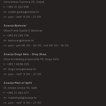
Ulica kneza Trpimira 20, Osijek
t:
+385 31 322 938
m:
osijek.gacka@znanje.hr
rv: pon - ned* 9:00 - 21:00
Znanje Bjelovar
Ulica Frana Supila 3, Bjelovar
t:
+385 43 295 718
m:
bjelovar@znanje.hr
rv: pon - pet 08:00 - 20:00 ; sub 08:00 - 14:00
Znanje Dugo Selo – Stop Shop
Ulica Hrvatskog preporoda 70, Dugo Selo
t:
+385 1 4838 025
m:
dugo.selo@znanje.hr
rv: pon - ned* 9:00 – 21:00
Znanje Mall of Split
Ul. Josipa Jovića 93, Split
t:
+385 21 280 017
m:
mallofsplit@znanje.hr
rv: pon - ned* 9:00 – 21:00