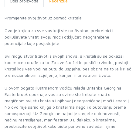
Opis proizvoda
Recenzije
Promijenite svoj život uz pomoć kristala
Ovo je knjiga za sve vas koji ste na životnoj prekretnici i
pokušavate vratiti svoju moć i otključati neograničene
potencijale koje posjedujete
Svi mogu stvoriti život iz svojih snova, a kristali su se pokazali
kao moćno oruđe za to. Za sve što želite postići u životu, po­stoji
kristal koji vas vodi na putu do uspjeha, bez obzira na to je li riječ
o emocionalnom iscjeljenju, karijeri ili privatnom životu.
U ovom bogato ilustriranom vodiču mlada Britanka Georgina
Easterbrook upoznaje vas sa svime što trebate znati o
magičnom svijetu kristala i njihovoj neograničenoj moći i energiji.
No ovo nije samo knjiga o kristalima nego i o putovanju prema
samospoznaji. Uz Georginine najbolje savjete o duhovnosti,
načinu razmišljanja, manifestiranju i, dakako, o kristalima,
preobrazite svoj život kako biste ponovno zavladali njime!