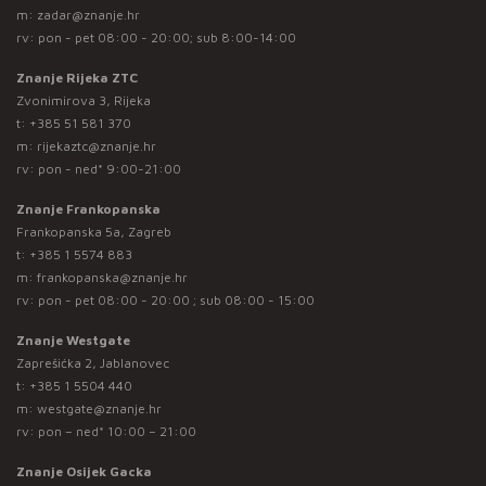
m:
zadar@znanje.hr
rv: pon - pet 08:00 - 20:00; sub 8:00-14:00
Znanje Rijeka ZTC
Zvonimirova 3, Rijeka
t:
+385 51 581 370
m:
rijekaztc@znanje.hr
rv: pon - ned* 9:00-21:00
Znanje Frankopanska
Frankopanska 5a, Zagreb
t:
+385 1 5574 883
m:
frankopanska@znanje.hr
rv: pon - pet 08:00 - 20:00 ; sub 08:00 - 15:00
Znanje Westgate
Zaprešićka 2, Jablanovec
t:
+385 1 5504 440
m:
westgate@znanje.hr
rv: pon – ned* 10:00 – 21:00
Znanje Osijek Gacka