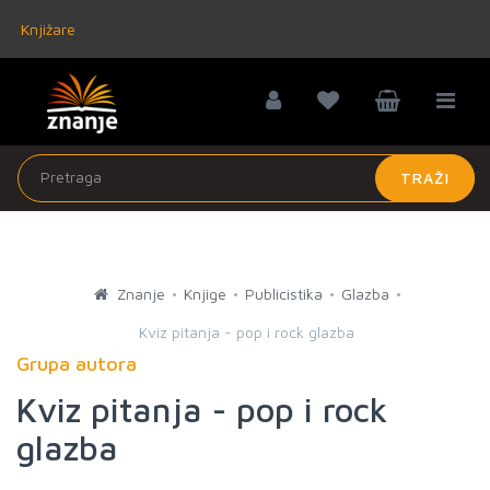
Knjižare
TRAŽI
Znanje
Knjige
Publicistika
Glazba
Kviz pitanja - pop i rock glazba
Grupa autora
Kviz pitanja - pop i rock
glazba