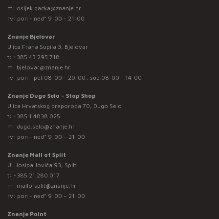
m:
osijek.gacka@znanje.hr
rv: pon - ned* 9:00 - 21:00
Znanje Bjelovar
Ulica Frana Supila 3, Bjelovar
t:
+385 43 295 718
m:
bjelovar@znanje.hr
rv: pon - pet 08:00 - 20:00 ; sub 08:00 - 14:00
Znanje Dugo Selo – Stop Shop
Ulica Hrvatskog preporoda 70, Dugo Selo
t:
+385 1 4838 025
m:
dugo.selo@znanje.hr
rv: pon - ned* 9:00 – 21:00
Znanje Mall of Split
Ul. Josipa Jovića 93, Split
t:
+385 21 280 017
m:
mallofsplit@znanje.hr
rv: pon - ned* 9:00 – 21:00
Znanje Point