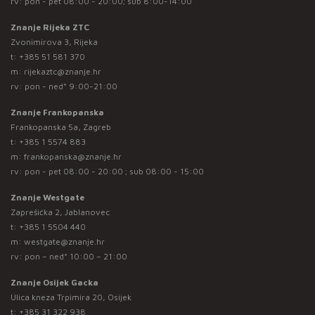
rv: pon - pet 08:00 - 20:00; sub 8:00-14:00
Znanje Rijeka ZTC
Zvonimirova 3, Rijeka
t:
+385 51 581 370
m:
rijekaztc@znanje.hr
rv: pon - ned* 9:00-21:00
Znanje Frankopanska
Frankopanska 5a, Zagreb
t:
+385 1 5574 883
m:
frankopanska@znanje.hr
rv: pon - pet 08:00 - 20:00 ; sub 08:00 - 15:00
Znanje Westgate
Zaprešićka 2, Jablanovec
t:
+385 1 5504 440
m:
westgate@znanje.hr
rv: pon – ned* 10:00 – 21:00
Znanje Osijek Gacka
Ulica kneza Trpimira 20, Osijek
t:
+385 31 322 938