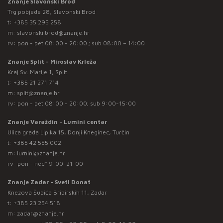
Znanje Slavonski Brod
Trg pobjede 28, Slavonski Brod
t:
+385 35 295 258
m:
slavonski.brod@znanje.hr
rv: pon - pet 08:00 - 20:00 ; sub 08:00 – 14:00
Znanje Split - Miroslav Krleža
Kraj Sv. Marije 1, Split
t:
+385 21 271 714
m:
split@znanje.hr
rv: pon - pet 08:00 - 20:00; sub 9:00-15:00
Znanje Varaždin - Lumini centar
Ulica grada Lipika 15, Donji Kneginec, Turčin
t:
+385 42 555 002
m:
lumini@znanje.hr
rv: pon - ned* 9:00-21:00
Znanje Zadar - Sveti Donat
Knezova Šubića Bribirskih 11, Zadar
t:
+385 23 254 518
m:
zadar@znanje.hr