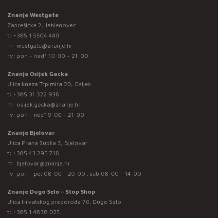
Znanje Westgate
Zaprešićka 2, Jablanovec
t:
+385 1 5504 440
m:
westgate@znanje.hr
rv: pon – ned* 10:00 – 21:00
Znanje Osijek Gacka
Ulica kneza Trpimira 20, Osijek
t:
+385 31 322 938
m:
osijek.gacka@znanje.hr
rv: pon - ned* 9:00 - 21:00
Znanje Bjelovar
Ulica Frana Supila 3, Bjelovar
t:
+385 43 295 718
m:
bjelovar@znanje.hr
rv: pon - pet 08:00 - 20:00 ; sub 08:00 - 14:00
Znanje Dugo Selo – Stop Shop
Ulica Hrvatskog preporoda 70, Dugo Selo
t:
+385 1 4838 025