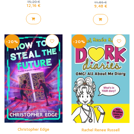
15,20 €
11,85 €
12,16 €
9,48 €
-20%
-20%
Christopher Edge
Rachel Renee Russell