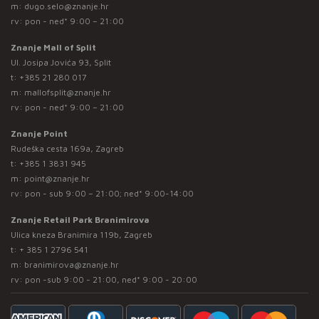
m:
dugo.selo@znanje.hr
rv: pon - ned* 9:00 – 21:00
Znanje Mall of Split
Ul. Josipa Jovića 93, Split
t:
+385 21 280 017
m:
mallofsplit@znanje.hr
rv: pon - ned* 9:00 – 21:00
Znanje Point
Rudeška cesta 169a, Zagreb
t:
+385 1 3831 945
m:
point@znanje.hr
rv: pon - sub 9:00 – 21:00; ned* 9:00-14:00
Znanje Retail Park Branimirova
Ulica kneza Branimira 119b, Zagreb
t:
+ 385 1 2796 541
m:
branimirova@znanje.hr
rv: pon -sub 9:00 - 21:00, ned* 9:00 - 20:00