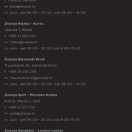
t:
+385 52 354 650
m:
pula@znanje.hr
rv: pon - pet 08:00 - 20:00 ; sub 08:00 – 14:00
Znanje Rijeka - Korzo
Užarska 1, Rijeka
t:
+385 51 582 091
m:
rijeka@znanje.hr
rv: pon - pet 08:00 - 20:00; sub 9:00-15:00
Znanje Slavonski Brod
Trg pobjede 28, Slavonski Brod
t:
+385 35 295 258
m:
slavonski.brod@znanje.hr
rv: pon - pet 08:00 - 20:00 ; sub 08:00 – 14:00
Znanje Split - Miroslav Krleža
Kraj Sv. Marije 1, Split
t:
+385 21 271 714
m:
split@znanje.hr
rv: pon - pet 08:00 - 20:00; sub 9:00-15:00
Znanje Varaždin - Lumini centar