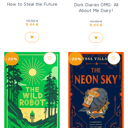
How to Steal the Future
Dork Diaries OMG: All
About Me Diary!
10,55 €
10,55 €
8,44 €
8,44 €
-20%
-20%