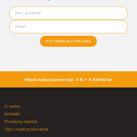
POTVRĐUJEM PRIJAVU
Fiksni tečaj konverzije: 1 € = 7,53450 kn
O nama
Kontakt
Prodajna mjesta
Opći uvjeti poslovanja