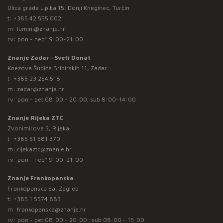
Ulica grada Lipika 15, Donji Kneginec, Turčin
t:
+385 42 555 002
m:
lumini@znanje.hr
rv: pon - ned* 9:00-21:00
Znanje Zadar - Sveti Donat
Knezova Šubića Bribirskih 11, Zadar
t:
+385 23 254 518
m:
zadar@znanje.hr
rv: pon - pet 08:00 - 20:00; sub 8:00-14:00
Znanje Rijeka ZTC
Zvonimirova 3, Rijeka
t:
+385 51 581 370
m:
rijekaztc@znanje.hr
rv: pon - ned* 9:00-21:00
Znanje Frankopanska
Frankopanska 5a, Zagreb
t:
+385 1 5574 883
m:
frankopanska@znanje.hr
rv: pon - pet 08:00 - 20:00 ; sub 08:00 - 15:00