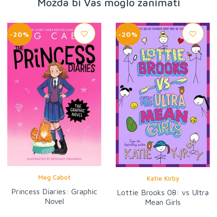
Možda bi Vas moglo zanimati
-20%
-20%
Meg Cabot
Katie Kirby
Princess Diaries: Graphic
Lottie Brooks 08: vs Ultra
Novel
Mean Girls