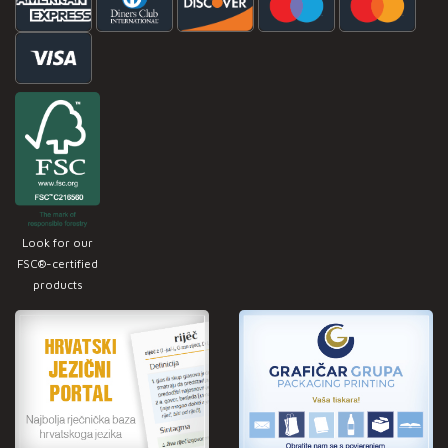
Look for our
FSC®-certified
products