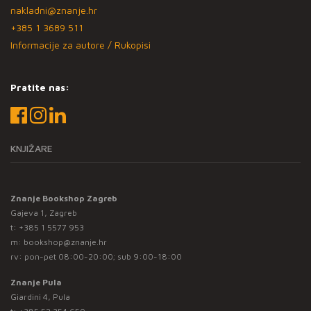
nakladni@znanje.hr
+385 1 3689 511
Informacije za autore / Rukopisi
Pratite nas:
KNJIŽARE
Znanje Bookshop Zagreb
Gajeva 1, Zagreb
t:
+385 1 5577 953
m:
bookshop@znanje.hr
rv: pon-pet 08:00-20:00; sub 9:00-18:00
Znanje Pula
Giardini 4, Pula