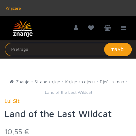
Knjižare
TRAŽI
Znanje
Strane knjige
Knjige za djecu
Dječji roman
Land of the Last Wildcat
Lui Sit
Land of the Last Wildcat
10,55 €