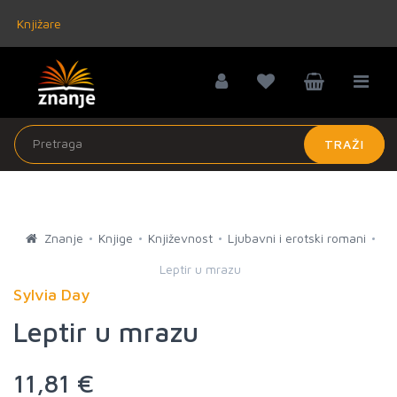
Knjižare
TRAŽI
Znanje
Knjige
Književnost
Ljubavni i erotski romani
Leptir u mrazu
Sylvia Day
Leptir u mrazu
11,81 €