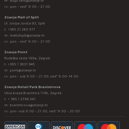
m:
dugo.selo@znanje.hr
rv: pon - ned* 9:00 – 21:00
Znanje Mall of Split
Ul. Josipa Jovića 93, Split
t:
+385 21 280 017
m:
mallofsplit@znanje.hr
rv: pon - ned* 9:00 – 21:00
Znanje Point
Rudeška cesta 169a, Zagreb
t:
+385 1 3831 945
m:
point@znanje.hr
rv: pon - sub 9:00 – 21:00; ned* 9:00-14:00
Znanje Retail Park Branimirova
Ulica kneza Branimira 119b, Zagreb
t:
+ 385 1 2796 541
m:
branimirova@znanje.hr
rv: pon -sub 9:00 - 21:00, ned* 9:00 - 20:00