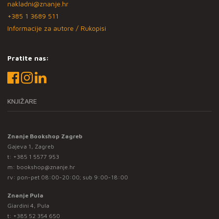
nakladni@znanje.hr
+385 1 3689 511
Informacije za autore / Rukopisi
Pratite nas:
KNJIŽARE
Znanje Bookshop Zagreb
Gajeva 1, Zagreb
t:
+385 1 5577 953
m:
bookshop@znanje.hr
rv: pon-pet 08:00-20:00; sub 9:00-18:00
Znanje Pula
Giardini 4, Pula
t:
+385 52 354 650