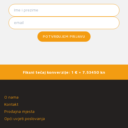
POTVRĐUJEM PRIJAVU
Fiksni tečaj konverzije: 1 € = 7,53450 kn
O nama
Kontakt
Prodajna mjesta
Opći uvjeti poslovanja