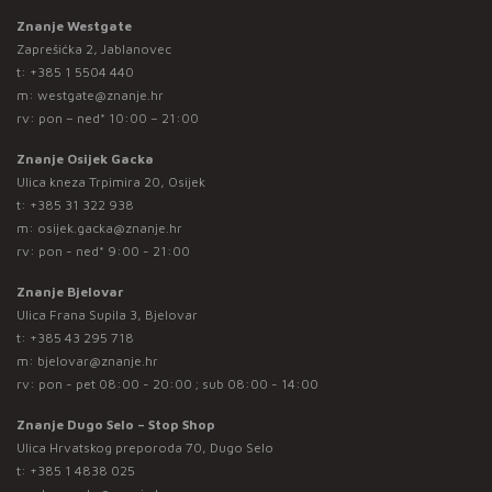
Znanje Westgate
Zaprešićka 2, Jablanovec
t:
+385 1 5504 440
m:
westgate@znanje.hr
rv: pon – ned* 10:00 – 21:00
Znanje Osijek Gacka
Ulica kneza Trpimira 20, Osijek
t:
+385 31 322 938
m:
osijek.gacka@znanje.hr
rv: pon - ned* 9:00 - 21:00
Znanje Bjelovar
Ulica Frana Supila 3, Bjelovar
t:
+385 43 295 718
m:
bjelovar@znanje.hr
rv: pon - pet 08:00 - 20:00 ; sub 08:00 - 14:00
Znanje Dugo Selo – Stop Shop
Ulica Hrvatskog preporoda 70, Dugo Selo
t:
+385 1 4838 025