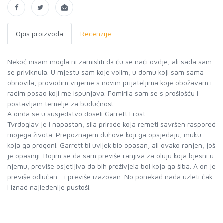
Opis proizvoda
Recenzije
Nekoć nisam mogla ni zamisliti da ću se naći ovdje, ali sada sam
se priviknula. U mjestu sam koje volim, u domu koji sam sama
obnovila, provodim vrijeme s novim prijateljima koje obožavam i
radim posao koji me ispunjava. Pomirila sam se s prošlošću i
postavljam temelje za budućnost.
A onda se u susjedstvo doseli Garrett Frost.
Tvrdoglav je i napastan, sila prirode koja remeti savršen raspored
mojega života. Prepoznajem duhove koji ga opsjedaju, muku
koja ga progoni. Garrett bi uvijek bio opasan, ali ovako ranjen, još
je opasniji. Bojim se da sam previše ranjiva za oluju koja bjesni u
njemu, previše osjetljiva da bih preživjela bol koja ga šiba. A on je
previše odlučan… i previše izazovan. No ponekad nada uzleti čak
i iznad najledenije pustoši.