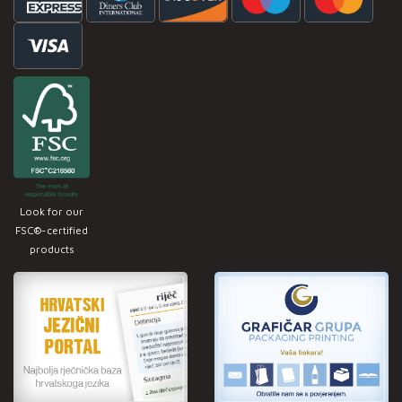
Look for our
FSC®-certified
products