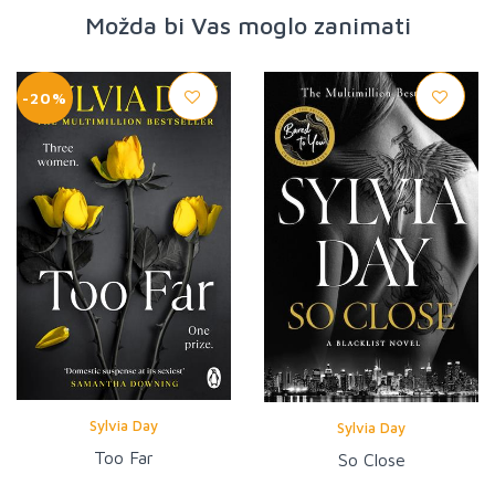
Možda bi Vas moglo zanimati
-20%
Sylvia Day
Sylvia Day
Too Far
So Close