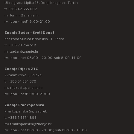
Ulica grada Lipika 15, Donji Kneginec, Turčin
t:
+385 42 555 002
m:
lumini@znanje.hr
rv: pon - ned* 9:00-21:00
Znanje Zadar - Sveti Donat
Knezova Šubića Bribirskih 11, Zadar
t:
+385 23 254 518
m:
zadar@znanje.hr
rv: pon - pet 08:00 - 20:00; sub 8:00-14:00
Znanje Rijeka ZTC
Zvonimirova 3, Rijeka
t:
+385 51 581 370
m:
rijekaztc@znanje.hr
rv: pon - ned* 9:00-21:00
Znanje Frankopanska
Frankopanska 5a, Zagreb
t:
+385 1 5574 883
m:
frankopanska@znanje.hr
rv: pon - pet 08:00 - 20:00 ; sub 08:00 - 15:00