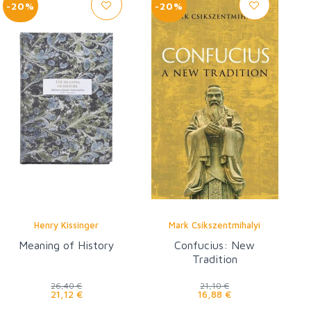
-20%
-20%
Henry Kissinger
Mark Csikszentmihalyi
Meaning of History
Confucius: New
Tradition
26,40 €
21,10 €
21,12 €
16,88 €