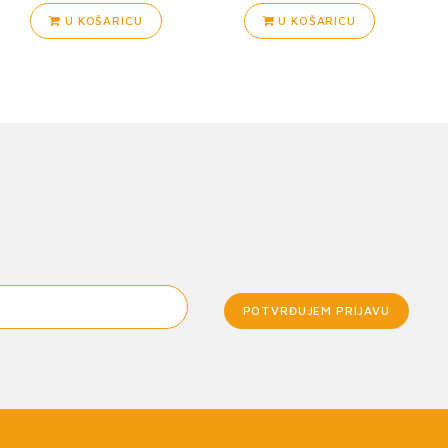
U KOŠARICU
U KOŠARICU
POTVRĐUJEM PRIJAVU