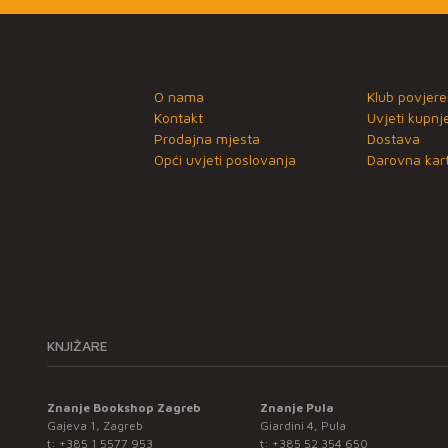
O nama
Klub povjere
Kontakt
Uvjeti kupnj
Prodajna mjesta
Dostava
Opći uvjeti poslovanja
Darovna kart
KNJIŽARE
Znanje Bookshop Zagreb
Znanje Pula
Gajeva 1, Zagreb
Giardini 4, Pula
t:
+385 1 5577 953
t:
+385 52 354 650