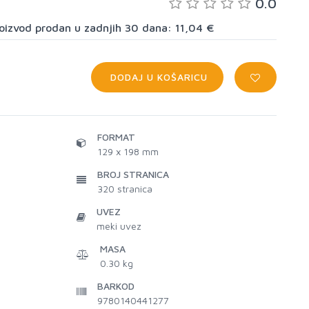
0.0
proizvod prodan u zadnjih 30 dana: 11,04 €
DODAJ U KOŠARICU
FORMAT
129 x 198 mm
BROJ STRANICA
320
stranica
UVEZ
meki uvez
MASA
0.30 kg
BARKOD
9780140441277