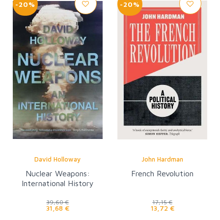
-20%
-20%
David Holloway
John Hardman
Nuclear Weapons:
French Revolution
International History
39,60 €
17,15 €
31,68 €
13,72 €