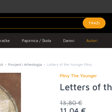
TRAŽI
gračke
Papirnica / Škola
Darovi
Autori
ti
Povijest i Arheologija
Letters of the Younger Pliny
Pliny The Younger
Letters of t
13,80 €
11,04 €