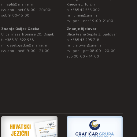
m:
split@znanje.hr
Kneginec, Turčin
rv: pon - pet 08:00 - 20:00;
t:
+385 42 555 002
sub 9:00-15:00
m:
lumini@znanje.hr
rv: pon - ned* 9:00-21:00
Znanje Osijek Gacka
Znanje Bjelovar
Ulica kneza Trpimira 20, Osijek
Ulica Frana Supila 3, Bjelovar
t:
+385 31 322 938
t:
+385 43 295 718
m:
osijek.gacka@znanje.hr
m:
bjelovar@znanje.hr
rv: pon - ned* 9:00 - 21:00
rv: pon - pet 08:00 - 20:00 ;
sub 08:00 - 14:00