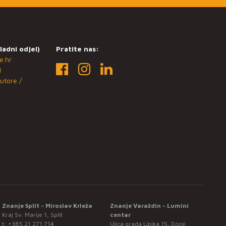
ladni odjel)
Pratite nas:
e.hr
1
utore /
Znanje Split - Miroslav Krleža
Znanje Varaždin - Lumini
Kraj Sv. Marije 1, Split
centar
t:
+385 21 271 714
Ulica grada Lipika 15, Donji