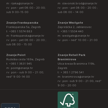
m:
rijeka@znanje.hr
m:
slavonski.brod@znanje.hr
rv: pon - pet 08:00 - 20:00;
rv: pon - pet 08:00 - 20:00 ;
sub 9:00-15:00
sub 08:00 – 14:00
Znanje Frankopanska
Znanje Westgate
Frankopanska 5a, Zagreb
Zaprešićka 2, Jablanovec
t:
+385 1 5574 883
t:
+385 1 5504 440
m:
frankopanska@znanje.hr
m:
westgate@znanje.hr
rv: pon - pet 08:00 - 20:00 ;
rv: pon – ned* 10:00 – 21:00
sub 08:00 - 15:00
Znanje Point
Znanje Retail Park
Rudeška cesta 169a, Zagreb
Branimirova
t:
+385 1 3831 945
Ulica kneza Branimira 119b,
m:
point@znanje.hr
Zagreb
rv: pon - sub 9:00 – 21:00;
t:
+ 385 1 2796 541
ned* 9:00-14:00
m:
branimirova@znanje.hr
rv: pon -sub 9:00 - 21:00, ned*
9:00 - 20:00