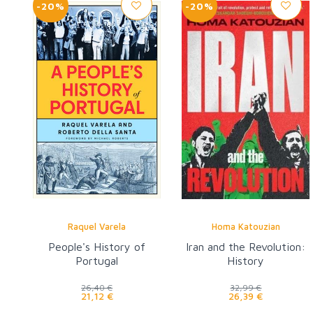
-20%
-20%
Raquel Varela
Homa Katouzian
People's History of
Iran and the Revolution:
Portugal
History
26,40 €
32,99 €
21,12 €
26,39 €