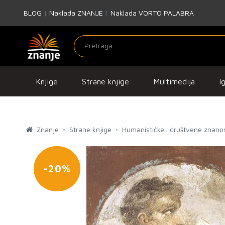
BLOG
|
Naklada ZNANJE
|
Naklada VORTO PALABRA
Knjige
Strane knjige
Multimedija
I
Znanje
Strane knjige
Humanističke i društvene znanos
-20%