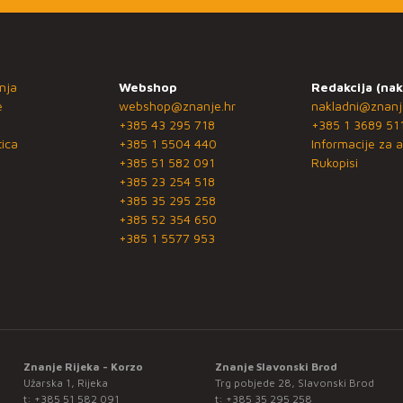
nja
Webshop
Redakcija (nak
e
webshop@znanje.hr
nakladni@znanj
+385 43 295 718
+385 1 3689 51
ica
+385 1 5504 440
Informacije za a
+385 51 582 091
Rukopisi
+385 23 254 518
+385 35 295 258
+385 52 354 650
+385 1 5577 953
Znanje Rijeka - Korzo
Znanje Slavonski Brod
Užarska 1, Rijeka
Trg pobjede 28, Slavonski Brod
t:
+385 51 582 091
t:
+385 35 295 258