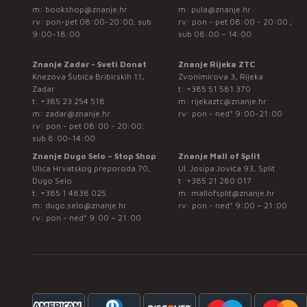
m:
bookshop@znanje.hr
m:
pula@znanje.hr
rv: pon-pet 08:00-20:00; sub
rv: pon - pet 08:00 - 20:00 ;
9:00-18:00
sub 08:00 – 14:00
Znanje Zadar - Sveti Donat
Znanje Rijeka ZTC
Knezova Šubića Bribirskih 11,
Zvonimirova 3, Rijeka
Zadar
t:
+385 51 581 370
t:
+385 23 254 518
m:
rijekaztc@znanje.hr
m:
zadar@znanje.hr
rv: pon - ned* 9:00-21:00
rv: pon - pet 08:00 - 20:00;
sub 8:00-14:00
Znanje Dugo Selo – Stop Shop
Znanje Mall of Split
Ulica Hrvatskog preporoda 70,
Ul. Josipa Jovića 93, Split
Dugo Selo
t:
+385 21 280 017
t:
+385 1 4838 025
m:
mallofsplit@znanje.hr
m:
dugo.selo@znanje.hr
rv: pon - ned* 9:00 – 21:00
rv: pon - ned* 9:00 – 21:00