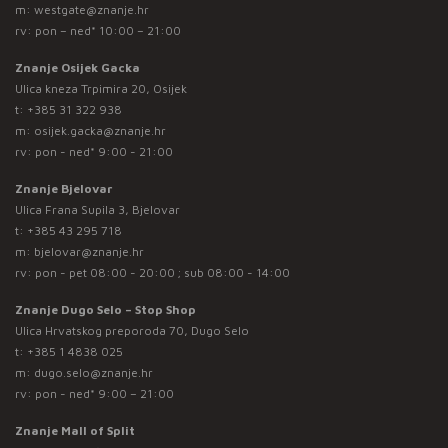
m:
westgate@znanje.hr
rv: pon – ned* 10:00 – 21:00
Znanje Osijek Gacka
Ulica kneza Trpimira 20, Osijek
t:
+385 31 322 938
m:
osijek.gacka@znanje.hr
rv: pon - ned* 9:00 - 21:00
Znanje Bjelovar
Ulica Frana Supila 3, Bjelovar
t:
+385 43 295 718
m:
bjelovar@znanje.hr
rv: pon - pet 08:00 - 20:00 ; sub 08:00 - 14:00
Znanje Dugo Selo – Stop Shop
Ulica Hrvatskog preporoda 70, Dugo Selo
t:
+385 1 4838 025
m:
dugo.selo@znanje.hr
rv: pon - ned* 9:00 – 21:00
Znanje Mall of Split