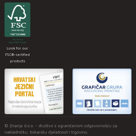
Look for our
FSC®-certified
products
© Znanje d.o.o. - društvo s ograničenom odgovornošću za
nakladničku, tiskarsku djelatnost i trgovinu.