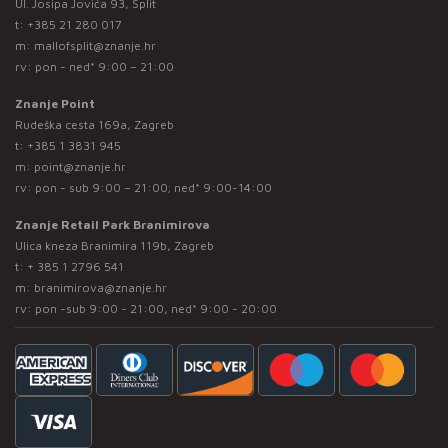
Ul. Josipa Jovića 93, Split
t:
+385 21 280 017
m:
mallofsplit@znanje.hr
rv: pon - ned* 9:00 – 21:00
Znanje Point
Rudeška cesta 169a, Zagreb
t:
+385 1 3831 945
m:
point@znanje.hr
rv: pon - sub 9:00 – 21:00; ned* 9:00-14:00
Znanje Retail Park Branimirova
Ulica kneza Branimira 119b, Zagreb
t:
+ 385 1 2796 541
m:
branimirova@znanje.hr
rv: pon -sub 9:00 - 21:00, ned* 9:00 - 20:00