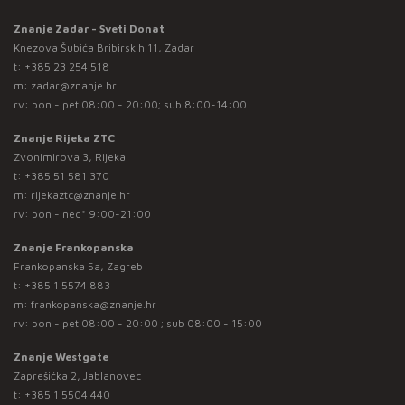
Znanje Zadar - Sveti Donat
Knezova Šubića Bribirskih 11, Zadar
t:
+385 23 254 518
m:
zadar@znanje.hr
rv: pon - pet 08:00 - 20:00; sub 8:00-14:00
Znanje Rijeka ZTC
Zvonimirova 3, Rijeka
t:
+385 51 581 370
m:
rijekaztc@znanje.hr
rv: pon - ned* 9:00-21:00
Znanje Frankopanska
Frankopanska 5a, Zagreb
t:
+385 1 5574 883
m:
frankopanska@znanje.hr
rv: pon - pet 08:00 - 20:00 ; sub 08:00 - 15:00
Znanje Westgate
Zaprešićka 2, Jablanovec
t:
+385 1 5504 440