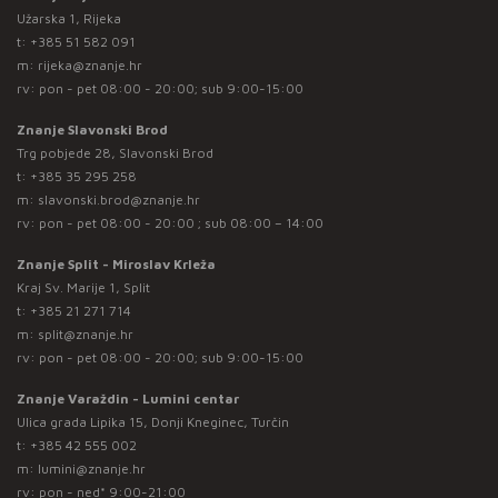
Užarska 1, Rijeka
t:
+385 51 582 091
m:
rijeka@znanje.hr
rv: pon - pet 08:00 - 20:00; sub 9:00-15:00
Znanje Slavonski Brod
Trg pobjede 28, Slavonski Brod
t:
+385 35 295 258
m:
slavonski.brod@znanje.hr
rv: pon - pet 08:00 - 20:00 ; sub 08:00 – 14:00
Znanje Split - Miroslav Krleža
Kraj Sv. Marije 1, Split
t:
+385 21 271 714
m:
split@znanje.hr
rv: pon - pet 08:00 - 20:00; sub 9:00-15:00
Znanje Varaždin - Lumini centar
Ulica grada Lipika 15, Donji Kneginec, Turčin
t:
+385 42 555 002
m:
lumini@znanje.hr
rv: pon - ned* 9:00-21:00