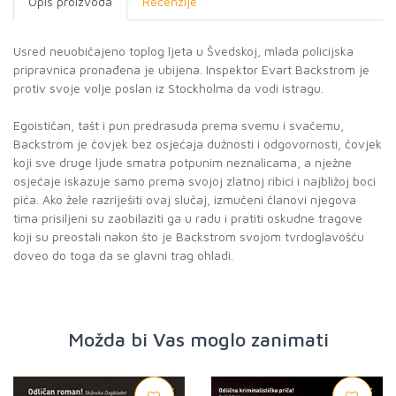
Opis proizvoda
Recenzije
Usred neuobičajeno toplog ljeta u Švedskoj, mlada policijska
pripravnica pronađena je ubijena. Inspektor Evart Backstrom je
protiv svoje volje poslan iz Stockholma da vodi istragu.
Egoističan, tašt i pun predrasuda prema svemu i svačemu,
Backstrom je čovjek bez osjećaja dužnosti i odgovornosti, čovjek
koji sve druge ljude smatra potpunim neznalicama, a nježne
osjećaje iskazuje samo prema svojoj zlatnoj ribici i najbližoj boci
pića. Ako žele razriješiti ovaj slučaj, izmučeni članovi njegova
tima prisiljeni su zaobilaziti ga u radu i pratiti oskudne tragove
koji su preostali nakon što je Backstrom svojom tvrdoglavošću
doveo do toga da se glavni trag ohladi.
Možda bi Vas moglo zanimati