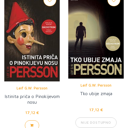
Leif G.W. Persson
Leif G.W. Persson
Tko ubije zmaja
Istinita priča o Pinokijevom
nosu
17,12 €
17,12 €
NIJE DOSTUPNO