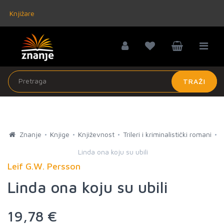
Knjižare
TRAŽI
Znanje
Knjige
Književnost
Trileri i kriminalistički romani
Linda ona koju su ubili
Leif G.W. Persson
Linda ona koju su ubili
19,78 €