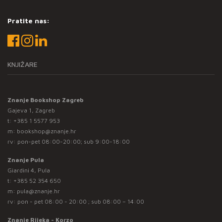
Pratite nas:
KNJIŽARE
Znanje Bookshop Zagreb
Gajeva 1, Zagreb
t:
+385 1 5577 953
m:
bookshop@znanje.hr
rv: pon-pet 08:00-20:00; sub 9:00-18:00
Znanje Pula
Giardini 4, Pula
t:
+385 52 354 650
m:
pula@znanje.hr
rv: pon - pet 08:00 - 20:00 ; sub 08:00 – 14:00
Znanje Rijeka - Korzo