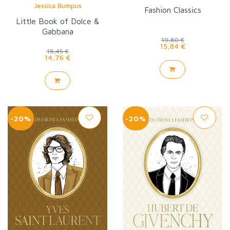
Jessica Bumpus
Fashion Classics
Little Book of Dolce &
Gabbana
19,80 €
15,84 €
18,45 €
14,76 €
-20%
-20%