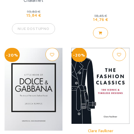
Chalamet
19,80 €
15,84 €
18,45 €
14,76 €
NIJE DOSTUPNO
-20%
-20%
Clare Faulkner