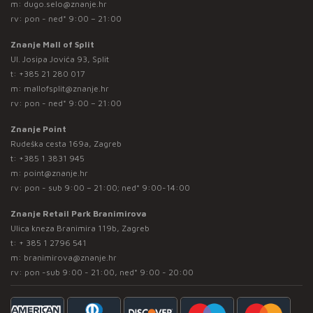
m:
dugo.selo@znanje.hr
rv: pon - ned* 9:00 – 21:00
Znanje Mall of Split
Ul. Josipa Jovića 93, Split
t:
+385 21 280 017
m:
mallofsplit@znanje.hr
rv: pon - ned* 9:00 – 21:00
Znanje Point
Rudeška cesta 169a, Zagreb
t:
+385 1 3831 945
m:
point@znanje.hr
rv: pon - sub 9:00 – 21:00; ned* 9:00-14:00
Znanje Retail Park Branimirova
Ulica kneza Branimira 119b, Zagreb
t:
+ 385 1 2796 541
m:
branimirova@znanje.hr
rv: pon -sub 9:00 - 21:00, ned* 9:00 - 20:00