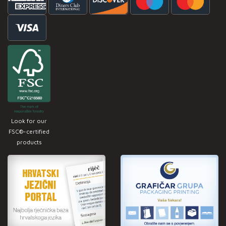
Look for our
FSC®-certified
products