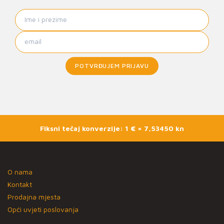
POTVRĐUJEM PRIJAVU
Fiksni tečaj konverzije: 1 € = 7,53450 kn
O nama
Kontakt
Prodajna mjesta
Opći uvjeti poslovanja