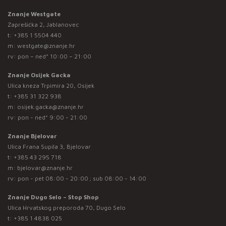
Znanje Westgate
Zaprešićka 2, Jablanovec
t:
+385 1 5504 440
m:
westgate@znanje.hr
rv: pon – ned* 10:00 – 21:00
Znanje Osijek Gacka
Ulica kneza Trpimira 20, Osijek
t:
+385 31 322 938
m:
osijek.gacka@znanje.hr
rv: pon - ned* 9:00 - 21:00
Znanje Bjelovar
Ulica Frana Supila 3, Bjelovar
t:
+385 43 295 718
m:
bjelovar@znanje.hr
rv: pon - pet 08:00 - 20:00 ; sub 08:00 - 14:00
Znanje Dugo Selo – Stop Shop
Ulica Hrvatskog preporoda 70, Dugo Selo
t:
+385 1 4838 025