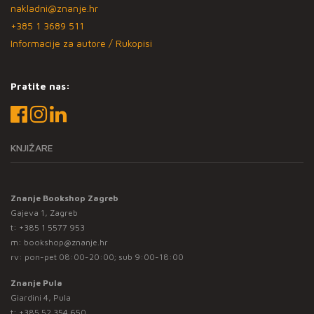
nakladni@znanje.hr
+385 1 3689 511
Informacije za autore / Rukopisi
Pratite nas:
KNJIŽARE
Znanje Bookshop Zagreb
Gajeva 1, Zagreb
t:
+385 1 5577 953
m:
bookshop@znanje.hr
rv: pon-pet 08:00-20:00; sub 9:00-18:00
Znanje Pula
Giardini 4, Pula
t:
+385 52 354 650