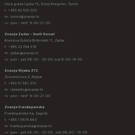
Ulica grada Lipika 15, Donji Kneginec, Turčin
t:
+385 42 555 002
m:
lumini@znanje.hr
rv: pon - ned* 9:00-21:00
Znanje Zadar - Sveti Donat
Knezova Šubića Bribirskih 11, Zadar
t:
+385 23 254 518
m:
zadar@znanje.hr
rv: pon - pet 08:00 - 20:00; sub 8:00-14:00
Znanje Rijeka ZTC
Zvonimirova 3, Rijeka
t:
+385 51 581 370
m:
rijekaztc@znanje.hr
rv: pon - ned* 9:00-21:00
Znanje Frankopanska
Frankopanska 5a, Zagreb
t:
+385 1 5574 883
m:
frankopanska@znanje.hr
rv: pon - pet 08:00 - 20:00 ; sub 08:00 - 15:00