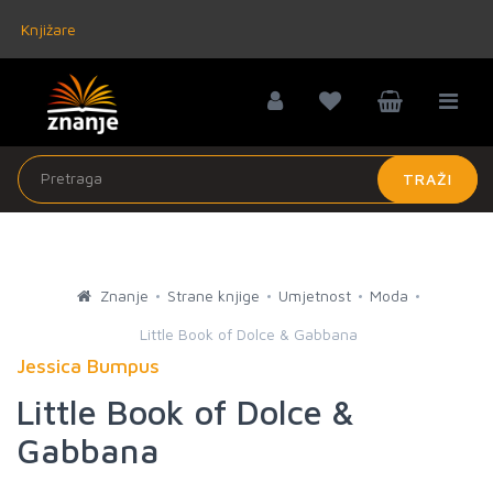
Knjižare
TRAŽI
Znanje
Strane knjige
Umjetnost
Moda
Little Book of Dolce & Gabbana
Jessica Bumpus
Little Book of Dolce &
Gabbana