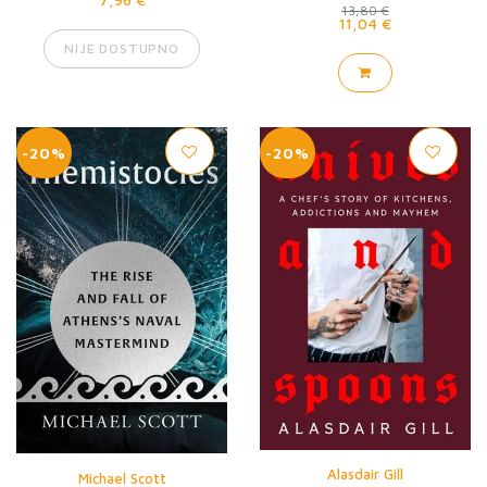
13,80 €
11,04 €
NIJE DOSTUPNO
-20%
-20%
Alasdair Gill
Michael Scott