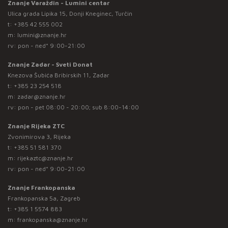
Znanje Varaždin - Lumini centar
Ulica grada Lipika 15, Donji Kneginec, Turčin
t:
+385 42 555 002
m:
lumini@znanje.hr
rv: pon - ned* 9:00-21:00
Znanje Zadar - Sveti Donat
Knezova Šubića Bribirskih 11, Zadar
t:
+385 23 254 518
m:
zadar@znanje.hr
rv: pon - pet 08:00 - 20:00; sub 8:00-14:00
Znanje Rijeka ZTC
Zvonimirova 3, Rijeka
t:
+385 51 581 370
m:
rijekaztc@znanje.hr
rv: pon - ned* 9:00-21:00
Znanje Frankopanska
Frankopanska 5a, Zagreb
t:
+385 1 5574 883
m:
frankopanska@znanje.hr