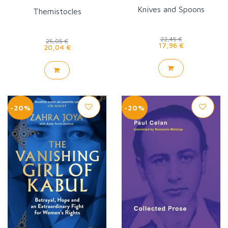
Knives and Spoons
Themistocles
22,45 €
25,05 €
17,96 €
20,04 €
-20%
-20%