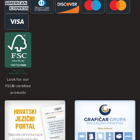
Look for our
FSC®-certified
products