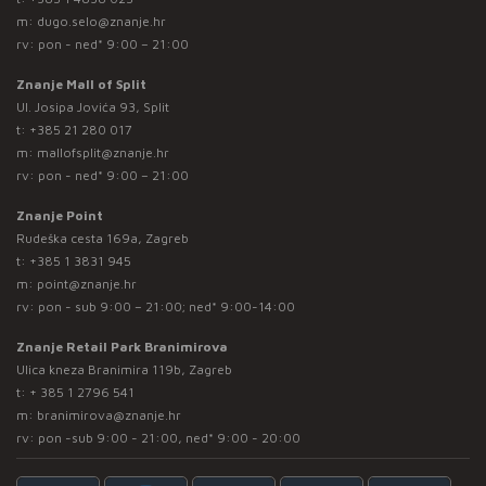
m:
dugo.selo@znanje.hr
rv: pon - ned* 9:00 – 21:00
Znanje Mall of Split
Ul. Josipa Jovića 93, Split
t:
+385 21 280 017
m:
mallofsplit@znanje.hr
rv: pon - ned* 9:00 – 21:00
Znanje Point
Rudeška cesta 169a, Zagreb
t:
+385 1 3831 945
m:
point@znanje.hr
rv: pon - sub 9:00 – 21:00; ned* 9:00-14:00
Znanje Retail Park Branimirova
Ulica kneza Branimira 119b, Zagreb
t:
+ 385 1 2796 541
m:
branimirova@znanje.hr
rv: pon -sub 9:00 - 21:00, ned* 9:00 - 20:00