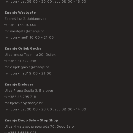
rv: pon - pet 08:00 - 20:00 ; sub 08:00 - 15:00
Znanje Westgate
Zaprešićka 2, Jablanovec
t:
+385 1 5504 440
m:
westgate@znanje.hr
rv: pon – ned* 10:00 – 21:00
Znanje Osijek Gacka
Ulica kneza Trpimira 20, Osijek
t:
+385 31 322 938
m:
osijek.gacka@znanje.hr
rv: pon - ned* 9:00 - 21:00
Znanje Bjelovar
Ulica Frana Supila 3, Bjelovar
t:
+385 43 295 718
m:
bjelovar@znanje.hr
rv: pon - pet 08:00 - 20:00 ; sub 08:00 - 14:00
Znanje Dugo Selo – Stop Shop
Ulica Hrvatskog preporoda 70, Dugo Selo
t:
+385 1 4838 025