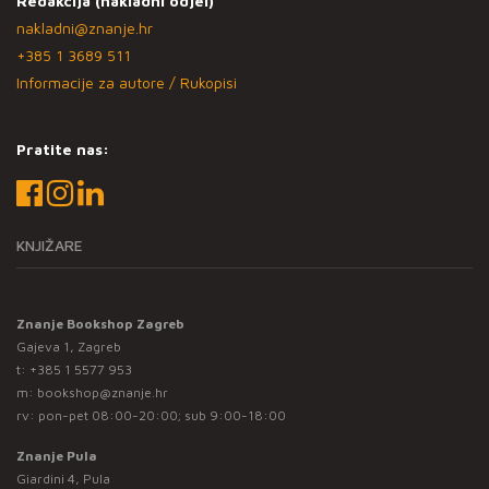
Redakcija (nakladni odjel)
nakladni@znanje.hr
+385 1 3689 511
Informacije za autore / Rukopisi
Pratite nas:
KNJIŽARE
Znanje Bookshop Zagreb
Gajeva 1, Zagreb
t:
+385 1 5577 953
m:
bookshop@znanje.hr
rv: pon-pet 08:00-20:00; sub 9:00-18:00
Znanje Pula
Giardini 4, Pula