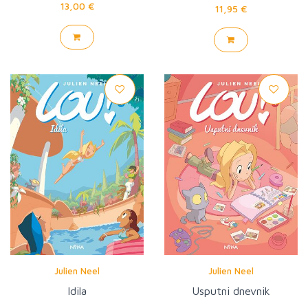
13,00 €
11,95 €
Julien Neel
Julien Neel
Idila
Usputni dnevnik