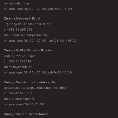
m:
rijeka@znanje.hr
rv: pon - pet 08:00 - 20:00; sub 9:00-15:00
Znanje Slavonski Brod
Trg pobjede 28, Slavonski Brod
t:
+385 35 295 258
m:
slavonski.brod@znanje.hr
rv: pon - pet 08:00 - 20:00 ; sub 08:00 – 14:00
Znanje Split - Miroslav Krleža
Kraj Sv. Marije 1, Split
t:
+385 21 271 714
m:
split@znanje.hr
rv: pon - pet 08:00 - 20:00; sub 9:00-15:00
Znanje Varaždin - Lumini centar
Ulica grada Lipika 15, Donji Kneginec, Turčin
t:
+385 42 555 002
m:
lumini@znanje.hr
rv: pon - ned* 9:00-21:00
Znanje Zadar - Sveti Donat