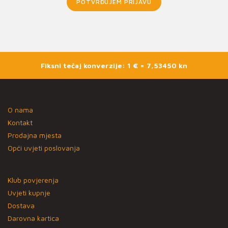
POTVRĐUJEM PRIJAVU
Fiksni tečaj konverzije: 1 € = 7,53450 kn
O nama
Kontakt
Prodajna mjesta
Opći uvjeti poslovanja
Klub povjerenja
Uvjeti kupnje
Dostava
Darovna kartica