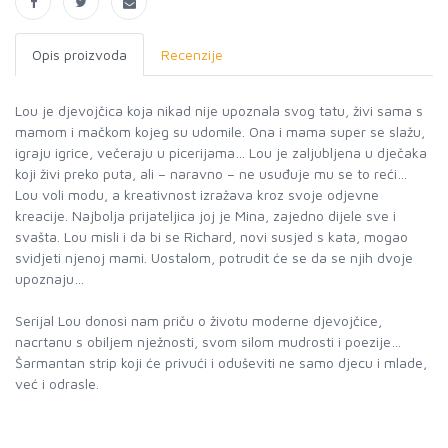
Opis proizvoda
Recenzije
Lou je djevojčica koja nikad nije upoznala svog tatu, živi sama s
mamom i mačkom kojeg su udomile. Ona i mama super se slažu,
igraju igrice, večeraju u picerijama… Lou je zaljubljena u dječaka
koji živi preko puta, ali – naravno – ne usuđuje mu se to reći…
Lou voli modu, a kreativnost izražava kroz svoje odjevne
kreacije. Najbolja prijateljica joj je Mina, zajedno dijele sve i
svašta. Lou misli i da bi se Richard, novi susjed s kata, mogao
svidjeti njenoj mami. Uostalom, potrudit će se da se njih dvoje
upoznaju…
Serijal Lou donosi nam priču o životu moderne djevojčice,
nacrtanu s obiljem nježnosti, svom silom mudrosti i poezije…
Šarmantan strip koji će privući i oduševiti ne samo djecu i mlade,
već i odrasle.