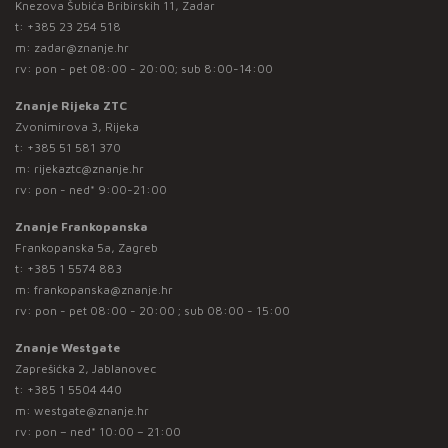
Knezova Šubića Bribirskih 11, Zadar
t:
+385 23 254 518
m:
zadar@znanje.hr
rv: pon - pet 08:00 - 20:00; sub 8:00-14:00
Znanje Rijeka ZTC
Zvonimirova 3, Rijeka
t:
+385 51 581 370
m:
rijekaztc@znanje.hr
rv: pon - ned* 9:00-21:00
Znanje Frankopanska
Frankopanska 5a, Zagreb
t:
+385 1 5574 883
m:
frankopanska@znanje.hr
rv: pon - pet 08:00 - 20:00 ; sub 08:00 - 15:00
Znanje Westgate
Zaprešićka 2, Jablanovec
t:
+385 1 5504 440
m:
westgate@znanje.hr
rv: pon – ned* 10:00 – 21:00