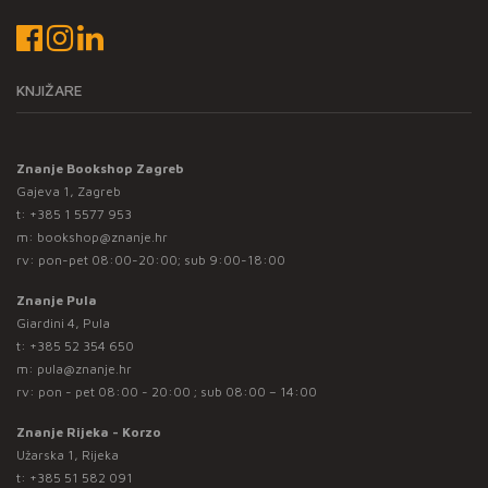
KNJIŽARE
Znanje Bookshop Zagreb
Gajeva 1, Zagreb
t:
+385 1 5577 953
m:
bookshop@znanje.hr
rv: pon-pet 08:00-20:00; sub 9:00-18:00
Znanje Pula
Giardini 4, Pula
t:
+385 52 354 650
m:
pula@znanje.hr
rv: pon - pet 08:00 - 20:00 ; sub 08:00 – 14:00
Znanje Rijeka - Korzo
Užarska 1, Rijeka
t:
+385 51 582 091