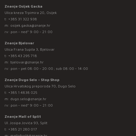
Znanje Osijek Gacka
Ulica kneza Trpimira 20, Osijek
t:
+385 31 322 938
m:
osijek.gacka@znanje.hr
rv: pon - ned* 9:00 - 21:00
Znanje Bjelovar
Ulica Frana Supila 3, Bjelovar
t:
+385 43 295 718
m:
bjelovar@znanje.hr
rv: pon - pet 08:00 - 20:00 ; sub 08:00 - 14:00
Znanje Dugo Selo – Stop Shop
Ulica Hrvatskog preporoda 70, Dugo Selo
t:
+385 1 4838 025
m:
dugo.selo@znanje.hr
rv: pon - ned* 9:00 – 21:00
Znanje Mall of Split
Ul. Josipa Jovića 93, Split
t:
+385 21 280 017
m:
mallofsplit@znanje.hr