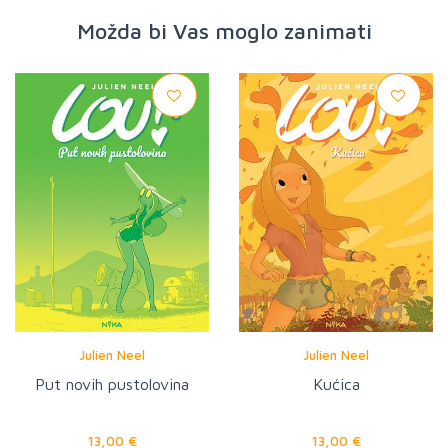
Možda bi Vas moglo zanimati
Julien Neel
Julien Neel
Put novih pustolovina
Kućica
13,00 €
13,00 €