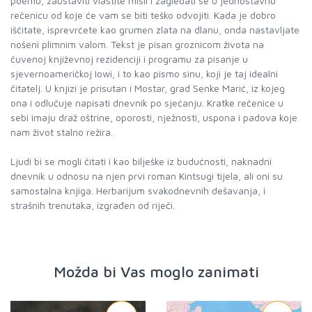
poemu, zaustaviti vlastite misli i zagledati se u jednostavnu
rečenicu od koje će vam se biti teško odvojiti. Kada je dobro
iščitate, isprevrćete kao grumen zlata na dlanu, onda nastavljate
nošeni plimnim valom. Tekst je pisan groznicom života na
čuvenoj književnoj rezidenciji i programu za pisanje u
sjevernoameričkoj Iowi, i to kao pismo sinu, koji je taj idealni
čitatelj. U knjizi je prisutan i Mostar, grad Senke Marić, iz kojeg
ona i odlučuje napisati dnevnik po sjećanju. Kratke rečenice u
sebi imaju draž oštrine, oporosti, nježnosti, uspona i padova koje
nam život stalno režira.
Ljudi bi se mogli čitati i kao bilješke iz budućnosti, naknadni
dnevnik u odnosu na njen prvi roman Kintsugi tijela, ali oni su
samostalna knjiga. Herbarijum svakodnevnih dešavanja, i
strašnih trenutaka, izgrađen od riječi.
Možda bi Vas moglo zanimati