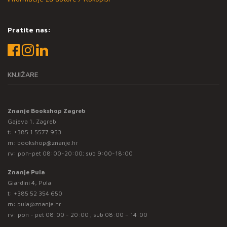
Pratite nas:
KNJIŽARE
Znanje Bookshop Zagreb
Gajeva 1, Zagreb
t:
+385 1 5577 953
m:
bookshop@znanje.hr
rv: pon-pet 08:00-20:00; sub 9:00-18:00
Znanje Pula
Giardini 4, Pula
t:
+385 52 354 650
m:
pula@znanje.hr
rv: pon - pet 08:00 - 20:00 ; sub 08:00 – 14:00