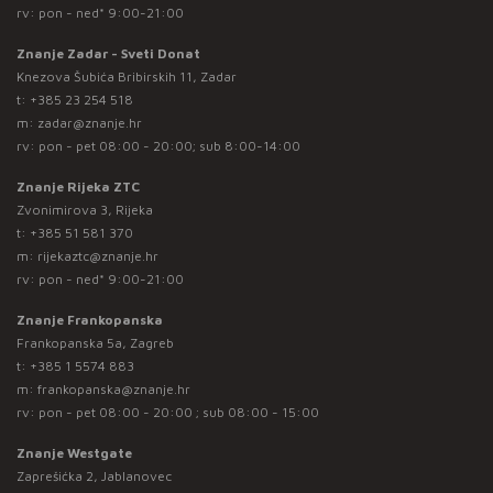
rv: pon - ned* 9:00-21:00
Znanje Zadar - Sveti Donat
Knezova Šubića Bribirskih 11, Zadar
t:
+385 23 254 518
m:
zadar@znanje.hr
rv: pon - pet 08:00 - 20:00; sub 8:00-14:00
Znanje Rijeka ZTC
Zvonimirova 3, Rijeka
t:
+385 51 581 370
m:
rijekaztc@znanje.hr
rv: pon - ned* 9:00-21:00
Znanje Frankopanska
Frankopanska 5a, Zagreb
t:
+385 1 5574 883
m:
frankopanska@znanje.hr
rv: pon - pet 08:00 - 20:00 ; sub 08:00 - 15:00
Znanje Westgate
Zaprešićka 2, Jablanovec