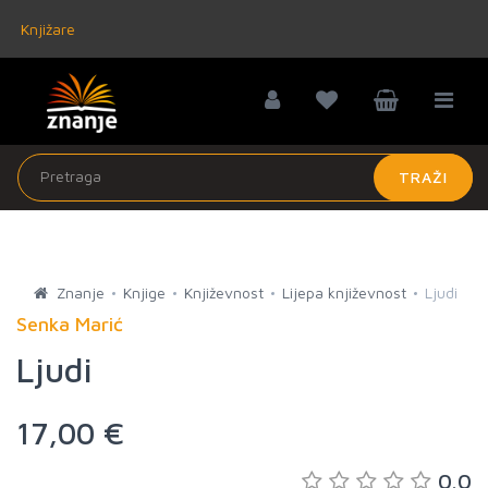
Knjižare
TRAŽI
Znanje
Knjige
Književnost
Lijepa književnost
Ljudi
Senka Marić
Ljudi
17,00 €
0.0