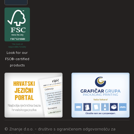
Look for our
FSC®-certified
products
© Znanje d.o.o. - društvo s ograničenom odgovornošću za