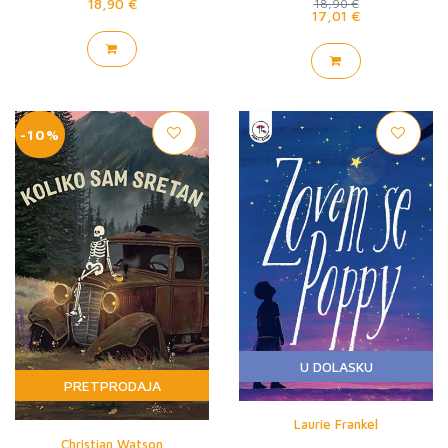
18,90 €
18,90 €
17,01 €
-10%
U DOLASKU
PRETPRODAJA
Laurie Frankel
Christian Watson