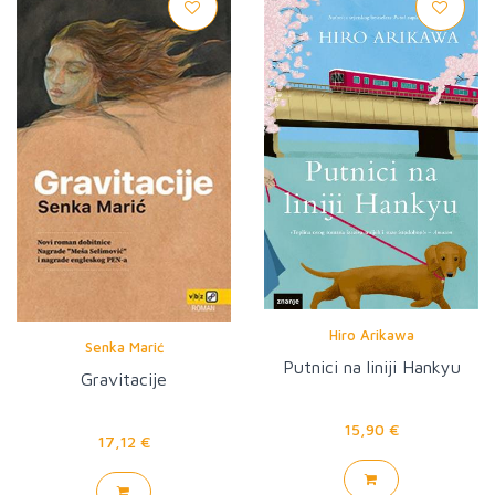
Hiro Arikawa
Senka Marić
Putnici na liniji Hankyu
Gravitacije
15,90 €
17,12 €