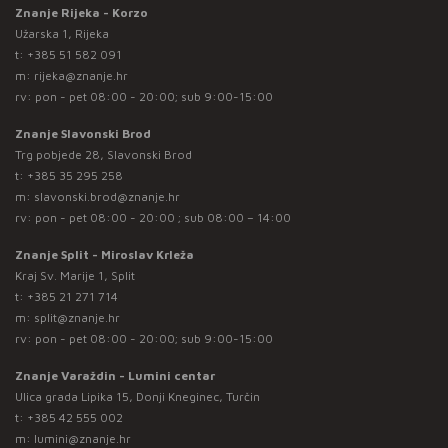
Znanje Rijeka - Korzo
Užarska 1, Rijeka
t:
+385 51 582 091
m:
rijeka@znanje.hr
rv: pon - pet 08:00 - 20:00; sub 9:00-15:00
Znanje Slavonski Brod
Trg pobjede 28, Slavonski Brod
t:
+385 35 295 258
m:
slavonski.brod@znanje.hr
rv: pon - pet 08:00 - 20:00 ; sub 08:00 – 14:00
Znanje Split - Miroslav Krleža
Kraj Sv. Marije 1, Split
t:
+385 21 271 714
m:
split@znanje.hr
rv: pon - pet 08:00 - 20:00; sub 9:00-15:00
Znanje Varaždin - Lumini centar
Ulica grada Lipika 15, Donji Kneginec, Turčin
t:
+385 42 555 002
m:
lumini@znanje.hr