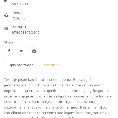
tvrdi uvez
MASA
0.30 kg
BARKOD
9789533780849
Share:
Opis proizvoda
Recenzije
Tekst je pisan kao beskrajna rep poema. Bujica riječi,
jednostavnih i čitljivih, koja vas nosi kuda ona želi, ali vam
dopušta da na vrhovima njenih talasa odete dalje, gdje god to
poželite. Knjiga je to koja vas katapultira u vrijeme i prostor kako
ih skicira Senka Marić, u njen unutrašnji topos poznat pod
nazivom anima. Svako malo iz te plime riječi, tsunamija, iskoči
kao albino delfin neka rečenica nad kojom ćete stati, zaustaviti