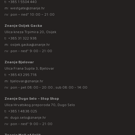
t:
+385 1 5504 440
m:
westgate@znanje.hr
rv: pon – ned* 10:00 – 21:00
Znanje Osijek Gacka
Ulica kneza Trpimira 20, Osijek
t:
+385 31 322 938
m:
osijek.gacka@znanje.hr
rv: pon - ned* 9:00 - 21:00
Znanje Bjelovar
Ulica Frana Supila 3, Bjelovar
t:
+385 43 295 718
m:
bjelovar@znanje.hr
rv: pon - pet 08:00 - 20:00 ; sub 08:00 - 14:00
Znanje Dugo Selo – Stop Shop
Ulica Hrvatskog preporoda 70, Dugo Selo
t:
+385 1 4838 025
m:
dugo.selo@znanje.hr
rv: pon - ned* 9:00 – 21:00
Znanje Mall of Split