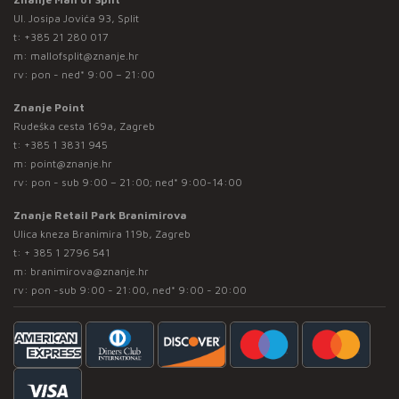
Ul. Josipa Jovića 93, Split
t:
+385 21 280 017
m:
mallofsplit@znanje.hr
rv: pon - ned* 9:00 – 21:00
Znanje Point
Rudeška cesta 169a, Zagreb
t:
+385 1 3831 945
m:
point@znanje.hr
rv: pon - sub 9:00 – 21:00; ned* 9:00-14:00
Znanje Retail Park Branimirova
Ulica kneza Branimira 119b, Zagreb
t:
+ 385 1 2796 541
m:
branimirova@znanje.hr
rv: pon -sub 9:00 - 21:00, ned* 9:00 - 20:00