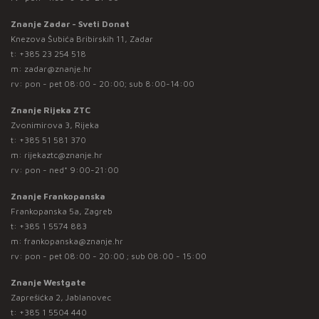
Znanje Zadar - Sveti Donat
Knezova Šubića Bribirskih 11, Zadar
t:
+385 23 254 518
m:
zadar@znanje.hr
rv: pon - pet 08:00 - 20:00; sub 8:00-14:00
Znanje Rijeka ZTC
Zvonimirova 3, Rijeka
t:
+385 51 581 370
m:
rijekaztc@znanje.hr
rv: pon - ned* 9:00-21:00
Znanje Frankopanska
Frankopanska 5a, Zagreb
t:
+385 1 5574 883
m:
frankopanska@znanje.hr
rv: pon - pet 08:00 - 20:00 ; sub 08:00 - 15:00
Znanje Westgate
Zaprešićka 2, Jablanovec
t:
+385 1 5504 440