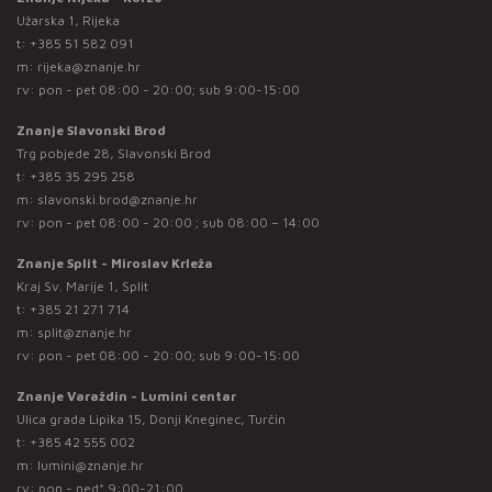
Užarska 1, Rijeka
t:
+385 51 582 091
m:
rijeka@znanje.hr
rv: pon - pet 08:00 - 20:00; sub 9:00-15:00
Znanje Slavonski Brod
Trg pobjede 28, Slavonski Brod
t:
+385 35 295 258
m:
slavonski.brod@znanje.hr
rv: pon - pet 08:00 - 20:00 ; sub 08:00 – 14:00
Znanje Split - Miroslav Krleža
Kraj Sv. Marije 1, Split
t:
+385 21 271 714
m:
split@znanje.hr
rv: pon - pet 08:00 - 20:00; sub 9:00-15:00
Znanje Varaždin - Lumini centar
Ulica grada Lipika 15, Donji Kneginec, Turčin
t:
+385 42 555 002
m:
lumini@znanje.hr
rv: pon - ned* 9:00-21:00