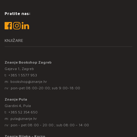
Pratite nas:
KNJIŽARE
Znanje Bookshop Zagreb
Gajeva 1, Zagreb
t:
+385 1 5577 953
m:
bookshop@znanje.hr
rv: pon-pet 08:00-20:00; sub 9:00-18:00
Znanje Pula
Giardini 4, Pula
t:
+385 52 354 650
m:
pula@znanje.hr
rv: pon - pet 08:00 - 20:00 ; sub 08:00 – 14:00
Znanje Rijeka - Korzo