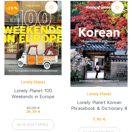
-20%
Lonely Planet
Lonely Planet 100
Lonely Planet
Weekends in Europe
Lonely Planet Korean
Phrasebook & Dictionary 8
32,99 €
26,39 €
7,90 €
NIJE DOSTUPNO