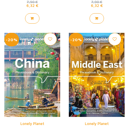
7,90 €
7,90 €
6,32 €
6,32 €
-20%
-20%
Lonely Planet
Lonely Planet