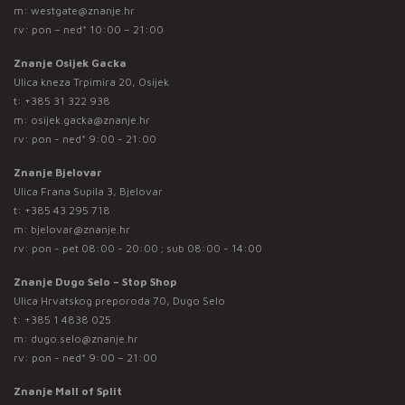
m:
westgate@znanje.hr
rv: pon – ned* 10:00 – 21:00
Znanje Osijek Gacka
Ulica kneza Trpimira 20, Osijek
t:
+385 31 322 938
m:
osijek.gacka@znanje.hr
rv: pon - ned* 9:00 - 21:00
Znanje Bjelovar
Ulica Frana Supila 3, Bjelovar
t:
+385 43 295 718
m:
bjelovar@znanje.hr
rv: pon - pet 08:00 - 20:00 ; sub 08:00 - 14:00
Znanje Dugo Selo – Stop Shop
Ulica Hrvatskog preporoda 70, Dugo Selo
t:
+385 1 4838 025
m:
dugo.selo@znanje.hr
rv: pon - ned* 9:00 – 21:00
Znanje Mall of Split