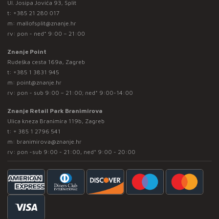
Ul. Josipa Jovića 93, Split
t:
+385 21 280 017
m:
mallofsplit@znanje.hr
rv: pon - ned* 9:00 – 21:00
Znanje Point
Rudeška cesta 169a, Zagreb
t:
+385 1 3831 945
m:
point@znanje.hr
rv: pon - sub 9:00 – 21:00; ned* 9:00-14:00
Znanje Retail Park Branimirova
Ulica kneza Branimira 119b, Zagreb
t:
+ 385 1 2796 541
m:
branimirova@znanje.hr
rv: pon -sub 9:00 - 21:00, ned* 9:00 - 20:00