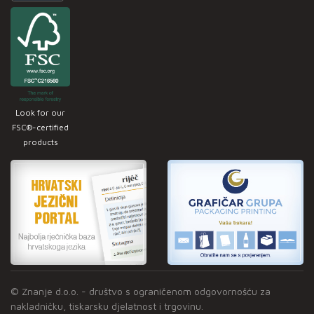
Look for our
FSC®-certified
products
© Znanje d.o.o. - društvo s ograničenom odgovornošću za
nakladničku, tiskarsku djelatnost i trgovinu.