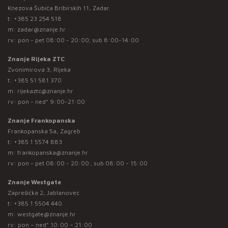
Knezova Šubića Bribirskih 11, Zadar
t:
+385 23 254 518
m:
zadar@znanje.hr
rv: pon - pet 08:00 - 20:00; sub 8:00-14:00
Znanje Rijeka ZTC
Zvonimirova 3, Rijeka
t:
+385 51 581 370
m:
rijekaztc@znanje.hr
rv: pon - ned* 9:00-21:00
Znanje Frankopanska
Frankopanska 5a, Zagreb
t:
+385 1 5574 883
m:
frankopanska@znanje.hr
rv: pon - pet 08:00 - 20:00 ; sub 08:00 - 15:00
Znanje Westgate
Zaprešićka 2, Jablanovec
t:
+385 1 5504 440
m:
westgate@znanje.hr
rv: pon – ned* 10:00 – 21:00