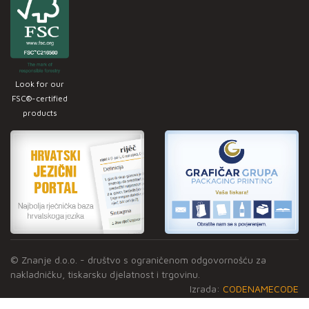
Look for our
FSC®-certified
products
© Znanje d.o.o. - društvo s ograničenom odgovornošću za
nakladničku, tiskarsku djelatnost i trgovinu.
Izrada:
CODENAMECODE