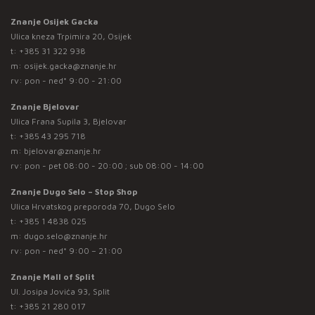
Znanje Osijek Gacka
Ulica kneza Trpimira 20, Osijek
t:
+385 31 322 938
m:
osijek.gacka@znanje.hr
rv: pon - ned* 9:00 - 21:00
Znanje Bjelovar
Ulica Frana Supila 3, Bjelovar
t:
+385 43 295 718
m:
bjelovar@znanje.hr
rv: pon - pet 08:00 - 20:00 ; sub 08:00 - 14:00
Znanje Dugo Selo – Stop Shop
Ulica Hrvatskog preporoda 70, Dugo Selo
t:
+385 1 4838 025
m:
dugo.selo@znanje.hr
rv: pon - ned* 9:00 – 21:00
Znanje Mall of Split
Ul. Josipa Jovića 93, Split
t:
+385 21 280 017