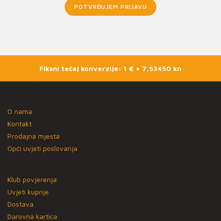
POTVRĐUJEM PRIJAVU
Fiksni tečaj konverzije: 1 € = 7,53450 kn
O nama
Kontakt
Prodajna mjesta
Opći uvjeti poslovanja
Klub povjerenja
Uvjeti kupnje
Dostava
Darovna kartica