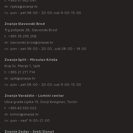
t:
+385 51 582 091
m:
rijeka@znanje.hr
rv: pon - pet 08:00 - 20:00; sub 9:00-15:00
Znanje Slavonski Brod
Trg pobjede 28, Slavonski Brod
t:
+385 35 295 258
m:
slavonski.brod@znanje.hr
rv: pon - pet 08:00 - 20:00 ; sub 08:00 – 14:00
Znanje Split - Miroslav Krleža
Kraj Sv. Marije 1, Split
t:
+385 21 271 714
m:
split@znanje.hr
rv: pon - pet 08:00 - 20:00; sub 9:00-15:00
Znanje Varaždin - Lumini centar
Ulica grada Lipika 15, Donji Kneginec, Turčin
t:
+385 42 555 002
m:
lumini@znanje.hr
rv: pon - ned* 9:00-21:00
Znanje Zadar - Sveti Donat