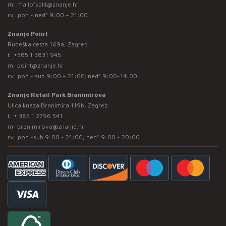
m:
mallofsplit@znanje.hr
rv: pon - ned* 9:00 – 21:00
Znanje Point
Rudeška cesta 169a, Zagreb
t:
+385 1 3831 945
m:
point@znanje.hr
rv: pon - sub 9:00 – 21:00; ned* 9:00-14:00
Znanje Retail Park Branimirova
Ulica kneza Branimira 119b, Zagreb
t:
+ 385 1 2796 541
m:
branimirova@znanje.hr
rv: pon -sub 9:00 - 21:00, ned* 9:00 - 20:00