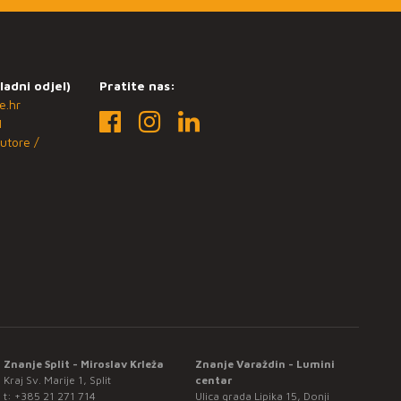
ladni odjel)
Pratite nas:
e.hr
1
utore /
Znanje Split - Miroslav Krleža
Znanje Varaždin - Lumini
Kraj Sv. Marije 1, Split
centar
t:
+385 21 271 714
Ulica grada Lipika 15, Donji