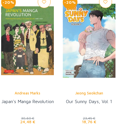
-20%
-20%
Andreas Marks
Jeong Seokchan
Japan's Manga Revolution
Our Sunny Days, Vol. 1
30,60 €
23,45 €
24,48 €
18,76 €