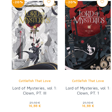
-20%
-20%
Cuttlefish That Love
Cuttlefish That Love
Lord of Mysteries, vol. 1:
Lord of Mysteries, vol. 1:
Clown, PT. III
Clown, PT. 1
21,10 €
21,10 €
16,88 €
16,88 €