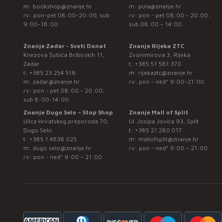
m:
bookshop@znanje.hr
m:
pula@znanje.hr
rv: pon-pet 08:00-20:00; sub
rv: pon - pet 08:00 - 20:00 ;
9:00-18:00
sub 08:00 – 14:00
Znanje Zadar - Sveti Donat
Znanje Rijeka ZTC
Knezova Šubića Bribirskih 11,
Zvonimirova 3, Rijeka
Zadar
t:
+385 51 581 370
t:
+385 23 254 518
m:
rijekaztc@znanje.hr
m:
zadar@znanje.hr
rv: pon - ned* 9:00-21:00
rv: pon - pet 08:00 - 20:00;
sub 8:00-14:00
Znanje Dugo Selo – Stop Shop
Znanje Mall of Split
Ulica Hrvatskog preporoda 70,
Ul. Josipa Jovića 93, Split
Dugo Selo
t:
+385 21 280 017
t:
+385 1 4838 025
m:
mallofsplit@znanje.hr
m:
dugo.selo@znanje.hr
rv: pon - ned* 9:00 – 21:00
rv: pon - ned* 9:00 – 21:00