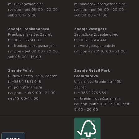
m:
rijeka@znanje.hr
m:
slavonski.brod@znanje.hr
rv: pon - pet 08:00 - 20:00;
rv: pon - pet 08:00 - 20:00 ;
sub 9:00-15:00
sub 08:00 – 14:00
Znanje Frankopanska
Znanje Westgate
Frankopanska 5a, Zagreb
Zaprešićka 2, Jablanovec
t:
+385 1 5574 883
t:
+385 1 5504 440
m:
frankopanska@znanje.hr
m:
westgate@znanje.hr
rv: pon - pet 08:00 - 20:00 ;
rv: pon – ned* 10:00 – 21:00
sub 08:00 - 15:00
Znanje Point
Znanje Retail Park
Rudeška cesta 169a, Zagreb
Branimirova
t:
+385 1 3831 945
Ulica kneza Branimira 119b,
m:
point@znanje.hr
Zagreb
rv: pon - sub 9:00 – 21:00;
t:
+ 385 1 2796 541
ned* 9:00-14:00
m:
branimirova@znanje.hr
rv: pon -sub 9:00 - 21:00, ned*
9:00 - 20:00