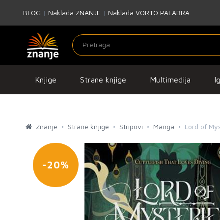
BLOG
|
Naklada ZNANJE
|
Naklada VORTO PALABRA
Knjige
Strane knjige
Multimedija
I
Znanje
Strane knjige
Stripovi
Manga
Lord of Mys
-20%