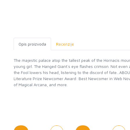
Opis proizvoda
Recenzije
The majestic palace atop the tallest peak of the Hornacis mou
young girl. The Hanged Giant`s eye flashes crimson. Not even 
the Fool lowers his head, listening to the discord of fate...
Literature Prize Newcomer Award: Best Newcomer in Web Novel
of Magical Arcana, and more.