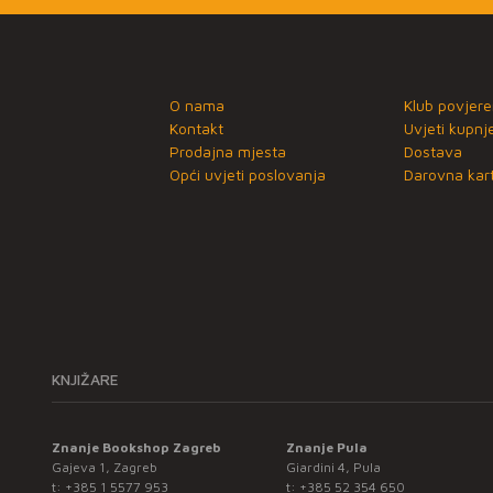
O nama
Klub povjere
Kontakt
Uvjeti kupnj
Prodajna mjesta
Dostava
Opći uvjeti poslovanja
Darovna kart
KNJIŽARE
Znanje Bookshop Zagreb
Znanje Pula
Gajeva 1, Zagreb
Giardini 4, Pula
t:
+385 1 5577 953
t:
+385 52 354 650