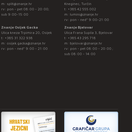
m:
split@znanje.hr
Kneginec, Turčin
rv: pon - pet 08:00 - 20:00;
t:
+385 42 555 002
sub 9:00-15:00
m:
lumini@znanje.hr
rv: pon - ned* 9:00-21:00
Znanje Osijek Gacka
Znanje Bjelovar
Ulica kneza Trpimira 20, Osijek
Ulica Frana Supila 3, Bjelovar
t:
+385 31 322 938
t:
+385 43 295 718
m:
osijek.gacka@znanje.hr
m:
bjelovar@znanje.hr
rv: pon - ned* 9:00 - 21:00
rv: pon - pet 08:00 - 20:00 ;
sub 08:00 - 14:00