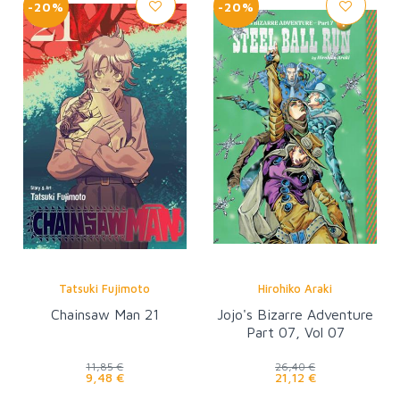
-20%
-20%
Tatsuki Fujimoto
Hirohiko Araki
Chainsaw Man 21
Jojo's Bizarre Adventure
Part 07, Vol 07
11,85 €
26,40 €
9,48 €
21,12 €