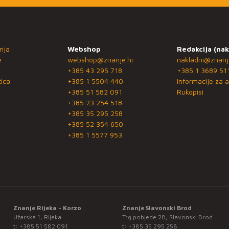
nja
Webshop
Redakcija (nak
e
webshop@znanje.hr
nakladni@znanj
+385 43 295 718
+385 1 3689 51
ica
+385 1 5504 440
Informacije za a
+385 51 582 091
Rukopisi
+385 23 254 518
+385 35 295 258
+385 52 354 650
+385 1 5577 953
Znanje Rijeka - Korzo
Znanje Slavonski Brod
Užarska 1, Rijeka
Trg pobjede 28, Slavonski Brod
t:
+385 51 582 091
t:
+385 35 295 258