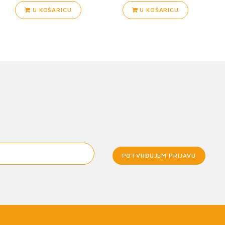
U KOŠARICU
U KOŠARICU
POTVRĐUJEM PRIJAVU