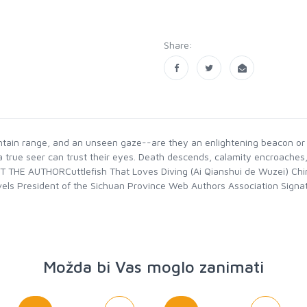
Share:
ntain range, and an unseen gaze--are they an enlightening beacon or 
a true seer can trust their eyes. Death descends, calamity encroaches
ABOUT THE AUTHORCuttlefish That Loves Diving (Ai Qianshui de Wuzei) 
s President of the Sichuan Province Web Authors Association Signatu
Možda bi Vas moglo zanimati