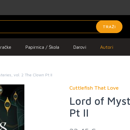
TRAŽI
gračke
Papirnica / Škola
Darovi
Autori
teries, vol. 2 The Clown Pt II
Cuttlefish That Love
Lord of Myst
Pt II