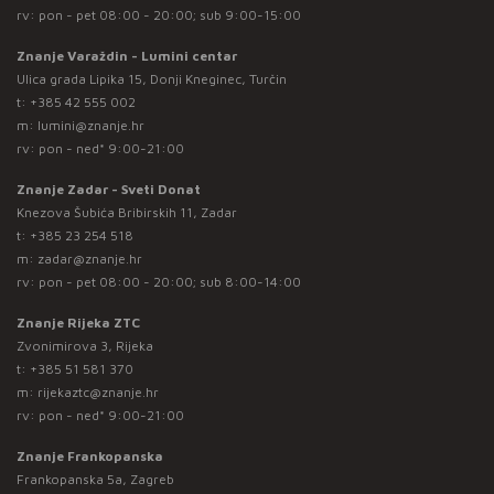
rv: pon - pet 08:00 - 20:00; sub 9:00-15:00
Znanje Varaždin - Lumini centar
Ulica grada Lipika 15, Donji Kneginec, Turčin
t:
+385 42 555 002
m:
lumini@znanje.hr
rv: pon - ned* 9:00-21:00
Znanje Zadar - Sveti Donat
Knezova Šubića Bribirskih 11, Zadar
t:
+385 23 254 518
m:
zadar@znanje.hr
rv: pon - pet 08:00 - 20:00; sub 8:00-14:00
Znanje Rijeka ZTC
Zvonimirova 3, Rijeka
t:
+385 51 581 370
m:
rijekaztc@znanje.hr
rv: pon - ned* 9:00-21:00
Znanje Frankopanska
Frankopanska 5a, Zagreb