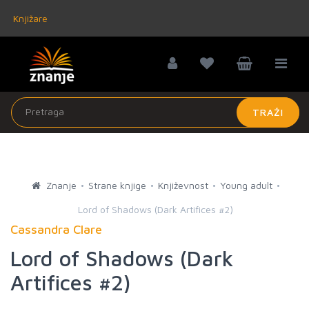
Knjižare
TRAŽI
Znanje
Strane knjige
Književnost
Young adult
Lord of Shadows (Dark Artifices #2)
Cassandra Clare
Lord of Shadows (Dark
Artifices #2)