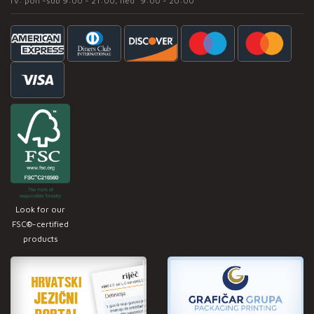
rv: pon -sub 9:00 - 21:00, ned* 9:00 - 20:00
Look for our
FSC®-certified
products