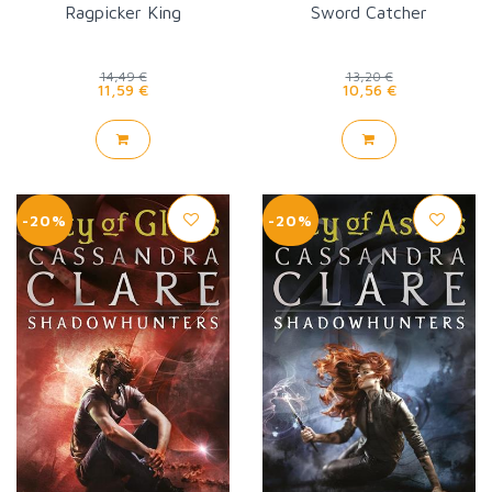
Ragpicker King
Sword Catcher
14,49 €
13,20 €
11,59 €
10,56 €
-20%
-20%