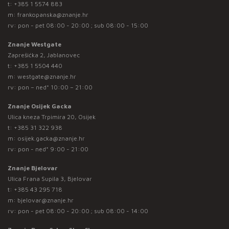
t:
+385 1 5574 883
m:
frankopanska@znanje.hr
rv: pon - pet 08:00 - 20:00 ; sub 08:00 - 15:00
Znanje Westgate
Zaprešićka 2, Jablanovec
t:
+385 1 5504 440
m:
westgate@znanje.hr
rv: pon – ned* 10:00 – 21:00
Znanje Osijek Gacka
Ulica kneza Trpimira 20, Osijek
t:
+385 31 322 938
m:
osijek.gacka@znanje.hr
rv: pon - ned* 9:00 - 21:00
Znanje Bjelovar
Ulica Frana Supila 3, Bjelovar
t:
+385 43 295 718
m:
bjelovar@znanje.hr
rv: pon - pet 08:00 - 20:00 ; sub 08:00 - 14:00