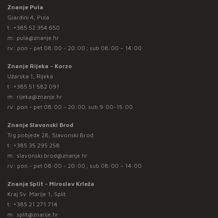
Znanje Pula
Giardini 4, Pula
t:
+385 52 354 650
m:
pula@znanje.hr
rv: pon - pet 08:00 - 20:00 ; sub 08:00 – 14:00
Znanje Rijeka - Korzo
Užarska 1, Rijeka
t:
+385 51 582 091
m:
rijeka@znanje.hr
rv: pon - pet 08:00 - 20:00; sub 9:00-15:00
Znanje Slavonski Brod
Trg pobjede 28, Slavonski Brod
t:
+385 35 295 258
m:
slavonski.brod@znanje.hr
rv: pon - pet 08:00 - 20:00 ; sub 08:00 – 14:00
Znanje Split - Miroslav Krleža
Kraj Sv. Marije 1, Split
t:
+385 21 271 714
m:
split@znanje.hr