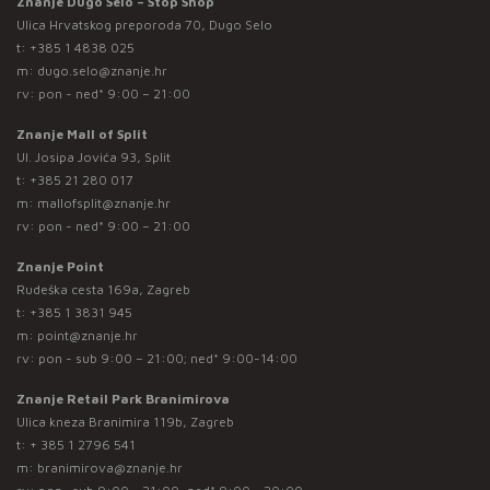
Znanje Dugo Selo – Stop Shop
Ulica Hrvatskog preporoda 70, Dugo Selo
t:
+385 1 4838 025
m:
dugo.selo@znanje.hr
rv: pon - ned* 9:00 – 21:00
Znanje Mall of Split
Ul. Josipa Jovića 93, Split
t:
+385 21 280 017
m:
mallofsplit@znanje.hr
rv: pon - ned* 9:00 – 21:00
Znanje Point
Rudeška cesta 169a, Zagreb
t:
+385 1 3831 945
m:
point@znanje.hr
rv: pon - sub 9:00 – 21:00; ned* 9:00-14:00
Znanje Retail Park Branimirova
Ulica kneza Branimira 119b, Zagreb
t:
+ 385 1 2796 541
m:
branimirova@znanje.hr