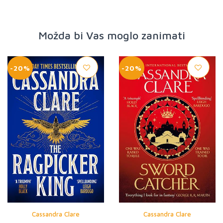
Možda bi Vas moglo zanimati
-20%
-20%
Cassandra Clare
Cassandra Clare