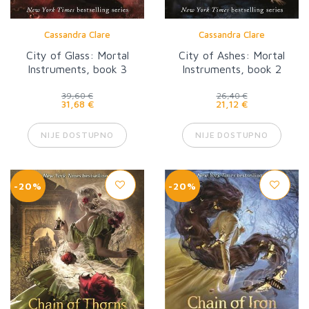
Cassandra Clare
Cassandra Clare
City of Glass: Mortal
City of Ashes: Mortal
Instruments, book 3
Instruments, book 2
39,60 €
26,40 €
31,68 €
21,12 €
NIJE DOSTUPNO
NIJE DOSTUPNO
-20%
-20%