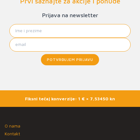
Prvi saznajte za akcije i ponude
Prijava na newsletter
POTVRĐUJEM PRIJAVU
Fiksni tečaj konverzije: 1 € = 7,53450 kn
O nama
Kontakt