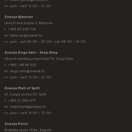
rv: pon - ned* 9:00 - 21:00
Znanje Bjelovar
Ulica Frana Supila 3, Bjelovar
t:
+385 43 295 718
m:
bjelovar@znanje.hr
rv: pon - pet 08:00 - 20:00 ; sub 08:00 - 14:00
Znanje Dugo Selo – Stop Shop
Ulica Hrvatskog preporoda 70, Dugo Selo
t:
+385 1 4838 025
m:
dugo.selo@znanje.hr
rv: pon - ned* 9:00 – 21:00
Znanje Mall of Split
Ul. Josipa Jovića 93, Split
t:
+385 21 280 017
m:
mallofsplit@znanje.hr
rv: pon - ned* 9:00 – 21:00
Znanje Point
Rudeška cesta 169a, Zagreb