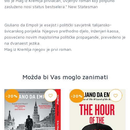
što je Mag iz Kremlja privlačan, uvjerljiv roman koji potpuno
zasluženo nosi status bestselera." New Statesman
Giuliano da Empoli je esejist i politički savjetnik talijansko-
švicarskog porijekla. Njegovo prethodno djelo, Inženjeri kaosa,
posvećeno novim majstorima političke propagande, prevedeno je
na dvanaest jezika.
Možda bi Vas moglo zanimati
-20%
-20%