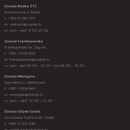
Znanje Rijeka ZTC
Zvonimirova 3, Rijeka
t:
+385 51 581 370
m:
rijekaztc@znanje.hr
rv: pon - ned* 9:00-21:00
Znanje Frankopanska
Frankopanska 5a, Zagreb
t:
+385 1 5574 883
m:
frankopanska@znanje.hr
rv: pon - pet 08:00 - 20:00 ; sub 08:00 - 15:00
Znanje Westgate
Zaprešićka 2, Jablanovec
t:
+385 1 5504 440
m:
westgate@znanje.hr
rv: pon – ned* 10:00 – 21:00
Znanje Osijek Gacka
Ulica kneza Trpimira 20, Osijek
t:
+385 31 322 938
m:
osijek.gacka@znanje.hr