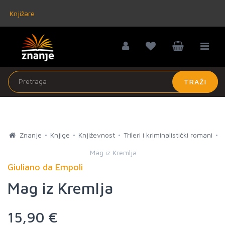
Knjižare
TRAŽI
Znanje
Knjige
Književnost
Trileri i kriminalistički romani
Mag iz Kremlja
Giuliano da Empoli
Mag iz Kremlja
15,90 €