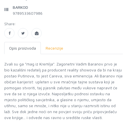
BARKOD
9789533607986
Share:
Opis proizvoda
Recenzije
Zvali su ga "mag iz Kremlja". Zagonetni Vadim Baranov prvo je
bio kazališni redatelj pa producent reality showova da bi na kraju
postao Putinova, to jest Careva, siva eminencija. Ali Baranov nije
običan karijerist: upleten u sve mračnije tajne sustava koji je
pomogao stvoriti, taj pjesnik zalutao među vukove napravit će
sve da se iz njega izvuče. Naposljetku podnosi ostavku na
mjesto političkog savjetnika, a glasine o njemu, umjesto da
utihnu, samo se množe, i nitko nije u stanju razmrsiti istinu od
laži. Sve dok jedne noći on ne povjeri svoju priču pripovjedaču
ove knjige... i odvede nas ravno u središte ruske vlasti.