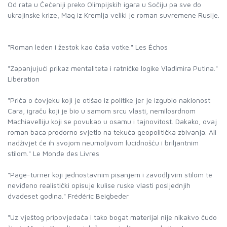
Od rata u Čečeniji preko Olimpijskih igara u Sočiju pa sve do
ukrajinske krize, Mag iz Kremlja veliki je roman suvremene Rusije.
"Roman leden i žestok kao čaša votke." Les Échos
"Zapanjujući prikaz mentaliteta i ratničke logike Vladimira Putina."
Libération
"Priča o čovjeku koji je otišao iz politike jer je izgubio naklonost
Cara, igraču koji je bio u samom srcu vlasti, nemilosrdnom
Machiavelliju koji se povukao u osamu i tajnovitost. Dakako, ovaj
roman baca prodorno svjetlo na tekuća geopolitička zbivanja. Ali
nadživjet će ih svojom neumoljivom lucidnošću i briljantnim
stilom." Le Monde des Livres
"Page-turner koji jednostavnim pisanjem i zavodljivim stilom te
neviđeno realistički opisuje kulise ruske vlasti posljednjih
dvadeset godina." Frédéric Beigbeder
"Uz vještog pripovjedača i tako bogat materijal nije nikakvo čudo