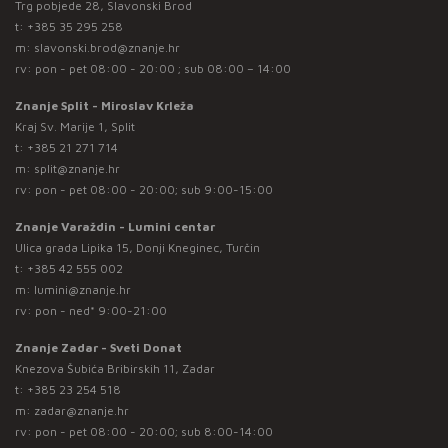
Trg pobjede 28, Slavonski Brod
t:
+385 35 295 258
m:
slavonski.brod@znanje.hr
rv: pon - pet 08:00 - 20:00 ; sub 08:00 – 14:00
Znanje Split - Miroslav Krleža
Kraj Sv. Marije 1, Split
t:
+385 21 271 714
m:
split@znanje.hr
rv: pon - pet 08:00 - 20:00; sub 9:00-15:00
Znanje Varaždin - Lumini centar
Ulica grada Lipika 15, Donji Kneginec, Turčin
t:
+385 42 555 002
m:
lumini@znanje.hr
rv: pon - ned* 9:00-21:00
Znanje Zadar - Sveti Donat
Knezova Šubića Bribirskih 11, Zadar
t:
+385 23 254 518
m:
zadar@znanje.hr
rv: pon - pet 08:00 - 20:00; sub 8:00-14:00