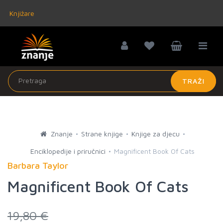
Knjižare
TRAŽI
Znanje
Strane knjige
Knjige za djecu
Enciklopedije i priručnici
Magnificent Book Of Cats
Barbara Taylor
Magnificent Book Of Cats
19,80 €