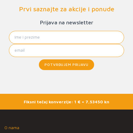
Prvi saznajte za akcije i ponude
Prijava na newsletter
POTVRĐUJEM PRIJAVU
Fiksni tečaj konverzije: 1 € = 7,53450 kn
O nama