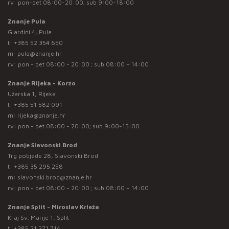
rv: pon-pet 08:00-20:00; sub 9:00-18:00
Znanje Pula
Giardini 4, Pula
t:
+385 52 354 650
m:
pula@znanje.hr
rv: pon - pet 08:00 - 20:00 ; sub 08:00 – 14:00
Znanje Rijeka - Korzo
Užarska 1, Rijeka
t:
+385 51 582 091
m:
rijeka@znanje.hr
rv: pon - pet 08:00 - 20:00; sub 9:00-15:00
Znanje Slavonski Brod
Trg pobjede 28, Slavonski Brod
t:
+385 35 295 258
m:
slavonski.brod@znanje.hr
rv: pon - pet 08:00 - 20:00 ; sub 08:00 – 14:00
Znanje Split - Miroslav Krleža
Kraj Sv. Marije 1, Split
t:
+385 21 271 714