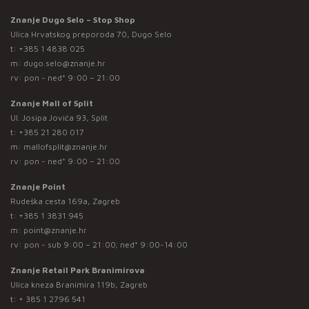
Znanje Dugo Selo – Stop Shop
Ulica Hrvatskog preporoda 70, Dugo Selo
t:
+385 1 4838 025
m:
dugo.selo@znanje.hr
rv: pon - ned* 9:00 – 21:00
Znanje Mall of Split
Ul. Josipa Jovića 93, Split
t:
+385 21 280 017
m:
mallofsplit@znanje.hr
rv: pon - ned* 9:00 – 21:00
Znanje Point
Rudeška cesta 169a, Zagreb
t:
+385 1 3831 945
m:
point@znanje.hr
rv: pon - sub 9:00 – 21:00; ned* 9:00-14:00
Znanje Retail Park Branimirova
Ulica kneza Branimira 119b, Zagreb
t:
+ 385 1 2796 541