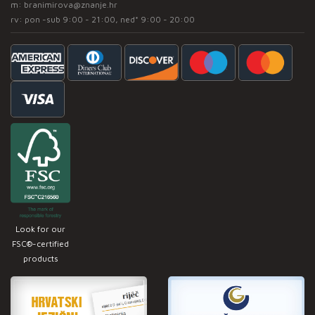
m:
branimirova@znanje.hr
rv: pon -sub 9:00 - 21:00, ned* 9:00 - 20:00
Look for our
FSC®-certified
products