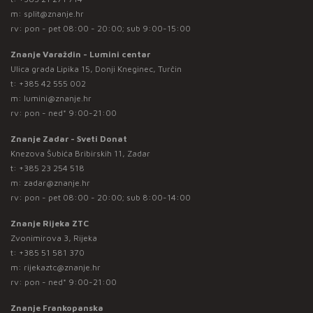
m:
split@znanje.hr
rv: pon - pet 08:00 - 20:00; sub 9:00-15:00
Znanje Varaždin - Lumini centar
Ulica grada Lipika 15, Donji Kneginec, Turčin
t:
+385 42 555 002
m:
lumini@znanje.hr
rv: pon - ned* 9:00-21:00
Znanje Zadar - Sveti Donat
Knezova Šubića Bribirskih 11, Zadar
t:
+385 23 254 518
m:
zadar@znanje.hr
rv: pon - pet 08:00 - 20:00; sub 8:00-14:00
Znanje Rijeka ZTC
Zvonimirova 3, Rijeka
t:
+385 51 581 370
m:
rijekaztc@znanje.hr
rv: pon - ned* 9:00-21:00
Znanje Frankopanska