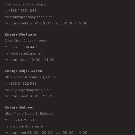
Frankopanska 5a, Zagreb
t:
+385 1 5574 883
m:
frankopanska@znanje.hr
rv: pon - pet 08:00 - 20:00 ; sub 08:00 - 15:00
Znanje Westgate
Zaprešićka 2, Jablanovec
t:
+385 1 5504 440
m:
westgate@znanje.hr
rv: pon – ned* 10:00 – 21:00
Znanje Osijek Gacka
Ulica kneza Trpimira 20, Osijek
t:
+385 31 322 938
m:
osijek.gacka@znanje.hr
rv: pon - ned* 9:00 - 21:00
Znanje Bjelovar
Ulica Frana Supila 3, Bjelovar
t:
+385 43 295 718
m:
bjelovar@znanje.hr
rv: pon - pet 08:00 - 20:00 ; sub 08:00 - 14:00