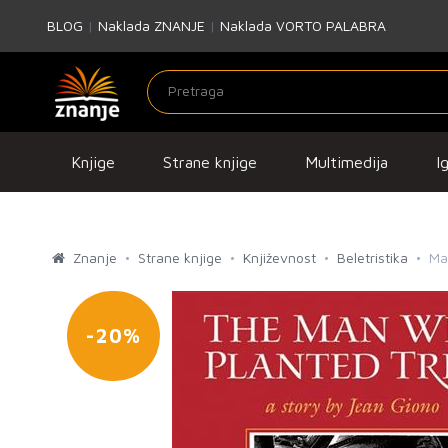
BLOG
|
Naklada ZNANJE
|
Naklada VORTO PALABRA
Knjige
Strane knjige
Multimedija
I
Znanje
Strane knjige
Književnost
Beletristika
Ma
-20%