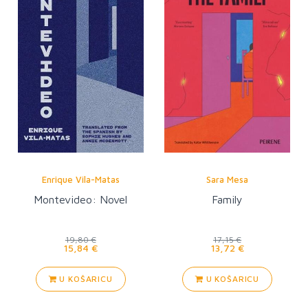
Enrique Vila-Matas
Sara Mesa
Montevideo: Novel
Family
19,80 €
17,15 €
15,84 €
13,72 €
U KOŠARICU
U KOŠARICU