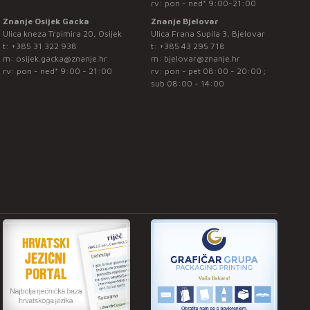
rv: pon - ned* 9:00-21:00
Znanje Osijek Gacka
Znanje Bjelovar
Ulica kneza Trpimira 20, Osijek
Ulica Frana Supila 3, Bjelovar
t:
+385 31 322 938
t:
+385 43 295 718
m:
osijek.gacka@znanje.hr
m:
bjelovar@znanje.hr
rv: pon - ned* 9:00 - 21:00
rv: pon - pet 08:00 - 20:00 ;
sub 08:00 - 14:00