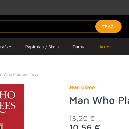
TRAŽI
gračke
Papirnica / Škola
Darovi
Autori
n Who Planted Trees
Jean Giono
Man Who Pla
13,20 €
10,56 €