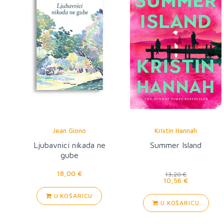
Jean Giono
Kristin Hannah
Ljubavnici nikada ne
Summer Island
gube
18,00 €
13,20 €
10,56 €
U KOŠARICU
U KOŠARICU