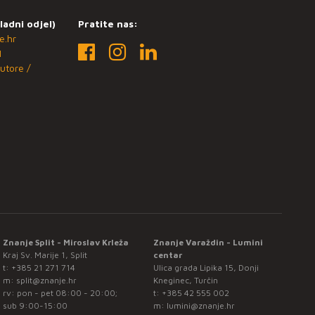
ladni odjel)
Pratite nas:
e.hr
1
utore /
Znanje Split - Miroslav Krleža
Znanje Varaždin - Lumini
Kraj Sv. Marije 1, Split
centar
t:
+385 21 271 714
Ulica grada Lipika 15, Donji
m:
split@znanje.hr
Kneginec, Turčin
rv: pon - pet 08:00 - 20:00;
t:
+385 42 555 002
sub 9:00-15:00
m:
lumini@znanje.hr