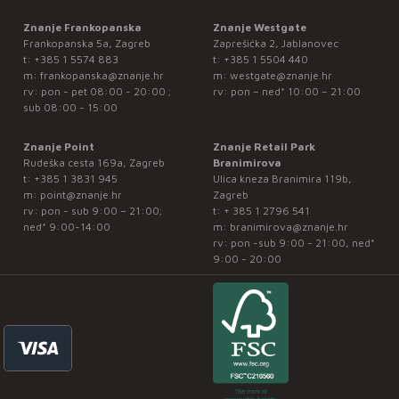
Znanje Frankopanska
Znanje Westgate
Frankopanska 5a, Zagreb
Zaprešićka 2, Jablanovec
t:
+385 1 5574 883
t:
+385 1 5504 440
m:
frankopanska@znanje.hr
m:
westgate@znanje.hr
rv: pon - pet 08:00 - 20:00 ;
rv: pon – ned* 10:00 – 21:00
sub 08:00 - 15:00
Znanje Point
Znanje Retail Park
Rudeška cesta 169a, Zagreb
Branimirova
t:
+385 1 3831 945
Ulica kneza Branimira 119b,
m:
point@znanje.hr
Zagreb
rv: pon - sub 9:00 – 21:00;
t:
+ 385 1 2796 541
ned* 9:00-14:00
m:
branimirova@znanje.hr
rv: pon -sub 9:00 - 21:00, ned*
9:00 - 20:00