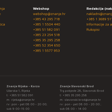
nja
Webshop
Redakcija (nak
e
webshop@znanje.hr
nakladni@znanj
+385 43 295 718
+385 1 3689 51
ica
+385 1 5504 440
Informacije za a
+385 51 582 091
Rukopisi
+385 23 254 518
+385 35 295 258
+385 52 354 650
+385 1 5577 953
Znanje Rijeka - Korzo
Znanje Slavonski Brod
Užarska 1, Rijeka
Trg pobjede 28, Slavonski Brod
t:
+385 51 582 091
t:
+385 35 295 258
m:
rijeka@znanje.hr
m:
slavonski.brod@znanje.hr
rv: pon - pet 08:00 - 20:00;
rv: pon - pet 08:00 - 20:00 ;
sub 9:00-15:00
sub 08:00 – 14:00