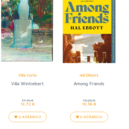
Villa Curtis
Hal Ebbott
Villa Wintrebert
Among Friends
17,15 €
13,20 €
13,72 €
10,56 €
U KOŠARICU
U KOŠARICU