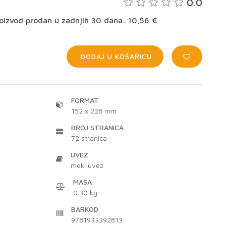
0.0
proizvod prodan u zadnjih 30 dana: 10,56 €
DODAJ U KOŠARICU
FORMAT
152 x 228 mm
BROJ STRANICA
72
stranica
UVEZ
meki uvez
MASA
0.30 kg
BARKOD
9781933392813