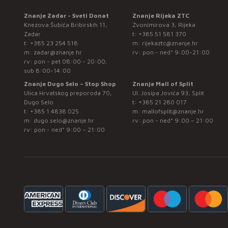
Znanje Zadar - Sveti Donat
Znanje Rijeka ZTC
Knezova Šubića Bribirskih 11,
Zvonimirova 3, Rijeka
Zadar
t:
+385 51 581 370
t:
+385 23 254 518
m:
rijekaztc@znanje.hr
m:
zadar@znanje.hr
rv: pon - ned* 9:00-21:00
rv: pon - pet 08:00 - 20:00;
sub 8:00-14:00
Znanje Dugo Selo – Stop Shop
Znanje Mall of Split
Ulica Hrvatskog preporoda 70,
Ul. Josipa Jovića 93, Split
Dugo Selo
t:
+385 21 280 017
t:
+385 1 4838 025
m:
mallofsplit@znanje.hr
m:
dugo.selo@znanje.hr
rv: pon - ned* 9:00 – 21:00
rv: pon - ned* 9:00 – 21:00