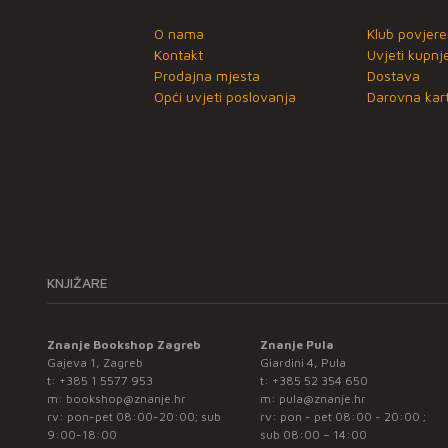
O nama
Klub povjere
Kontakt
Uvjeti kupnj
Prodajna mjesta
Dostava
Opći uvjeti poslovanja
Darovna kart
KNJIŽARE
Znanje Bookshop Zagreb
Znanje Pula
Gajeva 1, Zagreb
Giardini 4, Pula
t:
+385 1 5577 953
t:
+385 52 354 650
m:
bookshop@znanje.hr
m:
pula@znanje.hr
rv: pon-pet 08:00-20:00; sub
rv: pon - pet 08:00 - 20:00 ;
9:00-18:00
sub 08:00 – 14:00