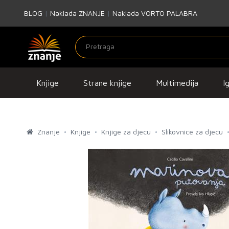
BLOG
|
Naklada ZNANJE
|
Naklada VORTO PALABRA
Knjige
Strane knjige
Multimedija
I
Znanje
Knjige
Knjige za djecu
Slikovnice za djecu