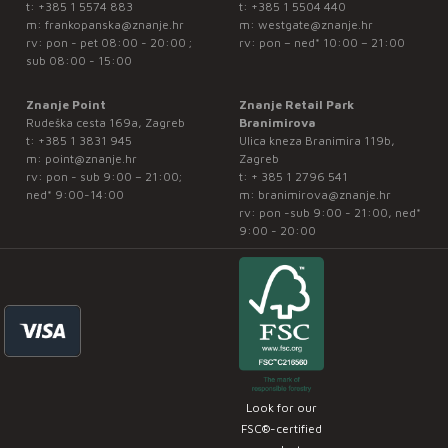
t:
+385 1 5574 883
t:
+385 1 5504 440
m:
frankopanska@znanje.hr
m:
westgate@znanje.hr
rv: pon - pet 08:00 - 20:00 ;
rv: pon – ned* 10:00 – 21:00
sub 08:00 - 15:00
Znanje Point
Znanje Retail Park
Rudeška cesta 169a, Zagreb
Branimirova
t:
+385 1 3831 945
Ulica kneza Branimira 119b,
m:
point@znanje.hr
Zagreb
rv: pon - sub 9:00 – 21:00;
t:
+ 385 1 2796 541
ned* 9:00-14:00
m:
branimirova@znanje.hr
rv: pon -sub 9:00 - 21:00, ned*
9:00 - 20:00
Look for our
FSC®-certified