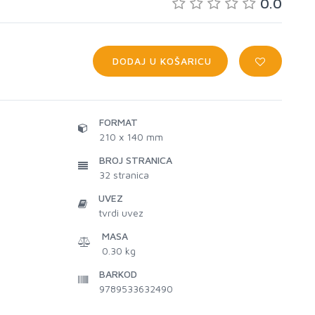
0.0
DODAJ U KOŠARICU
FORMAT
210 x 140 mm
BROJ STRANICA
32
stranica
UVEZ
tvrdi uvez
MASA
0.30 kg
BARKOD
9789533632490