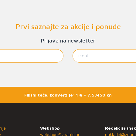
Prvi saznajte za akcije i ponude
Prijava na newsletter
Fiksni tečaj konverzije: 1 € = 7,53450 kn
nja
Webshop
Redakcija (nak
e
webshop@znanje.hr
nakladni@znanj