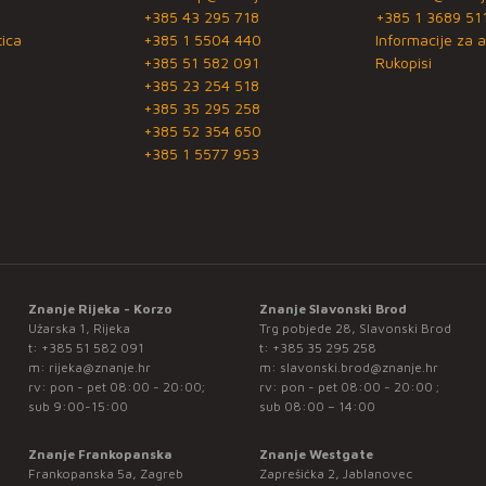
+385 43 295 718
+385 1 3689 51
ica
+385 1 5504 440
Informacije za a
+385 51 582 091
Rukopisi
+385 23 254 518
+385 35 295 258
+385 52 354 650
+385 1 5577 953
Znanje Rijeka - Korzo
Znanje Slavonski Brod
Užarska 1, Rijeka
Trg pobjede 28, Slavonski Brod
t:
+385 51 582 091
t:
+385 35 295 258
m:
rijeka@znanje.hr
m:
slavonski.brod@znanje.hr
rv: pon - pet 08:00 - 20:00;
rv: pon - pet 08:00 - 20:00 ;
sub 9:00-15:00
sub 08:00 – 14:00
Znanje Frankopanska
Znanje Westgate
Frankopanska 5a, Zagreb
Zaprešićka 2, Jablanovec