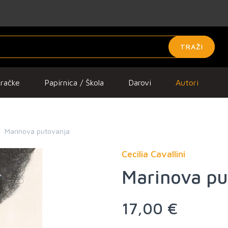
TRAŽI
gračke
Papirnica / Škola
Darovi
Autori
Marinova putovanja
Cecilia Cavallini
Marinova pu
17,00 €