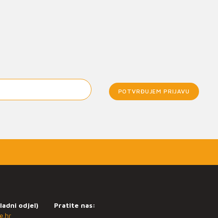
POTVRĐUJEM PRIJAVU
ladni odjel)
Pratite nas:
e.hr