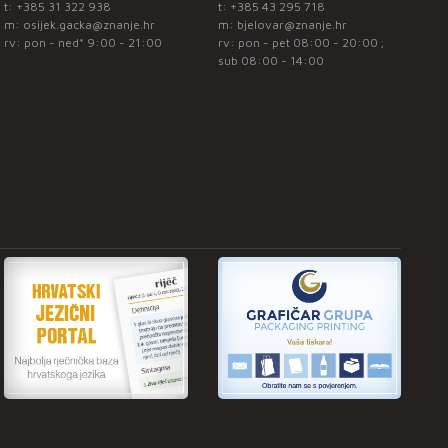
t:
+385 31 322 938
t:
+385 43 295 718
m:
osijek.gacka@znanje.hr
m:
bjelovar@znanje.hr
rv: pon - ned* 9:00 - 21:00
rv: pon - pet 08:00 - 20:00 ;
sub 08:00 - 14:00