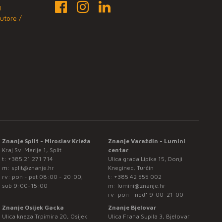
1
utore /
Znanje Split - Miroslav Krleža
Znanje Varaždin - Lumini
Kraj Sv. Marije 1, Split
centar
t:
+385 21 271 714
Ulica grada Lipika 15, Donji
m:
split@znanje.hr
Kneginec, Turčin
rv: pon - pet 08:00 - 20:00;
t:
+385 42 555 002
sub 9:00-15:00
m:
lumini@znanje.hr
rv: pon - ned* 9:00-21:00
Znanje Osijek Gacka
Znanje Bjelovar
Ulica kneza Trpimira 20, Osijek
Ulica Frana Supila 3, Bjelovar