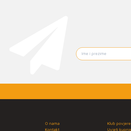
O nama
Klub povjere
Kontakt
Uvjeti kupnj