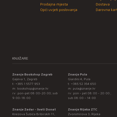
Prodajna mjesta
Dostava
Opći uvjeti poslovanja
Darovna kart
KNJIŽARE
Znanje Bookshop Zagreb
Znanje Pula
Gajeva 1, Zagreb
Giardini 4, Pula
t:
+385 1 5577 953
t:
+385 52 354 650
m:
bookshop@znanje.hr
m:
pula@znanje.hr
rv: pon-pet 08:00-20:00; sub
rv: pon - pet 08:00 - 20:00 ;
9:00-18:00
sub 08:00 – 14:00
Znanje Zadar - Sveti Donat
Znanje Rijeka ZTC
Knezova Šubića Bribirskih 11,
Zvonimirova 3, Rijeka