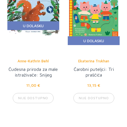
U DOLASKU
U DOLASKU
Anne-Kathrin Behl
Ekaterina Trukhan
Čudesna priroda za male
Čarobni puteljci: Tri
istraživače: Snijeg
praščića
11,00 €
13,15 €
NIJE DOSTUPNO
NIJE DOSTUPNO