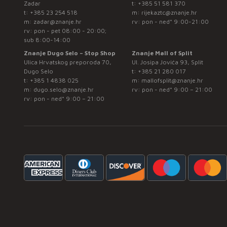
Zadar
t:
+385 51 581 370
t:
+385 23 254 518
m:
rijekaztc@znanje.hr
m:
zadar@znanje.hr
rv: pon - ned* 9:00-21:00
rv: pon - pet 08:00 - 20:00;
sub 8:00-14:00
Znanje Dugo Selo – Stop Shop
Znanje Mall of Split
Ulica Hrvatskog preporoda 70,
Ul. Josipa Jovića 93, Split
Dugo Selo
t:
+385 21 280 017
t:
+385 1 4838 025
m:
mallofsplit@znanje.hr
m:
dugo.selo@znanje.hr
rv: pon - ned* 9:00 – 21:00
rv: pon - ned* 9:00 – 21:00