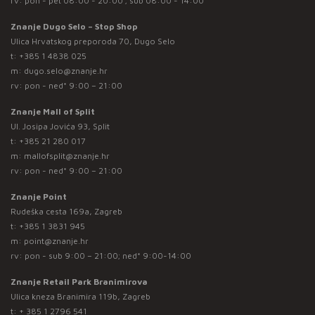
rv: pon - pet 08:00 - 20:00 ; sub 08:00 - 14:00
Znanje Dugo Selo – Stop Shop
Ulica Hrvatskog preporoda 70, Dugo Selo
t:
+385 1 4838 025
m:
dugo.selo@znanje.hr
rv: pon - ned* 9:00 – 21:00
Znanje Mall of Split
Ul. Josipa Jovića 93, Split
t:
+385 21 280 017
m:
mallofsplit@znanje.hr
rv: pon - ned* 9:00 – 21:00
Znanje Point
Rudeška cesta 169a, Zagreb
t:
+385 1 3831 945
m:
point@znanje.hr
rv: pon - sub 9:00 – 21:00; ned* 9:00-14:00
Znanje Retail Park Branimirova
Ulica kneza Branimira 119b, Zagreb
t:
+ 385 1 2796 541