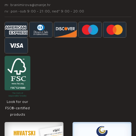
m:
branimirova@znanje.hr
rv: pon -sub 9:00 - 21:00, ned* 9:00 - 20:00
Look for our
FSC®-certified
products