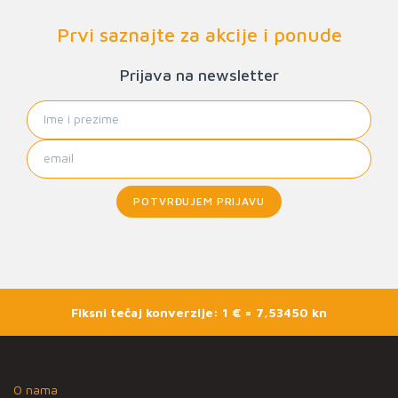
Prvi saznajte za akcije i ponude
Prijava na newsletter
POTVRĐUJEM PRIJAVU
Fiksni tečaj konverzije: 1 € = 7,53450 kn
O nama