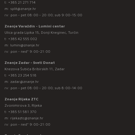
t:
+385 21 271 714
m:
split@znanje.hr
rv: pon - pet 08:00 - 20:00; sub 9:00-15:00
Znanje Varaždin - Lumini centar
Ulica grada Lipika 15, Donji Kneginec, Turčin
t:
+385 42 555 002
m:
lumini@znanje.hr
rv: pon - ned* 9:00-21:00
Znanje Zadar - Sveti Donat
Knezova Šubića Bribirskih 11, Zadar
t:
+385 23 254 518
m:
zadar@znanje.hr
rv: pon - pet 08:00 - 20:00; sub 8:00-14:00
Znanje Rijeka ZTC
Zvonimirova 3, Rijeka
t:
+385 51 581 370
m:
rijekaztc@znanje.hr
rv: pon - ned* 9:00-21:00