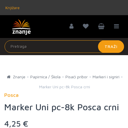
Knjižare
TRAŽI
Znanje
Papirnica / Škola
Pisaći pribor
Markeri i signiri
Marker Uni pc-8k Posca crni
Posca
Marker Uni pc-8k Posca crni
4,25 €