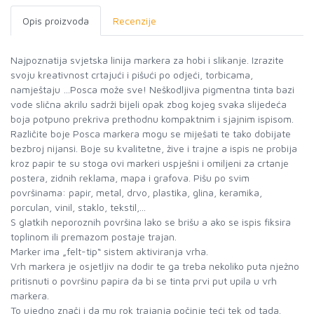
Opis proizvoda
Recenzije
Najpoznatija svjetska linija markera za hobi i slikanje. Izrazite
svoju kreativnost crtajući i pišući po odjeći, torbicama,
namještaju …Posca može sve! Neškodljiva pigmentna tinta bazi
vode slična akrilu sadrži bijeli opak zbog kojeg svaka slijedeća
boja potpuno prekriva prethodnu kompaktnim i sjajnim ispisom.
Različite boje Posca markera mogu se miješati te tako dobijate
bezbroj nijansi. Boje su kvalitetne, žive i trajne a ispis ne probija
kroz papir te su stoga ovi markeri uspješni i omiljeni za crtanje
postera, zidnih reklama, mapa i grafova. Pišu po svim
površinama: papir, metal, drvo, plastika, glina, keramika,
porculan, vinil, staklo, tekstil,...
S glatkih neporoznih površina lako se brišu a ako se ispis fiksira
toplinom ili premazom postaje trajan.
Marker ima „felt-tip“ sistem aktiviranja vrha.
Vrh markera je osjetljiv na dodir te ga treba nekoliko puta nježno
pritisnuti o površinu papira da bi se tinta prvi put upila u vrh
markera.
To ujedno znači i da mu rok trajanja počinje teći tek od tada.