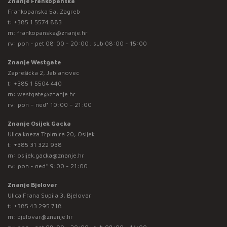
Znanje Frankopanska
Frankopanska 5a, Zagreb
t:
+385 1 5574 883
m:
frankopanska@znanje.hr
rv: pon - pet 08:00 - 20:00 ; sub 08:00 - 15:00
Znanje Westgate
Zaprešićka 2, Jablanovec
t:
+385 1 5504 440
m:
westgate@znanje.hr
rv: pon – ned* 10:00 – 21:00
Znanje Osijek Gacka
Ulica kneza Trpimira 20, Osijek
t:
+385 31 322 938
m:
osijek.gacka@znanje.hr
rv: pon - ned* 9:00 - 21:00
Znanje Bjelovar
Ulica Frana Supila 3, Bjelovar
t:
+385 43 295 718
m:
bjelovar@znanje.hr