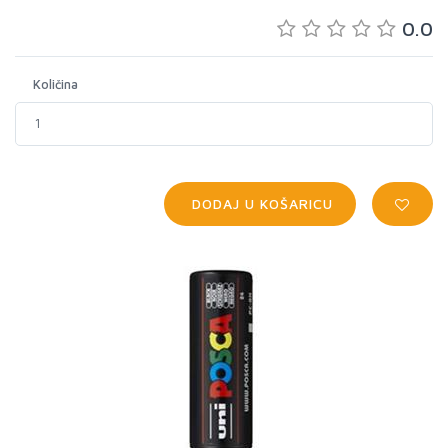
0.0
Količina
DODAJ U KOŠARICU