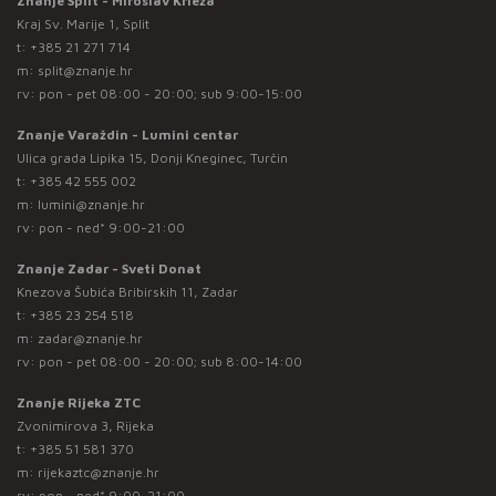
Znanje Split - Miroslav Krleža
Kraj Sv. Marije 1, Split
t:
+385 21 271 714
m:
split@znanje.hr
rv: pon - pet 08:00 - 20:00; sub 9:00-15:00
Znanje Varaždin - Lumini centar
Ulica grada Lipika 15, Donji Kneginec, Turčin
t:
+385 42 555 002
m:
lumini@znanje.hr
rv: pon - ned* 9:00-21:00
Znanje Zadar - Sveti Donat
Knezova Šubića Bribirskih 11, Zadar
t:
+385 23 254 518
m:
zadar@znanje.hr
rv: pon - pet 08:00 - 20:00; sub 8:00-14:00
Znanje Rijeka ZTC
Zvonimirova 3, Rijeka
t:
+385 51 581 370
m:
rijekaztc@znanje.hr
rv: pon - ned* 9:00-21:00