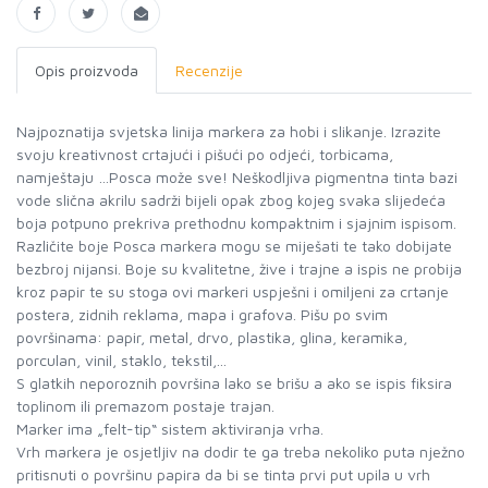
Opis proizvoda
Recenzije
Najpoznatija svjetska linija markera za hobi i slikanje. Izrazite
svoju kreativnost crtajući i pišući po odjeći, torbicama,
namještaju …Posca može sve! Neškodljiva pigmentna tinta bazi
vode slična akrilu sadrži bijeli opak zbog kojeg svaka slijedeća
boja potpuno prekriva prethodnu kompaktnim i sjajnim ispisom.
Različite boje Posca markera mogu se miješati te tako dobijate
bezbroj nijansi. Boje su kvalitetne, žive i trajne a ispis ne probija
kroz papir te su stoga ovi markeri uspješni i omiljeni za crtanje
postera, zidnih reklama, mapa i grafova. Pišu po svim
površinama: papir, metal, drvo, plastika, glina, keramika,
porculan, vinil, staklo, tekstil,...
S glatkih neporoznih površina lako se brišu a ako se ispis fiksira
toplinom ili premazom postaje trajan.
Marker ima „felt-tip“ sistem aktiviranja vrha.
Vrh markera je osjetljiv na dodir te ga treba nekoliko puta nježno
pritisnuti o površinu papira da bi se tinta prvi put upila u vrh