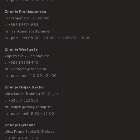
Znanje Frankopanska
Frankopanska 5a, Zagreb
t:
+385 1 5574 883
m:
frankopanska@znanje.hr
rv: pon - pet 08:00 - 20:00 ; sub 08:00 - 15:00
Znanje Westgate
Zaprešićka 2, Jablanovec
t:
+385 1 5504 440
m:
westgate@znanje.hr
rv: pon – ned* 10:00 – 21:00
Znanje Osijek Gacka
Ulica kneza Trpimira 20, Osijek
t:
+385 31 322 938
m:
osijek.gacka@znanje.hr
rv: pon - ned* 9:00 - 21:00
Znanje Bjelovar
Ulica Frana Supila 3, Bjelovar
t:
+385 43 295 718