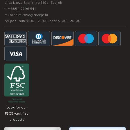
Ulica kneza Branimira 119b, Zagreb
t:
+ 385 1 2796 541
m:
branimirova@znanje.hr
rv: pon -sub 9:00 - 21:00, ned* 9:00 - 20:00
Look for our
FSC®-certified
products