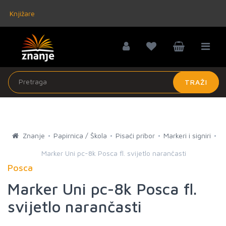
Knjižare
TRAŽI
Znanje
Papirnica / Škola
Pisaći pribor
Markeri i signiri
Marker Uni pc-8k Posca fl. svijetlo narančasti
Posca
Marker Uni pc-8k Posca fl.
svijetlo narančasti