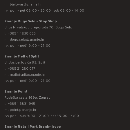
m:
bjelovar@znanje.hr
rv: pon - pet 08:00 - 20:00 ; sub 08:00 - 14:00
Znanje Dugo Selo – Stop Shop
Ulica Hrvatskog preporoda 70, Dugo Selo
t:
+385 1 4838 025
m:
dugo.selo@znanje.hr
rv: pon - ned* 9:00 – 21:00
Znanje Mall of Split
Ul. Josipa Jovića 93, Split
t:
+385 21 280 017
m:
mallofsplit@znanje.hr
rv: pon - ned* 9:00 – 21:00
Znanje Point
Rudeška cesta 169a, Zagreb
t:
+385 1 3831 945
m:
point@znanje.hr
rv: pon - sub 9:00 – 21:00; ned* 9:00-14:00
Znanje Retail Park Branimirova