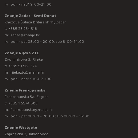
rv: pon - ned* 9:00-21:00
Znanje Zadar - Sveti Donat
Knezova Šubića Bribirskih 11, Zadar
t:
+385 23 254 518
m:
zadar@znanje.hr
rv: pon - pet 08:00 - 20:00; sub 8:00-14:00
Znanje Rijeka ZTC
Zvonimirova 3, Rijeka
t:
+385 51 581 370
m:
rijekaztc@znanje.hr
rv: pon - ned* 9:00-21:00
Znanje Frankopanska
Frankopanska 5a, Zagreb
t:
+385 1 5574 883
m:
frankopanska@znanje.hr
rv: pon - pet 08:00 - 20:00 ; sub 08:00 - 15:00
Znanje Westgate
Zaprešićka 2, Jablanovec