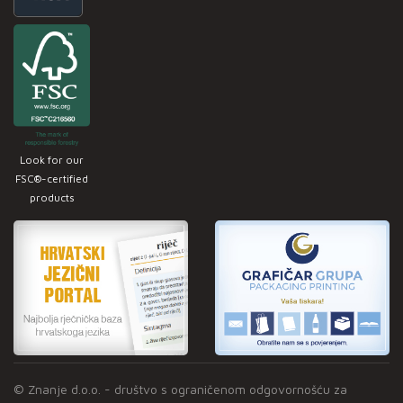
Look for our
FSC®-certified
products
© Znanje d.o.o. - društvo s ograničenom odgovornošću za