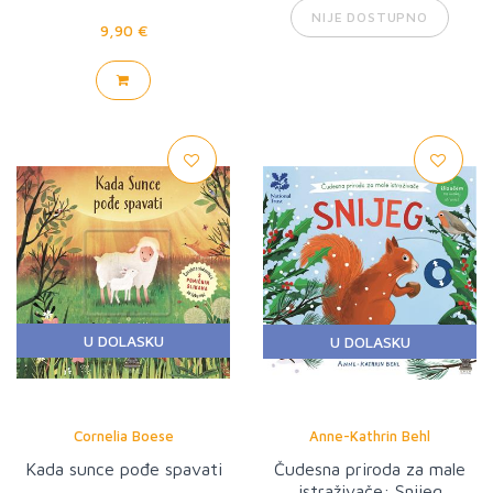
Nobelove nagrade
NIJE DOSTUPNO
9,90 €
U DOLASKU
U DOLASKU
Cornelia Boese
Anne-Kathrin Behl
Kada sunce pođe spavati
Čudesna priroda za male
istraživače: Snijeg