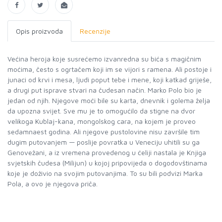
Opis proizvoda
Recenzije
Većina heroja koje susrećemo izvanredna su bića s magičnim
moćima, često s ogrtačem koji im se vijori s ramena. Ali postoje i
junaci od krvi i mesa, ljudi poput tebe i mene, koji katkad griješe,
a drugi put isprave stvari na čudesan način. Marko Polo bio je
jedan od njih. Njegove moći bile su karta, dnevnik i golema želja
da upozna svijet. Sve mu je to omogućilo da stigne na dvor
velikoga Kublaj-kana, mongolskog cara, na kojem je proveo
sedamnaest godina. Ali njegove pustolovine nisu završile tim
dugim putovanjem — poslije povratka u Veneciju uhitili su ga
Genovežani, a iz vremena provedenog u ćeliji nastala je Knjiga
svjetskih čudesa (Milijun) u kojoj pripovijeda o dogodovštinama
koje je doživio na svojim putovanjima. To su bili podvizi Marka
Pola, a ovo je njegova priča.