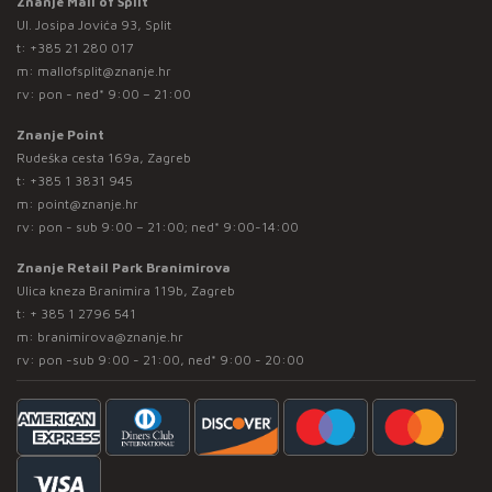
Znanje Mall of Split
Ul. Josipa Jovića 93, Split
t:
+385 21 280 017
m:
mallofsplit@znanje.hr
rv: pon - ned* 9:00 – 21:00
Znanje Point
Rudeška cesta 169a, Zagreb
t:
+385 1 3831 945
m:
point@znanje.hr
rv: pon - sub 9:00 – 21:00; ned* 9:00-14:00
Znanje Retail Park Branimirova
Ulica kneza Branimira 119b, Zagreb
t:
+ 385 1 2796 541
m:
branimirova@znanje.hr
rv: pon -sub 9:00 - 21:00, ned* 9:00 - 20:00