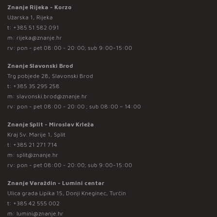
Znanje Rijeka - Korzo
Užarska 1, Rijeka
t:
+385 51 582 091
m:
rijeka@znanje.hr
rv: pon - pet 08:00 - 20:00; sub 9:00-15:00
Znanje Slavonski Brod
Trg pobjede 28, Slavonski Brod
t:
+385 35 295 258
m:
slavonski.brod@znanje.hr
rv: pon - pet 08:00 - 20:00 ; sub 08:00 – 14:00
Znanje Split - Miroslav Krleža
Kraj Sv. Marije 1, Split
t:
+385 21 271 714
m:
split@znanje.hr
rv: pon - pet 08:00 - 20:00; sub 9:00-15:00
Znanje Varaždin - Lumini centar
Ulica grada Lipika 15, Donji Kneginec, Turčin
t:
+385 42 555 002
m:
lumini@znanje.hr