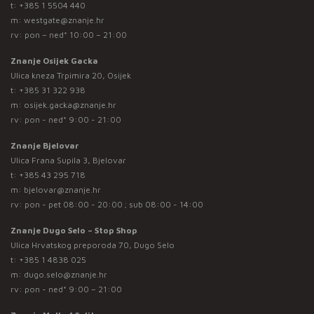
t:
+385 1 5504 440
m:
westgate@znanje.hr
rv: pon – ned* 10:00 – 21:00
Znanje Osijek Gacka
Ulica kneza Trpimira 20, Osijek
t:
+385 31 322 938
m:
osijek.gacka@znanje.hr
rv: pon - ned* 9:00 - 21:00
Znanje Bjelovar
Ulica Frana Supila 3, Bjelovar
t:
+385 43 295 718
m:
bjelovar@znanje.hr
rv: pon - pet 08:00 - 20:00 ; sub 08:00 - 14:00
Znanje Dugo Selo – Stop Shop
Ulica Hrvatskog preporoda 70, Dugo Selo
t:
+385 1 4838 025
m:
dugo.selo@znanje.hr
rv: pon - ned* 9:00 – 21:00