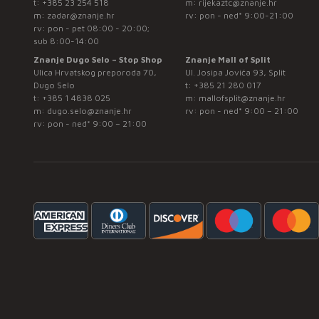
t:
+385 23 254 518
m:
rijekaztc@znanje.hr
m:
zadar@znanje.hr
rv: pon - ned* 9:00-21:00
rv: pon - pet 08:00 - 20:00;
sub 8:00-14:00
Znanje Dugo Selo – Stop Shop
Znanje Mall of Split
Ulica Hrvatskog preporoda 70,
Ul. Josipa Jovića 93, Split
Dugo Selo
t:
+385 21 280 017
t:
+385 1 4838 025
m:
mallofsplit@znanje.hr
m:
dugo.selo@znanje.hr
rv: pon - ned* 9:00 – 21:00
rv: pon - ned* 9:00 – 21:00