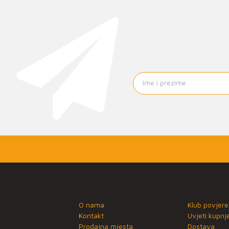
O nama
Klub povjere
Kontakt
Uvjeti kupnj
Prodajna mjesta
Dostava