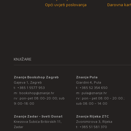
Opći uvjeti poslovanja
Darovna kart
KNJIŽARE
Znanje Bookshop Zagreb
Znanje Pula
Gajeva 1, Zagreb
Giardini 4, Pula
t:
+385 1 5577 953
t:
+385 52 354 650
m:
bookshop@znanje.hr
m:
pula@znanje.hr
rv: pon-pet 08:00-20:00; sub
rv: pon - pet 08:00 - 20:00 ;
9:00-18:00
sub 08:00 – 14:00
Znanje Zadar - Sveti Donat
Znanje Rijeka ZTC
Knezova Šubića Bribirskih 11,
Zvonimirova 3, Rijeka
Zadar
t:
+385 51 581 370