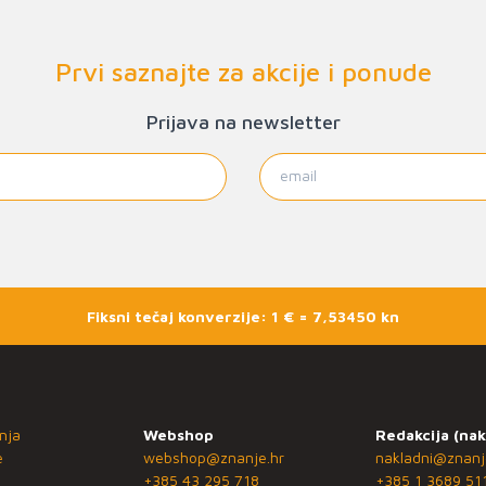
Prvi saznajte za akcije i ponude
Prijava na newsletter
Fiksni tečaj konverzije: 1 € = 7,53450 kn
nja
Webshop
Redakcija (nak
e
webshop@znanje.hr
nakladni@znanj
+385 43 295 718
+385 1 3689 51