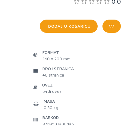
0.0
DODAJ U KOŠARICU
FORMAT
140 x 200 mm
BROJ STRANICA
40
stranica
UVEZ
tvrdi uvez
MASA
0.30 kg
BARKOD
9789531430845