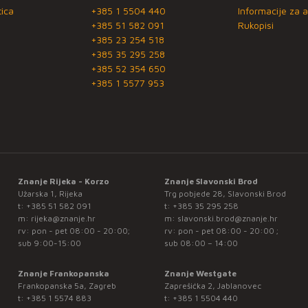
ica
+385 1 5504 440
Informacije za a
+385 51 582 091
Rukopisi
+385 23 254 518
+385 35 295 258
+385 52 354 650
+385 1 5577 953
Znanje Rijeka - Korzo
Znanje Slavonski Brod
Užarska 1, Rijeka
Trg pobjede 28, Slavonski Brod
t:
+385 51 582 091
t:
+385 35 295 258
m:
rijeka@znanje.hr
m:
slavonski.brod@znanje.hr
rv: pon - pet 08:00 - 20:00;
rv: pon - pet 08:00 - 20:00 ;
sub 9:00-15:00
sub 08:00 – 14:00
Znanje Frankopanska
Znanje Westgate
Frankopanska 5a, Zagreb
Zaprešićka 2, Jablanovec
t:
+385 1 5574 883
t:
+385 1 5504 440