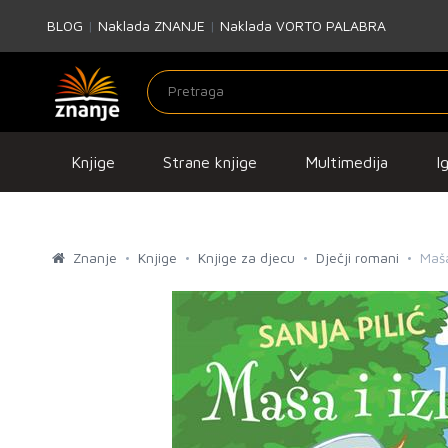
BLOG
|
Naklada ZNANJE
|
Naklada VORTO PALABRA
Knjige
Strane knjige
Multimedija
I
Znanje
Knjige
Knjige za djecu
Dječji romani
Maša