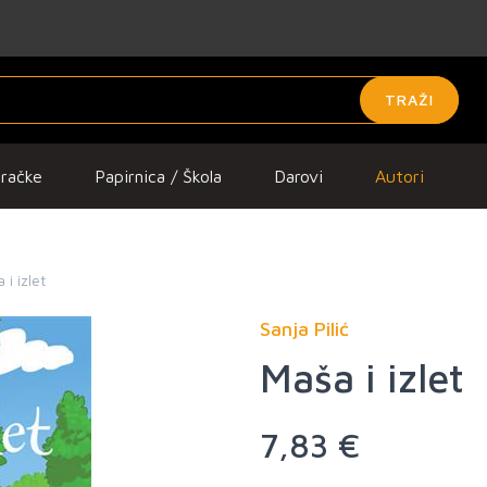
TRAŽI
gračke
Papirnica / Škola
Darovi
Autori
 i izlet
Sanja Pilić
Maša i izlet
7,83 €