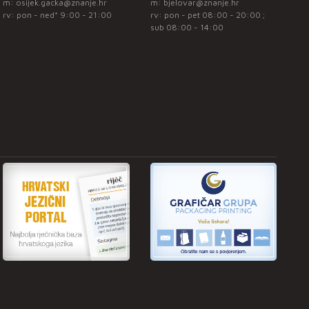
m:
osijek.gacka@znanje.hr
m:
bjelovar@znanje.hr
rv: pon - ned* 9:00 - 21:00
rv: pon - pet 08:00 - 20:00 ;
sub 08:00 - 14:00