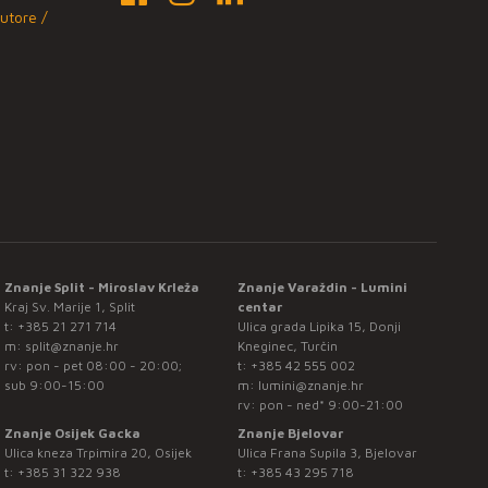
utore /
Znanje Split - Miroslav Krleža
Znanje Varaždin - Lumini
Kraj Sv. Marije 1, Split
centar
t:
+385 21 271 714
Ulica grada Lipika 15, Donji
m:
split@znanje.hr
Kneginec, Turčin
rv: pon - pet 08:00 - 20:00;
t:
+385 42 555 002
sub 9:00-15:00
m:
lumini@znanje.hr
rv: pon - ned* 9:00-21:00
Znanje Osijek Gacka
Znanje Bjelovar
Ulica kneza Trpimira 20, Osijek
Ulica Frana Supila 3, Bjelovar
t:
+385 31 322 938
t:
+385 43 295 718