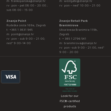
m:
frankopanska@znanje.hr
m:
westgate@znanje.hr
rv: pon - pet 08:00 - 20:00 ;
rv: pon – ned* 10:00 – 21:00
sub 08:00 - 15:00
Znanje Point
Znanje Retail Park
Rudeška cesta 169a, Zagreb
Branimirova
t:
+385 1 3831 945
Ulica kneza Branimira 119b,
m:
point@znanje.hr
Zagreb
rv: pon - sub 9:00 – 21:00;
t:
+ 385 1 2796 541
ned* 9:00-14:00
m:
branimirova@znanje.hr
rv: pon -sub 9:00 - 21:00, ned*
9:00 - 20:00
Look for our
FSC®-certified
products