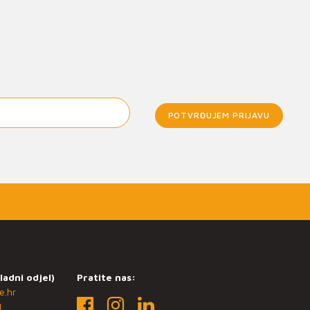
POTVRĐUJEM PRIJAVU
ladni odjel)
Pratite nas:
e.hr
1