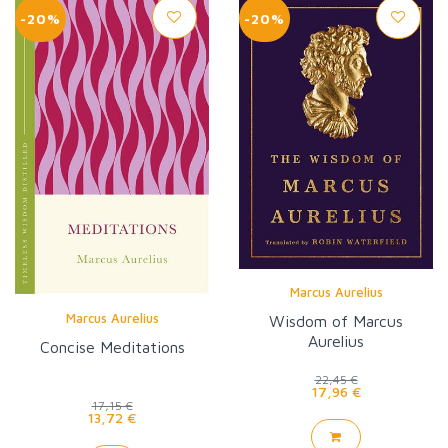
-20%
-20%
Marcus Aurelius
Marcus Aurelius
Wisdom of Marcus
Aurelius
Concise Meditations
22,45 €
17,96 €
17,15 €
13,72 €