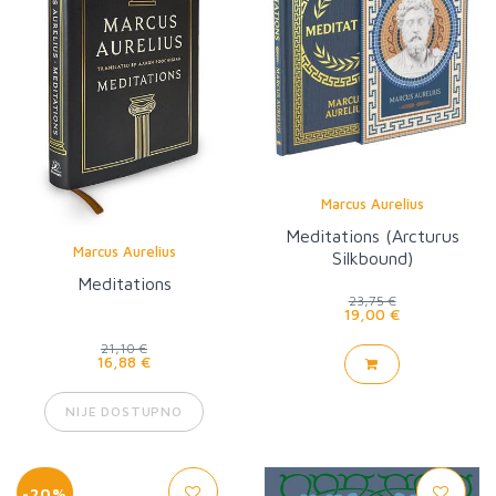
Marcus Aurelius
Meditations (Arcturus
Marcus Aurelius
Silkbound)
Meditations
23,75 €
19,00 €
21,10 €
16,88 €
NIJE DOSTUPNO
-20%