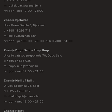
t:
+385 31 322 938
m:
osijek.gacka@znanje.hr
rv: pon - ned* 9:00 - 21:00
Znanje Bjelovar
Ulica Frana Supila 3, Bjelovar
t:
+385 43 295 718
m:
bjelovar@znanje.hr
rv: pon - pet 08:00 - 20:00 ; sub 08:00 - 14:00
Znanje Dugo Selo – Stop Shop
Ulica Hrvatskog preporoda 70, Dugo Selo
t:
+385 1 4838 025
m:
dugo.selo@znanje.hr
rv: pon - ned* 9:00 – 21:00
Znanje Mall of Split
Ul. Josipa Jovića 93, Split
t:
+385 21 280 017
m:
mallofsplit@znanje.hr
rv: pon - ned* 9:00 – 21:00
Znanje Point