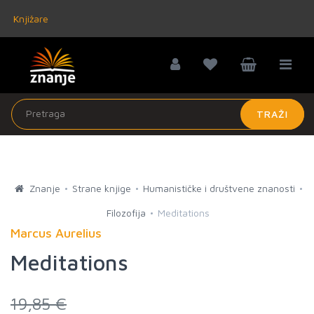
Knjižare
TRAŽI
Znanje
Strane knjige
Humanističke i društvene znanosti
Filozofija
Meditations
Marcus Aurelius
Meditations
19,85 €