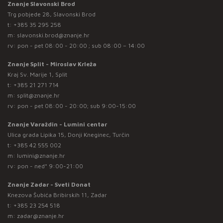
Znanje Slavonski Brod
Trg pobjede 28, Slavonski Brod
t:
+385 35 295 258
m:
slavonski.brod@znanje.hr
rv: pon - pet 08:00 - 20:00 ; sub 08:00 – 14:00
Znanje Split - Miroslav Krleža
Kraj Sv. Marije 1, Split
t:
+385 21 271 714
m:
split@znanje.hr
rv: pon - pet 08:00 - 20:00; sub 9:00-15:00
Znanje Varaždin - Lumini centar
Ulica grada Lipika 15, Donji Kneginec, Turčin
t:
+385 42 555 002
m:
lumini@znanje.hr
rv: pon - ned* 9:00-21:00
Znanje Zadar - Sveti Donat
Knezova Šubića Bribirskih 11, Zadar
t:
+385 23 254 518
m:
zadar@znanje.hr