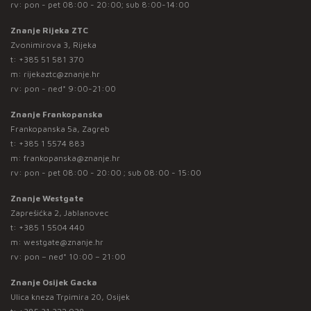
rv: pon - pet 08:00 - 20:00; sub 8:00-14:00
Znanje Rijeka ZTC
Zvonimirova 3, Rijeka
t:
+385 51 581 370
m:
rijekaztc@znanje.hr
rv: pon - ned* 9:00-21:00
Znanje Frankopanska
Frankopanska 5a, Zagreb
t:
+385 1 5574 883
m:
frankopanska@znanje.hr
rv: pon - pet 08:00 - 20:00 ; sub 08:00 - 15:00
Znanje Westgate
Zaprešićka 2, Jablanovec
t:
+385 1 5504 440
m:
westgate@znanje.hr
rv: pon – ned* 10:00 – 21:00
Znanje Osijek Gacka
Ulica kneza Trpimira 20, Osijek