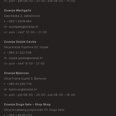
rv: pon - pet 08:00 - 20:00 ; sub 08:00 - 15:00
Znanje Westgate
Zaprešićka 2, Jablanovec
t:
+385 1 5504 440
m:
westgate@znanje.hr
rv: pon – ned* 10:00 – 21:00
Znanje Osijek Gacka
Ulica kneza Trpimira 20, Osijek
t:
+385 31 322 938
m:
osijek.gacka@znanje.hr
rv: pon - ned* 9:00 - 21:00
Znanje Bjelovar
Ulica Frana Supila 3, Bjelovar
t:
+385 43 295 718
m:
bjelovar@znanje.hr
rv: pon - pet 08:00 - 20:00 ; sub 08:00 - 14:00
Znanje Dugo Selo – Stop Shop
Ulica Hrvatskog preporoda 70, Dugo Selo
t:
+385 1 4838 025