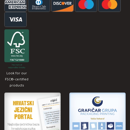
Look for our
FSC®-certified
products