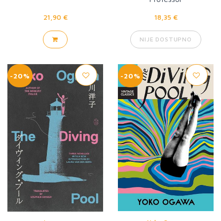
21,90 €
18,35 €
NIJE DOSTUPNO
-20%
-20%