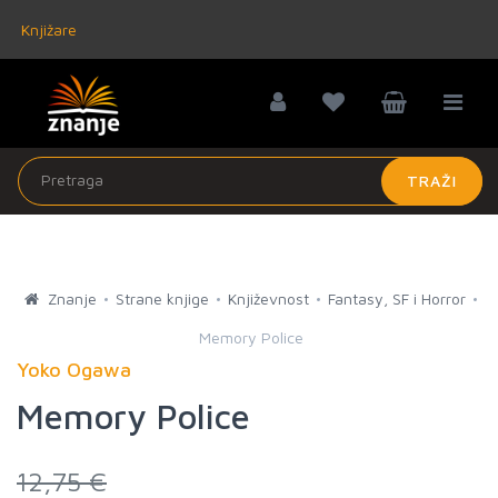
Knjižare
TRAŽI
Znanje
Strane knjige
Književnost
Fantasy, SF i Horror
Memory Police
Yoko Ogawa
Memory Police
12,75 €