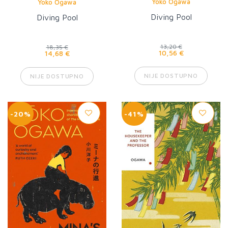
Yoko Ogawa
Yoko Ogawa
Diving Pool
Diving Pool
13,20 €
18,35 €
10,56 €
14,68 €
NIJE DOSTUPNO
NIJE DOSTUPNO
-20%
-41%