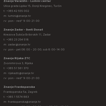
Znanje Varaždin - Lumini centar
Ulica grada Lipika 15, Donji Kneginec, Turčin
t:
+385 42 555 002
m:
lumini@znanje.hr
rv: pon - ned* 9:00-21:00
Znanje Zadar - Sveti Donat
Knezova Šubića Bribirskih 11, Zadar
t:
+385 23 254 518
m:
zadar@znanje.hr
rv: pon - pet 08:00 - 20:00; sub 8:00-14:00
Znanje Rijeka ZTC
Zvonimirova 3, Rijeka
t:
+385 51 581 370
m:
rijekaztc@znanje.hr
rv: pon - ned* 9:00-21:00
Znanje Frankopanska
Frankopanska 5a, Zagreb
t:
+385 1 5574 883
m:
frankopanska@znanje.hr