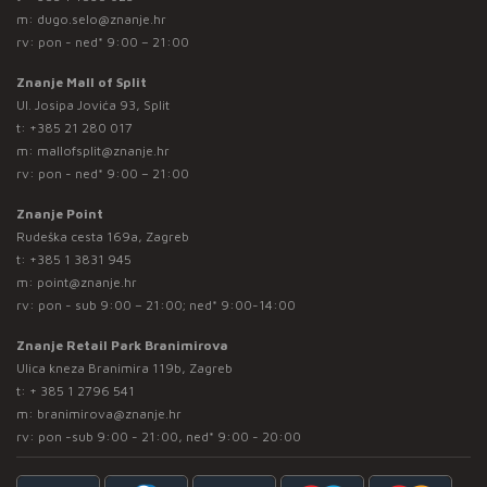
m:
dugo.selo@znanje.hr
rv: pon - ned* 9:00 – 21:00
Znanje Mall of Split
Ul. Josipa Jovića 93, Split
t:
+385 21 280 017
m:
mallofsplit@znanje.hr
rv: pon - ned* 9:00 – 21:00
Znanje Point
Rudeška cesta 169a, Zagreb
t:
+385 1 3831 945
m:
point@znanje.hr
rv: pon - sub 9:00 – 21:00; ned* 9:00-14:00
Znanje Retail Park Branimirova
Ulica kneza Branimira 119b, Zagreb
t:
+ 385 1 2796 541
m:
branimirova@znanje.hr
rv: pon -sub 9:00 - 21:00, ned* 9:00 - 20:00