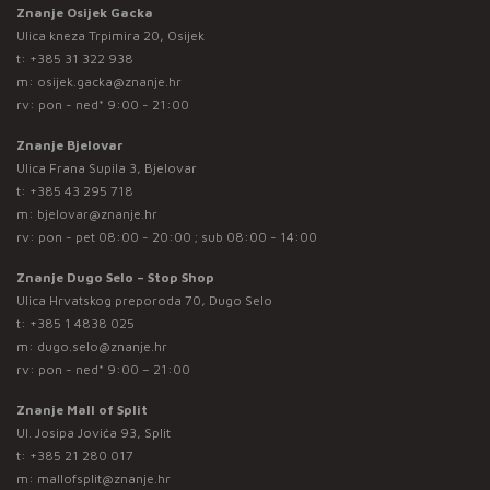
Znanje Osijek Gacka
Ulica kneza Trpimira 20, Osijek
t:
+385 31 322 938
m:
osijek.gacka@znanje.hr
rv: pon - ned* 9:00 - 21:00
Znanje Bjelovar
Ulica Frana Supila 3, Bjelovar
t:
+385 43 295 718
m:
bjelovar@znanje.hr
rv: pon - pet 08:00 - 20:00 ; sub 08:00 - 14:00
Znanje Dugo Selo – Stop Shop
Ulica Hrvatskog preporoda 70, Dugo Selo
t:
+385 1 4838 025
m:
dugo.selo@znanje.hr
rv: pon - ned* 9:00 – 21:00
Znanje Mall of Split
Ul. Josipa Jovića 93, Split
t:
+385 21 280 017
m:
mallofsplit@znanje.hr