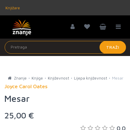
Knjižare
TRAŽI
Znanje
Knjige
Književnost
Lijepa književnost
Mesar
Joyce Carol Oates
Mesar
25,00 €
0.0