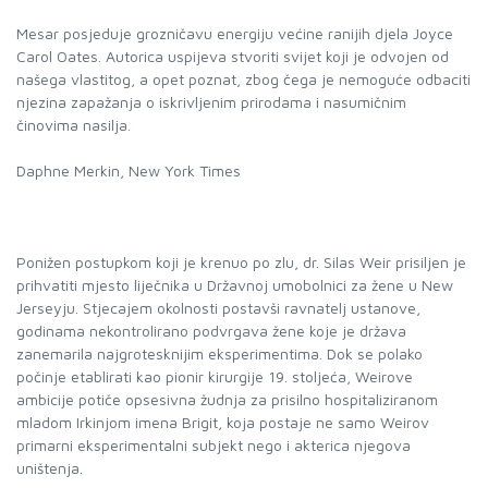
Mesar posjeduje grozničavu energiju većine ranijih djela Joyce
Carol Oates. Autorica uspijeva stvoriti svijet koji je odvojen od
našega vlastitog, a opet poznat, zbog čega je nemoguće odbaciti
njezina zapažanja o iskrivljenim prirodama i nasumičnim
činovima nasilja.
Daphne Merkin, New York Times
Ponižen postupkom koji je krenuo po zlu, dr. Silas Weir prisiljen je
prihvatiti mjesto liječnika u Državnoj umobolnici za žene u New
Jerseyju. Stjecajem okolnosti postavši ravnatelj ustanove,
godinama nekontrolirano podvrgava žene koje je država
zanemarila najgrotesknijim eksperimentima. Dok se polako
počinje etablirati kao pionir kirurgije 19. stoljeća, Weirove
ambicije potiče opsesivna žudnja za prisilno hospitaliziranom
mladom Irkinjom imena Brigit, koja postaje ne samo Weirov
primarni eksperimentalni subjekt nego i akterica njegova
uništenja.