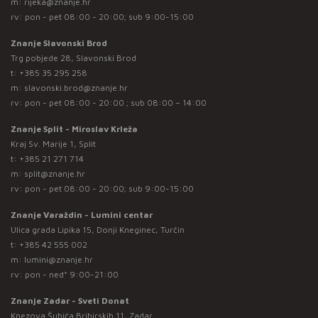
m:
rijeka@znanje.hr
rv: pon - pet 08:00 - 20:00; sub 9:00-15:00
Znanje Slavonski Brod
Trg pobjede 28, Slavonski Brod
t:
+385 35 295 258
m:
slavonski.brod@znanje.hr
rv: pon - pet 08:00 - 20:00 ; sub 08:00 – 14:00
Znanje Split - Miroslav Krleža
Kraj Sv. Marije 1, Split
t:
+385 21 271 714
m:
split@znanje.hr
rv: pon - pet 08:00 - 20:00; sub 9:00-15:00
Znanje Varaždin - Lumini centar
Ulica grada Lipika 15, Donji Kneginec, Turčin
t:
+385 42 555 002
m:
lumini@znanje.hr
rv: pon - ned* 9:00-21:00
Znanje Zadar - Sveti Donat
Knezova Šubića Bribirskih 11, Zadar