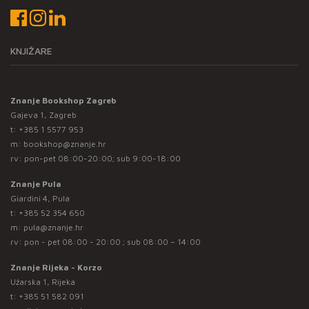
KNJIŽARE
Znanje Bookshop Zagreb
Gajeva 1, Zagreb
t:
+385 1 5577 953
m:
bookshop@znanje.hr
rv: pon-pet 08:00-20:00; sub 9:00-18:00
Znanje Pula
Giardini 4, Pula
t:
+385 52 354 650
m:
pula@znanje.hr
rv: pon - pet 08:00 - 20:00 ; sub 08:00 – 14:00
Znanje Rijeka - Korzo
Užarska 1, Rijeka
t:
+385 51 582 091