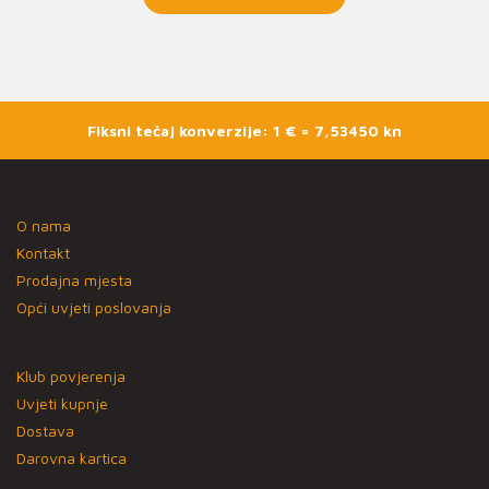
Fiksni tečaj konverzije: 1 € = 7,53450 kn
O nama
Kontakt
Prodajna mjesta
Opći uvjeti poslovanja
Klub povjerenja
Uvjeti kupnje
Dostava
Darovna kartica