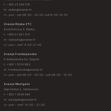
t:
+385 23 254 518
m:
zadar@znanje.hr
rv: pon - pet 08:00 - 20:00; sub 8:00-14:00
Znanje Rijeka ZTC
Zvonimirova 3, Rijeka
t:
+385 51 581 370
m:
rijekaztc@znanje.hr
rv: pon - ned* 9:00-21:00
Znanje Frankopanska
Frankopanska 5a, Zagreb
t:
+385 1 5574 883
m:
frankopanska@znanje.hr
rv: pon - pet 08:00 - 20:00 ; sub 08:00 - 15:00
Znanje Westgate
Zaprešićka 2, Jablanovec
t:
+385 1 5504 440
m:
westgate@znanje.hr
rv: pon – ned* 10:00 – 21:00