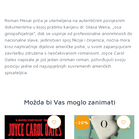
Roman Mesar priča je utemeljena na autentičnim povijesnim
dokumentima u kojoj pratimo karijeru dr. Silasa Weira, „oca
ginopsihijatrije“, dok se uspinje od profesionalne anonimnosti do
nacionalne slave, jedinstven spoj fikcije i činjenica, noćna mora
kroz najmračnije dijelove američke psihe, u svom zapanjujućem
završetku združena s neočekivanom romansom. Joyce Carol
Oates napisala je još jedan izniman roman, potvrđujući svoju
poziciju jedne od najuspješnijih suvremenih američkih
spisateljica.
Možda bi Vas moglo zanimati
-20%