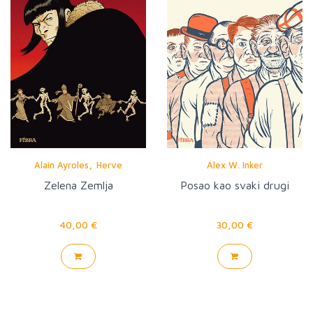
,
Alain Ayroles
Herve
Alex W. Inker
Tanquerelle
Zelena Zemlja
Posao kao svaki drugi
40,00 €
30,00 €