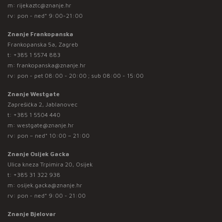
m:
rijekaztc@znanje.hr
rv: pon - ned* 9:00-21:00
Znanje Frankopanska
Frankopanska 5a, Zagreb
t:
+385 1 5574 883
m:
frankopanska@znanje.hr
rv: pon - pet 08:00 - 20:00 ; sub 08:00 - 15:00
Znanje Westgate
Zaprešićka 2, Jablanovec
t:
+385 1 5504 440
m:
westgate@znanje.hr
rv: pon – ned* 10:00 – 21:00
Znanje Osijek Gacka
Ulica kneza Trpimira 20, Osijek
t:
+385 31 322 938
m:
osijek.gacka@znanje.hr
rv: pon - ned* 9:00 - 21:00
Znanje Bjelovar