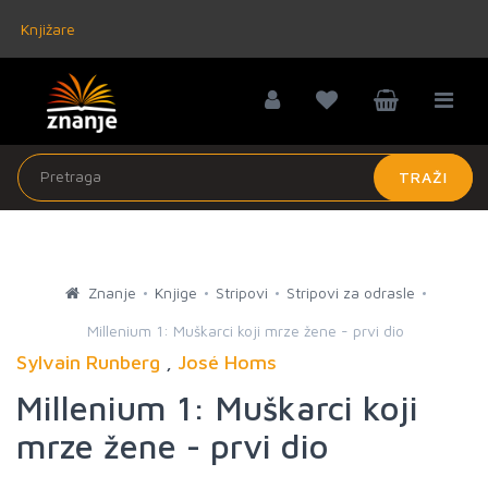
Knjižare
TRAŽI
Znanje
Knjige
Stripovi
Stripovi za odrasle
Millenium 1: Muškarci koji mrze žene - prvi dio
Sylvain Runberg
,
José Homs
Millenium 1: Muškarci koji
mrze žene - prvi dio