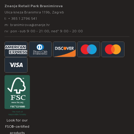
Znanje Retail Park Branimirova
Ulica kneza Branimira 119b, Zagreb
t:
+ 385 1 2796 541
m:
branimirova@znanje.hr
rv: pon -sub 9:00 - 21:00, ned* 9:00 - 20:00
Look for our
FSC®-certified
products