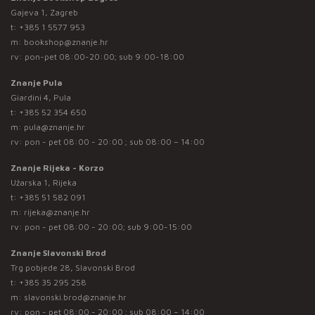
Gajeva 1, Zagreb
t:
+385 1 5577 953
m:
bookshop@znanje.hr
rv: pon-pet 08:00-20:00; sub 9:00-18:00
Znanje Pula
Giardini 4, Pula
t:
+385 52 354 650
m:
pula@znanje.hr
rv: pon - pet 08:00 - 20:00 ; sub 08:00 – 14:00
Znanje Rijeka - Korzo
Užarska 1, Rijeka
t:
+385 51 582 091
m:
rijeka@znanje.hr
rv: pon - pet 08:00 - 20:00; sub 9:00-15:00
Znanje Slavonski Brod
Trg pobjede 28, Slavonski Brod
t:
+385 35 295 258
m:
slavonski.brod@znanje.hr
rv: pon - pet 08:00 - 20:00 ; sub 08:00 – 14:00