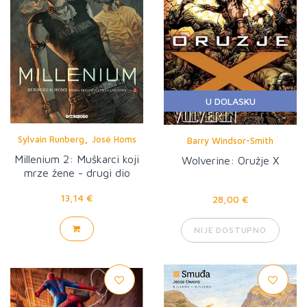
U DOLASKU
,
Sylvain Runberg
José Homs
Barry Windsor-Smith
Millenium 2: Muškarci koji
Wolverine: Oružje X
mrze žene - drugi dio
13,14 €
28,00 €
NIJE DOSTUPNO