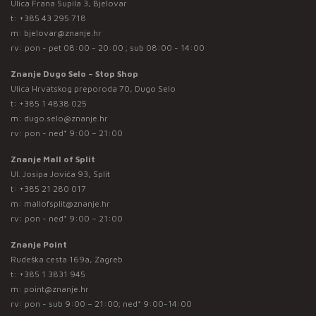
Ulica Frana Supila 3, Bjelovar
t:
+385 43 295 718
m:
bjelovar@znanje.hr
rv: pon - pet 08:00 - 20:00 ; sub 08:00 - 14:00
Znanje Dugo Selo – Stop Shop
Ulica Hrvatskog preporoda 70, Dugo Selo
t:
+385 1 4838 025
m:
dugo.selo@znanje.hr
rv: pon - ned* 9:00 – 21:00
Znanje Mall of Split
Ul. Josipa Jovića 93, Split
t:
+385 21 280 017
m:
mallofsplit@znanje.hr
rv: pon - ned* 9:00 – 21:00
Znanje Point
Rudeška cesta 169a, Zagreb
t:
+385 1 3831 945
m:
point@znanje.hr
rv: pon - sub 9:00 – 21:00; ned* 9:00-14:00