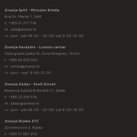
Znanje Split - Miroslav Krleža
Kraj Sv. Marije 1, Split
t:
+385 21 271 714
m:
split@znanje.hr
rv: pon - pet 08:00 - 20:00; sub 9:00-15:00
Znanje Varaždin - Lumini centar
Ulica grada Lipika 15, Donji Kneginec, Turčin
t:
+385 42 555 002
m:
lumini@znanje.hr
rv: pon - ned* 9:00-21:00
Znanje Zadar - Sveti Donat
Knezova Šubića Bribirskih 11, Zadar
t:
+385 23 254 518
m:
zadar@znanje.hr
rv: pon - pet 08:00 - 20:00; sub 8:00-14:00
Znanje Rijeka ZTC
Zvonimirova 3, Rijeka
t:
+385 51 581 370