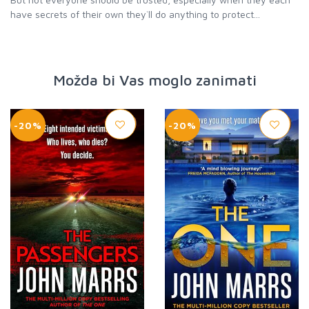
have secrets of their own they`ll do anything to protect...
Možda bi Vas moglo zanimati
-20%
-20%