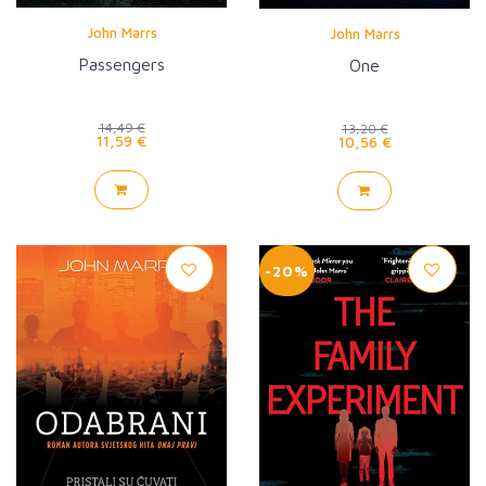
John Marrs
John Marrs
Passengers
One
14,49 €
13,20 €
11,59 €
10,56 €
-20%