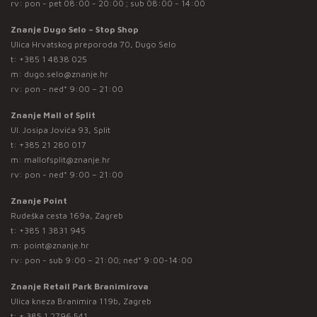
rv: pon - pet 08:00 - 20:00 ; sub 08:00 - 14:00
Znanje Dugo Selo – Stop Shop
Ulica Hrvatskog preporoda 70, Dugo Selo
t:
+385 1 4838 025
m:
dugo.selo@znanje.hr
rv: pon - ned* 9:00 – 21:00
Znanje Mall of Split
Ul. Josipa Jovića 93, Split
t:
+385 21 280 017
m:
mallofsplit@znanje.hr
rv: pon - ned* 9:00 – 21:00
Znanje Point
Rudeška cesta 169a, Zagreb
t:
+385 1 3831 945
m:
point@znanje.hr
rv: pon - sub 9:00 – 21:00; ned* 9:00-14:00
Znanje Retail Park Branimirova
Ulica kneza Branimira 119b, Zagreb
t:
+ 385 1 2796 541