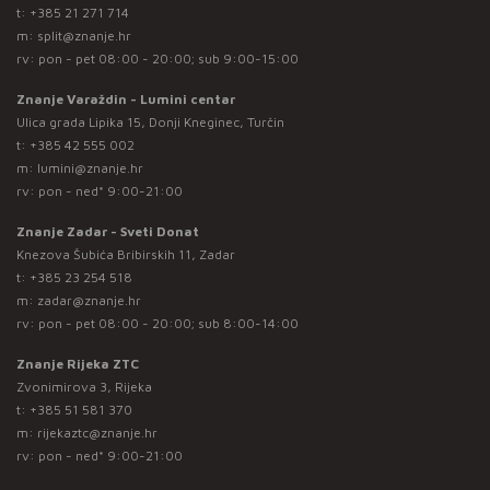
t:
+385 21 271 714
m:
split@znanje.hr
rv: pon - pet 08:00 - 20:00; sub 9:00-15:00
Znanje Varaždin - Lumini centar
Ulica grada Lipika 15, Donji Kneginec, Turčin
t:
+385 42 555 002
m:
lumini@znanje.hr
rv: pon - ned* 9:00-21:00
Znanje Zadar - Sveti Donat
Knezova Šubića Bribirskih 11, Zadar
t:
+385 23 254 518
m:
zadar@znanje.hr
rv: pon - pet 08:00 - 20:00; sub 8:00-14:00
Znanje Rijeka ZTC
Zvonimirova 3, Rijeka
t:
+385 51 581 370
m:
rijekaztc@znanje.hr
rv: pon - ned* 9:00-21:00