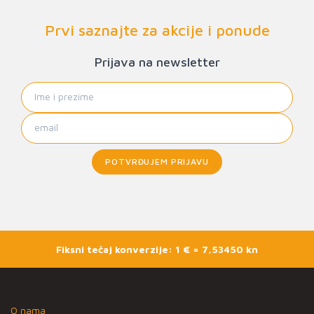
Prvi saznajte za akcije i ponude
Prijava na newsletter
POTVRĐUJEM PRIJAVU
Fiksni tečaj konverzije: 1 € = 7,53450 kn
O nama