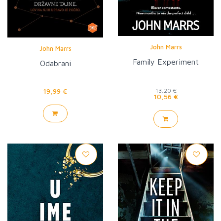
John Marrs
John Marrs
Family Experiment
Odabrani
19,99 €
13,20 €
10,56 €