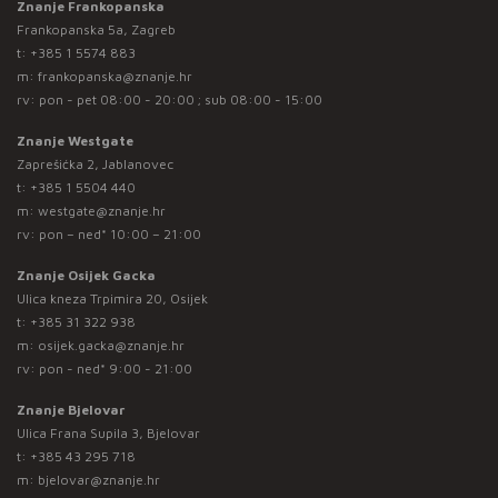
Znanje Frankopanska
Frankopanska 5a, Zagreb
t:
+385 1 5574 883
m:
frankopanska@znanje.hr
rv: pon - pet 08:00 - 20:00 ; sub 08:00 - 15:00
Znanje Westgate
Zaprešićka 2, Jablanovec
t:
+385 1 5504 440
m:
westgate@znanje.hr
rv: pon – ned* 10:00 – 21:00
Znanje Osijek Gacka
Ulica kneza Trpimira 20, Osijek
t:
+385 31 322 938
m:
osijek.gacka@znanje.hr
rv: pon - ned* 9:00 - 21:00
Znanje Bjelovar
Ulica Frana Supila 3, Bjelovar
t:
+385 43 295 718
m:
bjelovar@znanje.hr