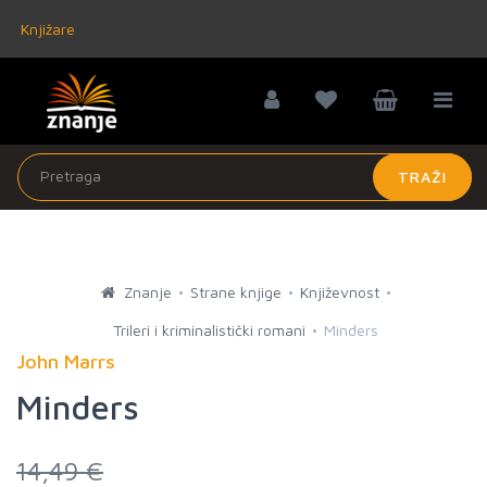
Knjižare
TRAŽI
Znanje
Strane knjige
Književnost
Trileri i kriminalistički romani
Minders
John Marrs
Minders
14,49 €