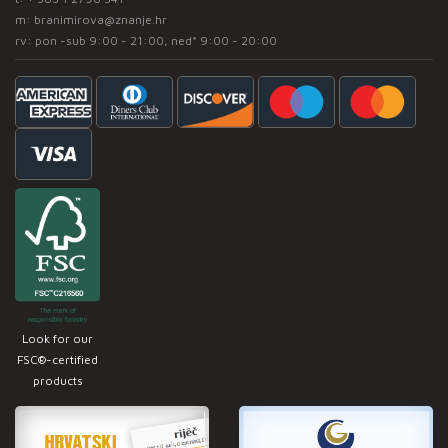
m:
branimirova@znanje.hr
rv: pon -sub 9:00 - 21:00, ned* 9:00 - 20:00
Look for our
FSC®-certified
products