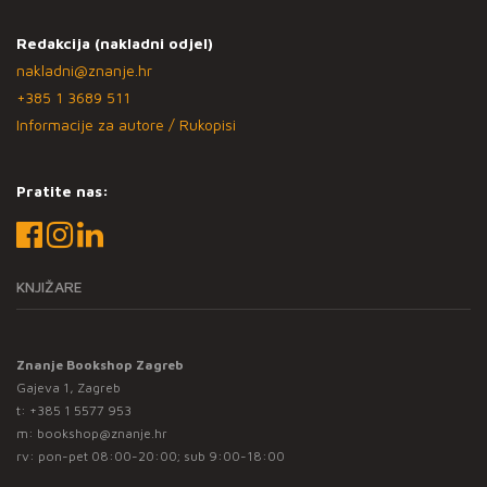
Redakcija (nakladni odjel)
nakladni@znanje.hr
+385 1 3689 511
Informacije za autore / Rukopisi
Pratite nas:
KNJIŽARE
Znanje Bookshop Zagreb
Gajeva 1, Zagreb
t:
+385 1 5577 953
m:
bookshop@znanje.hr
rv: pon-pet 08:00-20:00; sub 9:00-18:00