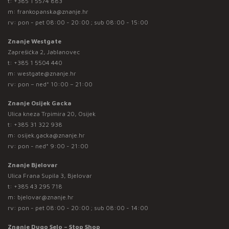
t:
+385 1 5574 883
m:
frankopanska@znanje.hr
rv: pon - pet 08:00 - 20:00 ; sub 08:00 - 15:00
Znanje Westgate
Zaprešićka 2, Jablanovec
t:
+385 1 5504 440
m:
westgate@znanje.hr
rv: pon – ned* 10:00 – 21:00
Znanje Osijek Gacka
Ulica kneza Trpimira 20, Osijek
t:
+385 31 322 938
m:
osijek.gacka@znanje.hr
rv: pon - ned* 9:00 - 21:00
Znanje Bjelovar
Ulica Frana Supila 3, Bjelovar
t:
+385 43 295 718
m:
bjelovar@znanje.hr
rv: pon - pet 08:00 - 20:00 ; sub 08:00 - 14:00
Znanje Dugo Selo – Stop Shop