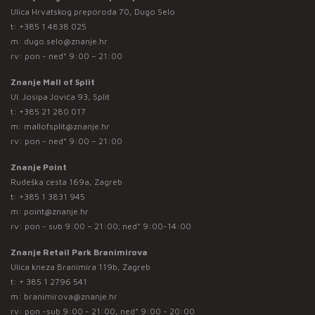
Ulica Hrvatskog preporoda 70, Dugo Selo
t:
+385 1 4838 025
m:
dugo.selo@znanje.hr
rv: pon - ned* 9:00 – 21:00
Znanje Mall of Split
Ul. Josipa Jovića 93, Split
t:
+385 21 280 017
m:
mallofsplit@znanje.hr
rv: pon - ned* 9:00 – 21:00
Znanje Point
Rudeška cesta 169a, Zagreb
t:
+385 1 3831 945
m:
point@znanje.hr
rv: pon - sub 9:00 – 21:00; ned* 9:00-14:00
Znanje Retail Park Branimirova
Ulica kneza Branimira 119b, Zagreb
t:
+ 385 1 2796 541
m:
branimirova@znanje.hr
rv: pon -sub 9:00 - 21:00, ned* 9:00 - 20:00