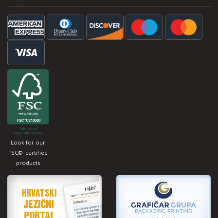
Look for our
FSC®-certified
products