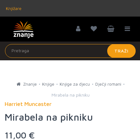
Knjižare
TRAŽI
Znanje
Knjige
Knjige za djecu
Dječji romani
Mirabela na pikniku
Harriet Muncaster
Mirabela na pikniku
11,00 €