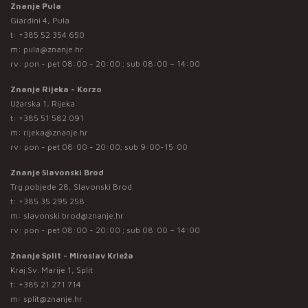
Znanje Pula
Giardini 4, Pula
t:
+385 52 354 650
m:
pula@znanje.hr
rv: pon - pet 08:00 - 20:00 ; sub 08:00 – 14:00
Znanje Rijeka - Korzo
Užarska 1, Rijeka
t:
+385 51 582 091
m:
rijeka@znanje.hr
rv: pon - pet 08:00 - 20:00; sub 9:00-15:00
Znanje Slavonski Brod
Trg pobjede 28, Slavonski Brod
t:
+385 35 295 258
m:
slavonski.brod@znanje.hr
rv: pon - pet 08:00 - 20:00 ; sub 08:00 – 14:00
Znanje Split - Miroslav Krleža
Kraj Sv. Marije 1, Split
t:
+385 21 271 714
m:
split@znanje.hr