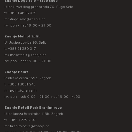
Znanje Dugo Selo – Stop Shop
Ulica Hrvatskog preporoda 70, Dugo Selo
t:
+385 1 4838 025
m:
dugo.selo@znanje.hr
rv: pon - ned* 9:00 – 21:00
Znanje Mall of Split
Ul. Josipa Jovića 93, Split
t:
+385 21 280 017
m:
mallofsplit@znanje.hr
rv: pon - ned* 9:00 – 21:00
Znanje Point
Rudeška cesta 169a, Zagreb
t:
+385 1 3831 945
m:
point@znanje.hr
rv: pon - sub 9:00 – 21:00; ned* 9:00-14:00
Znanje Retail Park Branimirova
Ulica kneza Branimira 119b, Zagreb
t:
+ 385 1 2796 541
m:
branimirova@znanje.hr