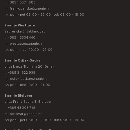
t:
+385 1 5574 883
m:
frankopanska@znanje.hr
rv: pon - pet 08:00 - 20:00 ; sub 08:00 - 15:00
Znanje Westgate
Zaprešićka 2, Jablanovec
t:
+385 1 5504 440
m:
westgate@znanje.hr
rv: pon – ned* 10:00 – 21:00
Znanje Osijek Gacka
Ulica kneza Trpimira 20, Osijek
t:
+385 31 322 938
m:
osijek.gacka@znanje.hr
rv: pon - ned* 9:00 - 21:00
Znanje Bjelovar
Ulica Frana Supila 3, Bjelovar
t:
+385 43 295 718
m:
bjelovar@znanje.hr
rv: pon - pet 08:00 - 20:00 ; sub 08:00 - 14:00