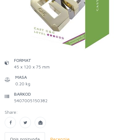
FORMAT
45 x 120 x 75 mm
MASA
0.20 kg
BARKOD
5407005150382
Share:
Opis proizvoda
Recenzije