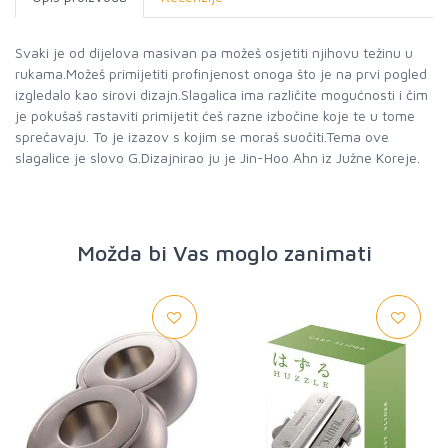
Svaki je od dijelova masivan pa možeš osjetiti njihovu težinu u
rukama.Možeš primijetiti profinjenost onoga što je na prvi pogled
izgledalo kao sirovi dizajn.Slagalica ima različite mogućnosti i čim
je pokušaš rastaviti primijetit ćeš razne izbočine koje te u tome
sprečavaju. To je izazov s kojim se moraš suočiti.Tema ove
slagalice je slovo G.Dizajnirao ju je Jin-Hoo Ahn iz Južne Koreje.
Možda bi Vas moglo zanimati