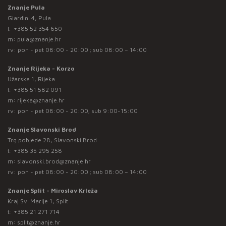
Znanje Pula
Giardini 4, Pula
t:
+385 52 354 650
m:
pula@znanje.hr
rv: pon - pet 08:00 - 20:00 ; sub 08:00 – 14:00
Znanje Rijeka - Korzo
Užarska 1, Rijeka
t:
+385 51 582 091
m:
rijeka@znanje.hr
rv: pon - pet 08:00 - 20:00; sub 9:00-15:00
Znanje Slavonski Brod
Trg pobjede 28, Slavonski Brod
t:
+385 35 295 258
m:
slavonski.brod@znanje.hr
rv: pon - pet 08:00 - 20:00 ; sub 08:00 – 14:00
Znanje Split - Miroslav Krleža
Kraj Sv. Marije 1, Split
t:
+385 21 271 714
m:
split@znanje.hr