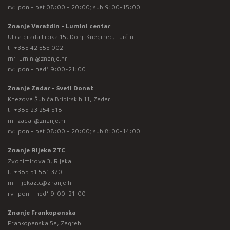
rv: pon - pet 08:00 - 20:00; sub 9:00-15:00
Znanje Varaždin - Lumini centar
Ulica grada Lipika 15, Donji Kneginec, Turčin
t:
+385 42 555 002
m:
lumini@znanje.hr
rv: pon - ned* 9:00-21:00
Znanje Zadar - Sveti Donat
Knezova Šubića Bribirskih 11, Zadar
t:
+385 23 254 518
m:
zadar@znanje.hr
rv: pon - pet 08:00 - 20:00; sub 8:00-14:00
Znanje Rijeka ZTC
Zvonimirova 3, Rijeka
t:
+385 51 581 370
m:
rijekaztc@znanje.hr
rv: pon - ned* 9:00-21:00
Znanje Frankopanska
Frankopanska 5a, Zagreb