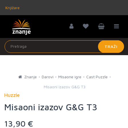
Knjižare
TRAŽI
Znanje
Darovi
Misaone igre
Cast Puzzle
Misaoni izazov G&G T3
Huzzle
Misaoni izazov G&G T3
13,90 €