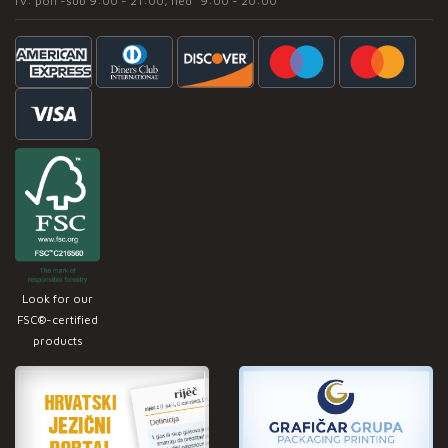
rv: pon -sub 9:00 - 21:00, ned* 9:00 - 20:00
Look for our
FSC®-certified
products