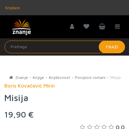
Knjižare
TRAŽI
Znanje
Knjige
Književnost
Povijesni romani
Misija
Boris Kovačević Mirin
Misija
19,90 €
0.0