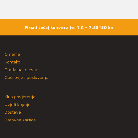
Fiksni tečaj konverzije: 1 € = 7,53450 kn
O nama
Kontakt
Prodajna mjesta
Opći uvjeti poslovanja
Klub povjerenja
Uvjeti kupnje
Dostava
Darovna kartica