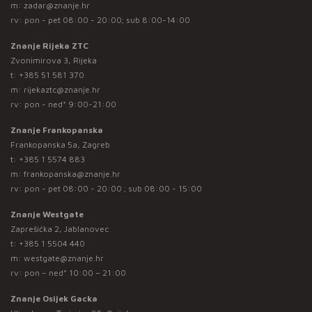
m:
zadar@znanje.hr
rv: pon - pet 08:00 - 20:00; sub 8:00-14:00
Znanje Rijeka ZTC
Zvonimirova 3, Rijeka
t:
+385 51 581 370
m:
rijekaztc@znanje.hr
rv: pon - ned* 9:00-21:00
Znanje Frankopanska
Frankopanska 5a, Zagreb
t:
+385 1 5574 883
m:
frankopanska@znanje.hr
rv: pon - pet 08:00 - 20:00 ; sub 08:00 - 15:00
Znanje Westgate
Zaprešićka 2, Jablanovec
t:
+385 1 5504 440
m:
westgate@znanje.hr
rv: pon – ned* 10:00 – 21:00
Znanje Osijek Gacka