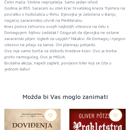
Četiri mača. Stotine neprijatelja. Samo jedan ishod.
Godina je 855. Saraceni su oteli kćer hrvatskog kneza Trpimira na
povratku s hodočašća u Rimu. Djevojka je zatočena u Bariju,
najjačoj saracenskoj utvrdi na Mediteranu.
Knez poziva četvoricu svojih najboljih vitezova na čelu s
Domagojem. Njihov zadatak? Osigurati da djevojka ne ostane
saracenski plijen. Izgledi za uspjeh? Nikakvi. Ali Domagoj i njegovi
vitezovi ne pitaju za šanse. Oni planiraju pobjedu.
Ovo nije samo borba za slobodu kneževe kćeri. Ovo je borba
protiv nemogućeg. Ovo je MISIJA.
Brutalna akcija, napeti zapleti, povijesni triler koji se čita u
jednom dahu!
Možda bi Vas moglo zanimati