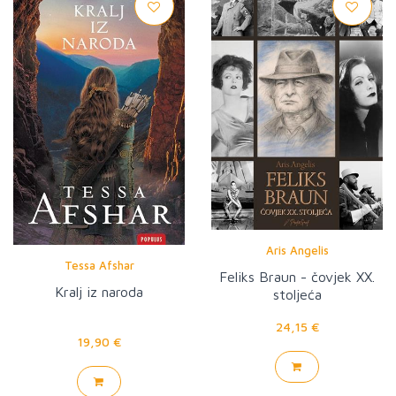
Aris Angelis
Tessa Afshar
Feliks Braun - čovjek XX.
Kralj iz naroda
stoljeća
24,15 €
19,90 €