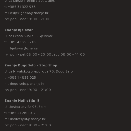
Ulica kneza Trpimira 20, Osijek
t:
+385 31 322 938
m:
osijek.gacka@znanje.hr
rv: pon - ned* 9:00 - 21:00
Znanje Bjelovar
Ulica Frana Supila 3, Bjelovar
t:
+385 43 295 718
m:
bjelovar@znanje.hr
rv: pon - pet 08:00 - 20:00 ; sub 08:00 - 14:00
Znanje Dugo Selo – Stop Shop
Ulica Hrvatskog preporoda 70, Dugo Selo
t:
+385 1 4838 025
m:
dugo.selo@znanje.hr
rv: pon - ned* 9:00 – 21:00
Znanje Mall of Split
Ul. Josipa Jovića 93, Split
t:
+385 21 280 017
m:
mallofsplit@znanje.hr
rv: pon - ned* 9:00 – 21:00