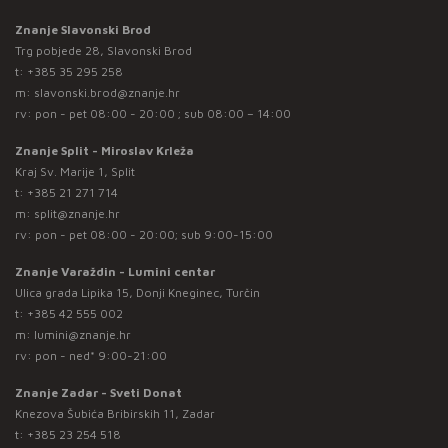
Znanje Slavonski Brod
Trg pobjede 28, Slavonski Brod
t:
+385 35 295 258
m:
slavonski.brod@znanje.hr
rv: pon - pet 08:00 - 20:00 ; sub 08:00 – 14:00
Znanje Split - Miroslav Krleža
Kraj Sv. Marije 1, Split
t:
+385 21 271 714
m:
split@znanje.hr
rv: pon - pet 08:00 - 20:00; sub 9:00-15:00
Znanje Varaždin - Lumini centar
Ulica grada Lipika 15, Donji Kneginec, Turčin
t:
+385 42 555 002
m:
lumini@znanje.hr
rv: pon - ned* 9:00-21:00
Znanje Zadar - Sveti Donat
Knezova Šubića Bribirskih 11, Zadar
t:
+385 23 254 518