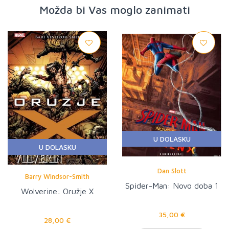
Možda bi Vas moglo zanimati
U DOLASKU
U DOLASKU
Dan Slott
Barry Windsor-Smith
Spider-Man: Novo doba 1
Wolverine: Oružje X
35,00 €
28,00 €