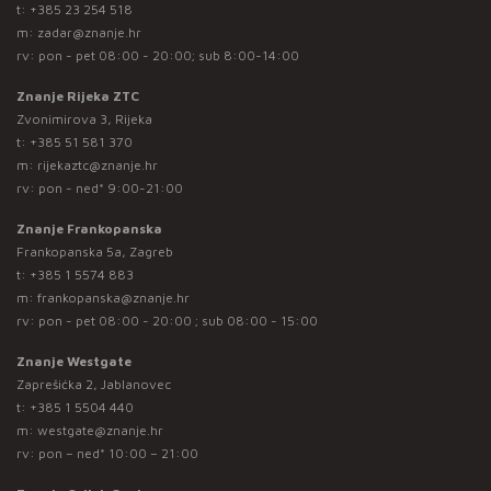
t:
+385 23 254 518
m:
zadar@znanje.hr
rv: pon - pet 08:00 - 20:00; sub 8:00-14:00
Znanje Rijeka ZTC
Zvonimirova 3, Rijeka
t:
+385 51 581 370
m:
rijekaztc@znanje.hr
rv: pon - ned* 9:00-21:00
Znanje Frankopanska
Frankopanska 5a, Zagreb
t:
+385 1 5574 883
m:
frankopanska@znanje.hr
rv: pon - pet 08:00 - 20:00 ; sub 08:00 - 15:00
Znanje Westgate
Zaprešićka 2, Jablanovec
t:
+385 1 5504 440
m:
westgate@znanje.hr
rv: pon – ned* 10:00 – 21:00