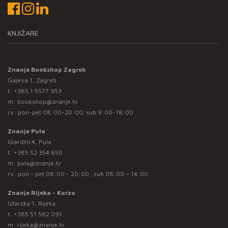
KNJIŽARE
Znanje Bookshop Zagreb
Gajeva 1, Zagreb
t:
+385 1 5577 953
m:
bookshop@znanje.hr
rv: pon-pet 08:00-20:00; sub 9:00-18:00
Znanje Pula
Giardini 4, Pula
t:
+385 52 354 650
m:
pula@znanje.hr
rv: pon - pet 08:00 - 20:00 ; sub 08:00 – 14:00
Znanje Rijeka - Korzo
Užarska 1, Rijeka
t:
+385 51 582 091
m:
rijeka@znanje.hr