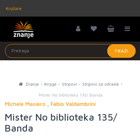
Knjižare
TRAŽI
Znanje
Knjige
Stripovi
Stripovi za odrasle
Mister No biblioteka 135/ Banda
Michele Masiero
,
Fabio Valdambrini
Mister No biblioteka 135/
Banda