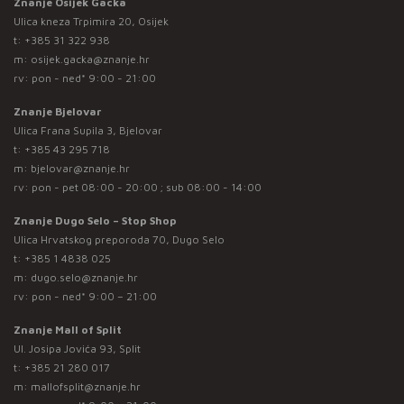
Znanje Osijek Gacka
Ulica kneza Trpimira 20, Osijek
t:
+385 31 322 938
m:
osijek.gacka@znanje.hr
rv: pon - ned* 9:00 - 21:00
Znanje Bjelovar
Ulica Frana Supila 3, Bjelovar
t:
+385 43 295 718
m:
bjelovar@znanje.hr
rv: pon - pet 08:00 - 20:00 ; sub 08:00 - 14:00
Znanje Dugo Selo – Stop Shop
Ulica Hrvatskog preporoda 70, Dugo Selo
t:
+385 1 4838 025
m:
dugo.selo@znanje.hr
rv: pon - ned* 9:00 – 21:00
Znanje Mall of Split
Ul. Josipa Jovića 93, Split
t:
+385 21 280 017
m:
mallofsplit@znanje.hr