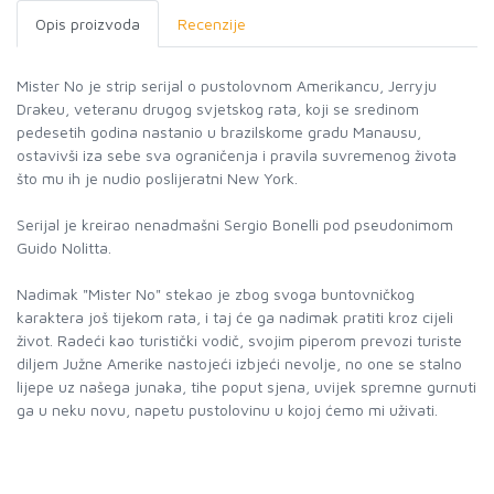
Opis proizvoda
Recenzije
Mister No je strip serijal o pustolovnom Amerikancu, Jerryju
Drakeu, veteranu drugog svjetskog rata, koji se sredinom
pedesetih godina nastanio u brazilskome gradu Manausu,
ostavivši iza sebe sva ograničenja i pravila suvremenog života
što mu ih je nudio poslijeratni New York.
Serijal je kreirao nenadmašni Sergio Bonelli pod pseudonimom
Guido Nolitta.
Nadimak "Mister No" stekao je zbog svoga buntovničkog
karaktera još tijekom rata, i taj će ga nadimak pratiti kroz cijeli
život. Radeći kao turistički vodič, svojim piperom prevozi turiste
diljem Južne Amerike nastojeći izbjeći nevolje, no one se stalno
lijepe uz našega junaka, tihe poput sjena, uvijek spremne gurnuti
ga u neku novu, napetu pustolovinu u kojoj ćemo mi uživati.