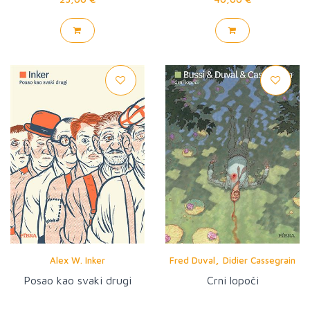
,
Alex W. Inker
Fred Duval
Didier Cassegrain
Posao kao svaki drugi
Crni lopoči