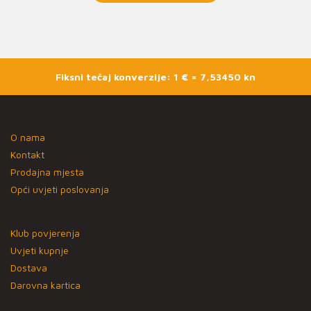
Fiksni tečaj konverzije: 1 € = 7,53450 kn
O nama
Kontakt
Prodajna mjesta
Opći uvjeti poslovanja
Klub povjerenja
Uvjeti kupnje
Dostava
Darovna kartica