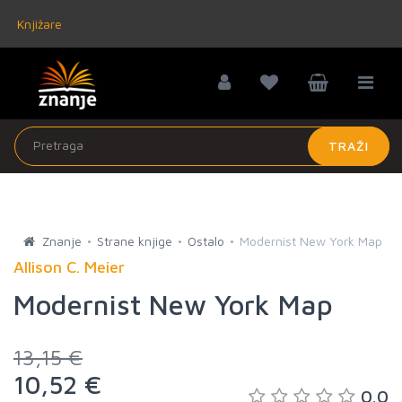
Knjižare
TRAŽI
Znanje
Strane knjige
Ostalo
Modernist New York Map
Allison C. Meier
Modernist New York Map
13,15 €
10,52 €
0.0