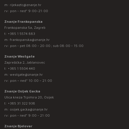
m:
rijekaztc@znanje.hr
rv: pon - ned* 9:00-21:00
Znanje Frankopanska
Frankopanska 5a, Zagreb
t:
+385 1 5574 883
m:
frankopanska@znanje.hr
rv: pon - pet 08:00 - 20:00 ; sub 08:00 - 15:00
Znanje Westgate
Zaprešićka 2, Jablanovec
t:
+385 1 5504 440
m:
westgate@znanje.hr
rv: pon – ned* 10:00 – 21:00
Znanje Osijek Gacka
Ulica kneza Trpimira 20, Osijek
t:
+385 31 322 938
m:
osijek.gacka@znanje.hr
rv: pon - ned* 9:00 - 21:00
Znanje Bjelovar