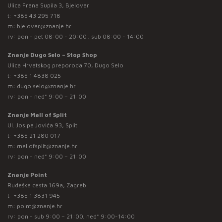
Ulica Frana Supila 3, Bjelovar
t:
+385 43 295 718
m:
bjelovar@znanje.hr
rv: pon - pet 08:00 - 20:00 ; sub 08:00 - 14:00
Znanje Dugo Selo – Stop Shop
Ulica Hrvatskog preporoda 70, Dugo Selo
t:
+385 1 4838 025
m:
dugo.selo@znanje.hr
rv: pon - ned* 9:00 – 21:00
Znanje Mall of Split
Ul. Josipa Jovića 93, Split
t:
+385 21 280 017
m:
mallofsplit@znanje.hr
rv: pon - ned* 9:00 – 21:00
Znanje Point
Rudeška cesta 169a, Zagreb
t:
+385 1 3831 945
m:
point@znanje.hr
rv: pon - sub 9:00 – 21:00; ned* 9:00-14:00