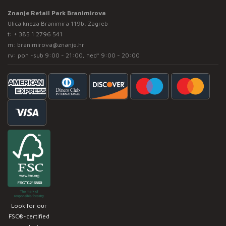
Znanje Retail Park Branimirova
Ulica kneza Branimira 119b, Zagreb
t:
+ 385 1 2796 541
m:
branimirova@znanje.hr
rv: pon -sub 9:00 - 21:00, ned* 9:00 - 20:00
Look for our
FSC®-certified