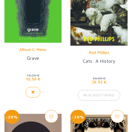
Allison C. Meier
Rod Phillips
Grave
Cats: A History
13,20 €
10,56 €
33,65 €
26,92 €
NIJE DOSTUPNO
-20%
-20%