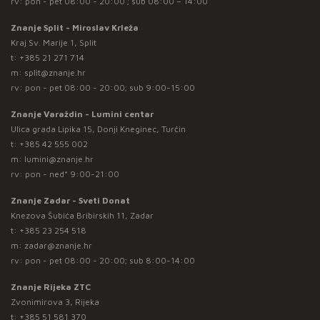
rv: pon - pet 08:00 - 20:00 ; sub 08:00 – 14:00
Znanje Split - Miroslav Krleža
Kraj Sv. Marije 1, Split
t:
+385 21 271 714
m:
split@znanje.hr
rv: pon - pet 08:00 - 20:00; sub 9:00-15:00
Znanje Varaždin - Lumini centar
Ulica grada Lipika 15, Donji Kneginec, Turčin
t:
+385 42 555 002
m:
lumini@znanje.hr
rv: pon - ned* 9:00-21:00
Znanje Zadar - Sveti Donat
Knezova Šubića Bribirskih 11, Zadar
t:
+385 23 254 518
m:
zadar@znanje.hr
rv: pon - pet 08:00 - 20:00; sub 8:00-14:00
Znanje Rijeka ZTC
Zvonimirova 3, Rijeka
t:
+385 51 581 370