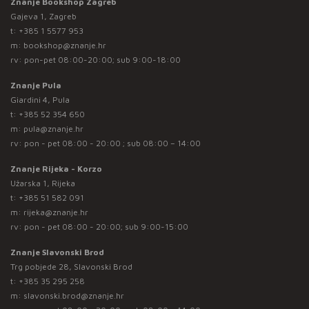
Znanje Bookshop Zagreb
Gajeva 1, Zagreb
t:
+385 1 5577 953
m:
bookshop@znanje.hr
rv: pon-pet 08:00-20:00; sub 9:00-18:00
Znanje Pula
Giardini 4, Pula
t:
+385 52 354 650
m:
pula@znanje.hr
rv: pon - pet 08:00 - 20:00 ; sub 08:00 – 14:00
Znanje Rijeka - Korzo
Užarska 1, Rijeka
t:
+385 51 582 091
m:
rijeka@znanje.hr
rv: pon - pet 08:00 - 20:00; sub 9:00-15:00
Znanje Slavonski Brod
Trg pobjede 28, Slavonski Brod
t:
+385 35 295 258
m:
slavonski.brod@znanje.hr