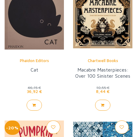
Phaidon Editors
Chartwell Books
Cat
Macabre Masterpieces:
Over 100 Sinister Scenes
to Color
46,15 €
10,55 €
36,92 €
8,44 €
-20%