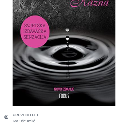
PREVODITELJ
Iva Ušćumlić