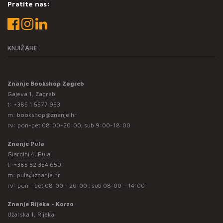
Pratite nas:
KNJIŽARE
Znanje Bookshop Zagreb
Gajeva 1, Zagreb
t:
+385 1 5577 953
m:
bookshop@znanje.hr
rv: pon-pet 08:00-20:00; sub 9:00-18:00
Znanje Pula
Giardini 4, Pula
t:
+385 52 354 650
m:
pula@znanje.hr
rv: pon - pet 08:00 - 20:00 ; sub 08:00 – 14:00
Znanje Rijeka - Korzo
Užarska 1, Rijeka