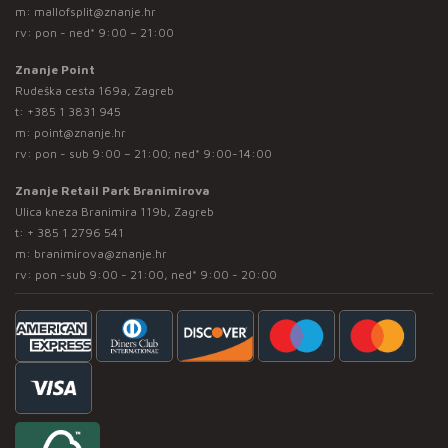
m:
mallofsplit@znanje.hr
rv: pon - ned* 9:00 – 21:00
Znanje Point
Rudeška cesta 169a, Zagreb
t:
+385 1 3831 945
m:
point@znanje.hr
rv: pon - sub 9:00 – 21:00; ned* 9:00-14:00
Znanje Retail Park Branimirova
Ulica kneza Branimira 119b, Zagreb
t:
+ 385 1 2796 541
m:
branimirova@znanje.hr
rv: pon -sub 9:00 - 21:00, ned* 9:00 - 20:00