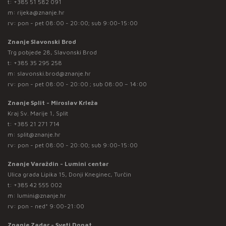
t:
+385 51 582 091
m:
rijeka@znanje.hr
rv: pon - pet 08:00 - 20:00; sub 9:00-15:00
Znanje Slavonski Brod
Trg pobjede 28, Slavonski Brod
t:
+385 35 295 258
m:
slavonski.brod@znanje.hr
rv: pon - pet 08:00 - 20:00 ; sub 08:00 – 14:00
Znanje Split - Miroslav Krleža
Kraj Sv. Marije 1, Split
t:
+385 21 271 714
m:
split@znanje.hr
rv: pon - pet 08:00 - 20:00; sub 9:00-15:00
Znanje Varaždin - Lumini centar
Ulica grada Lipika 15, Donji Kneginec, Turčin
t:
+385 42 555 002
m:
lumini@znanje.hr
rv: pon - ned* 9:00-21:00
Znanje Zadar - Sveti Donat