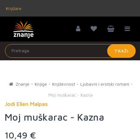
Knjižare
TRAŽI
Znanje
Knjige
Književnost
Ljubavni i erotski romani
Moj muškarac - Kazna
Jodi Ellen Malpas
Moj muškarac - Kazna
10,49 €