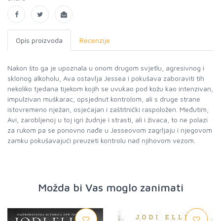
Opis proizvoda
Recenzije
Nakon što ga je upoznala u onom drugom svjetlu, agresivnog i
sklonog alkoholu, Ava ostavlja Jessea i pokušava zaboraviti tih
nekoliko tjedana tijekom kojih se uvukao pod kožu kao intenzivan,
impulzivan muškarac, opsjednut kontrolom, ali s druge strane
istovremeno nježan, osjećajan i zaštitnički raspoložen. Međutim,
Avi, zarobljenoj u toj igri žudnje i strasti, ali i živaca, to ne polazi
za rukom pa se ponovno nađe u Jesseovom zagrljaju i njegovom
zamku pokušavajući preuzeti kontrolu nad njihovom vezom.
Možda bi Vas moglo zanimati