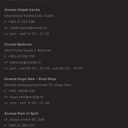
Znanje Osijek Gacka
Ulica kneza Trpimira 20, Osijek
t:
+385 31 322 938
m:
osijek.gacka@znanje.hr
rv: pon - ned* 9:00 - 21:00
Znanje Bjelovar
Ulica Frana Supila 3, Bjelovar
t:
+385 43 295 718
m:
bjelovar@znanje.hr
rv: pon - pet 08:00 - 20:00 ; sub 08:00 - 14:00
Znanje Dugo Selo – Stop Shop
Ulica Hrvatskog preporoda 70, Dugo Selo
t:
+385 1 4838 025
m:
dugo.selo@znanje.hr
rv: pon - ned* 9:00 – 21:00
Znanje Mall of Split
Ul. Josipa Jovića 93, Split
t:
+385 21 280 017