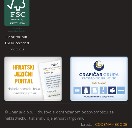
Look for our
FSC®-certified
products
© Znanje d.o.o. - društvo s ograničenom odgovornošću za
nakladničku, tiskarsku djelatnost i trgovinu.
Izrada:
CODENAMECODE