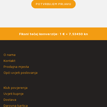
POTVRĐUJEM PRIJAVU
Fiksni tečaj konverzije: 1 € = 7,53450 kn
O nama
Kontakt
Prodajna mjesta
Opći uvjeti poslovanja
Klub povjerenja
Uvjeti kupnje
Dostava
Darovna kartica