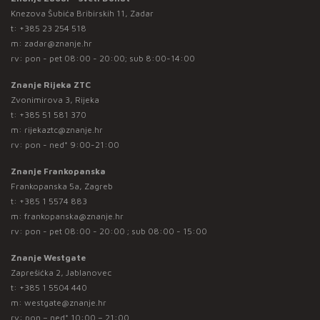
Knezova Šubića Bribirskih 11, Zadar
t:
+385 23 254 518
m:
zadar@znanje.hr
rv: pon - pet 08:00 - 20:00; sub 8:00-14:00
Znanje Rijeka ZTC
Zvonimirova 3, Rijeka
t:
+385 51 581 370
m:
rijekaztc@znanje.hr
rv: pon - ned* 9:00-21:00
Znanje Frankopanska
Frankopanska 5a, Zagreb
t:
+385 1 5574 883
m:
frankopanska@znanje.hr
rv: pon - pet 08:00 - 20:00 ; sub 08:00 - 15:00
Znanje Westgate
Zaprešićka 2, Jablanovec
t:
+385 1 5504 440
m:
westgate@znanje.hr
rv: pon – ned* 10:00 – 21:00