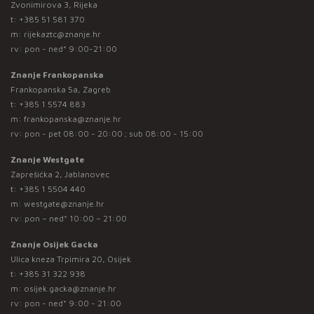
Zvonimirova 3, Rijeka
t:
+385 51 581 370
m:
rijekaztc@znanje.hr
rv: pon - ned* 9:00-21:00
Znanje Frankopanska
Frankopanska 5a, Zagreb
t:
+385 1 5574 883
m:
frankopanska@znanje.hr
rv: pon - pet 08:00 - 20:00 ; sub 08:00 - 15:00
Znanje Westgate
Zaprešićka 2, Jablanovec
t:
+385 1 5504 440
m:
westgate@znanje.hr
rv: pon – ned* 10:00 – 21:00
Znanje Osijek Gacka
Ulica kneza Trpimira 20, Osijek
t:
+385 31 322 938
m:
osijek.gacka@znanje.hr
rv: pon - ned* 9:00 - 21:00