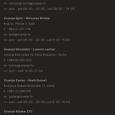
m:
slavonski.brod@znanje.hr
rv: pon - pet 08:00 - 20:00 ; sub 08:00 – 14:00
Znanje Split - Miroslav Krleža
Kraj Sv. Marije 1, Split
t:
+385 21 271 714
m:
split@znanje.hr
rv: pon - pet 08:00 - 20:00; sub 9:00-15:00
Znanje Varaždin - Lumini centar
Ulica grada Lipika 15, Donji Kneginec, Turčin
t:
+385 42 555 002
m:
lumini@znanje.hr
rv: pon - ned* 9:00-21:00
Znanje Zadar - Sveti Donat
Knezova Šubića Bribirskih 11, Zadar
t:
+385 23 254 518
m:
zadar@znanje.hr
rv: pon - pet 08:00 - 20:00; sub 8:00-14:00
Znanje Rijeka ZTC