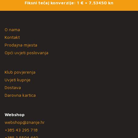
Fiksni tečaj konverzije: 1 € = 7,53450 kn
O nama
Kontakt
Prodajna mjesta
Opći uvjeti poslovanja
Klub povjerenja
Uvjeti kupnje
Dostava
Darovna kartica
Webshop
webshop@znanje.hr
+385 43 295 718
+385 1 5504 440