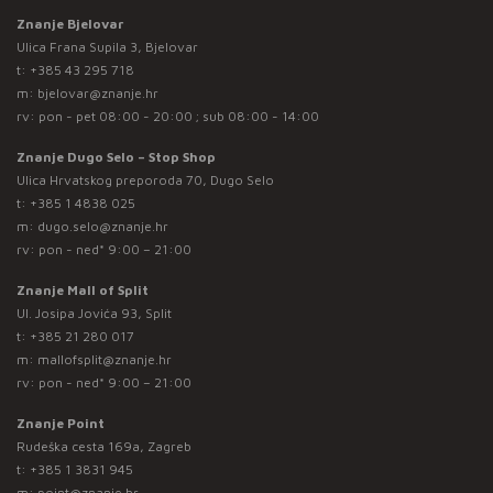
Znanje Bjelovar
Ulica Frana Supila 3, Bjelovar
t:
+385 43 295 718
m:
bjelovar@znanje.hr
rv: pon - pet 08:00 - 20:00 ; sub 08:00 - 14:00
Znanje Dugo Selo – Stop Shop
Ulica Hrvatskog preporoda 70, Dugo Selo
t:
+385 1 4838 025
m:
dugo.selo@znanje.hr
rv: pon - ned* 9:00 – 21:00
Znanje Mall of Split
Ul. Josipa Jovića 93, Split
t:
+385 21 280 017
m:
mallofsplit@znanje.hr
rv: pon - ned* 9:00 – 21:00
Znanje Point
Rudeška cesta 169a, Zagreb
t:
+385 1 3831 945
m:
point@znanje.hr