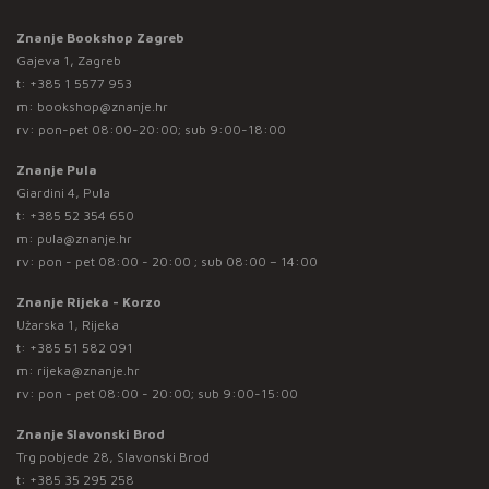
Znanje Bookshop Zagreb
Gajeva 1, Zagreb
t:
+385 1 5577 953
m:
bookshop@znanje.hr
rv: pon-pet 08:00-20:00; sub 9:00-18:00
Znanje Pula
Giardini 4, Pula
t:
+385 52 354 650
m:
pula@znanje.hr
rv: pon - pet 08:00 - 20:00 ; sub 08:00 – 14:00
Znanje Rijeka - Korzo
Užarska 1, Rijeka
t:
+385 51 582 091
m:
rijeka@znanje.hr
rv: pon - pet 08:00 - 20:00; sub 9:00-15:00
Znanje Slavonski Brod
Trg pobjede 28, Slavonski Brod
t:
+385 35 295 258