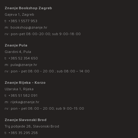
Znanje Bookshop Zagreb
Gajeva 1, Zagreb
t:
+385 1 5577 953
m:
bookshop@znanje.hr
rv: pon-pet 08:00-20:00; sub 9:00-18:00
Znanje Pula
Giardini 4, Pula
t:
+385 52 354 650
m:
pula@znanje.hr
rv: pon - pet 08:00 - 20:00 ; sub 08:00 – 14:00
Znanje Rijeka - Korzo
Užarska 1, Rijeka
t:
+385 51 582 091
m:
rijeka@znanje.hr
rv: pon - pet 08:00 - 20:00; sub 9:00-15:00
Znanje Slavonski Brod
Trg pobjede 28, Slavonski Brod
t:
+385 35 295 258