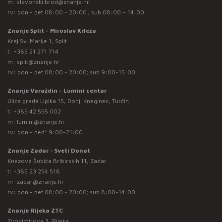
m:
slavonski.brod@znanje.hr
rv: pon - pet 08:00 - 20:00 ; sub 08:00 – 14:00
Znanje Split - Miroslav Krleža
Kraj Sv. Marije 1, Split
t:
+385 21 271 714
m:
split@znanje.hr
rv: pon - pet 08:00 - 20:00; sub 9:00-15:00
Znanje Varaždin - Lumini centar
Ulica grada Lipika 15, Donji Kneginec, Turčin
t:
+385 42 555 002
m:
lumini@znanje.hr
rv: pon - ned* 9:00-21:00
Znanje Zadar - Sveti Donat
Knezova Šubića Bribirskih 11, Zadar
t:
+385 23 254 518
m:
zadar@znanje.hr
rv: pon - pet 08:00 - 20:00; sub 8:00-14:00
Znanje Rijeka ZTC
Zvonimirova 3, Rijeka