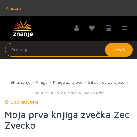
Knjižare
TRAŽI
Znanje
Knjige
Knjige za djecu
Slikovnice za djecu
Moja prva knjiga zvečka Zec Zvecko
Grupa autora
Moja prva knjiga zvečka Zec
Zvecko