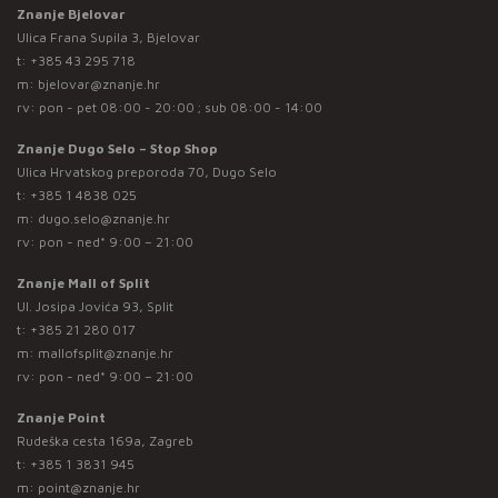
Znanje Bjelovar
Ulica Frana Supila 3, Bjelovar
t:
+385 43 295 718
m:
bjelovar@znanje.hr
rv: pon - pet 08:00 - 20:00 ; sub 08:00 - 14:00
Znanje Dugo Selo – Stop Shop
Ulica Hrvatskog preporoda 70, Dugo Selo
t:
+385 1 4838 025
m:
dugo.selo@znanje.hr
rv: pon - ned* 9:00 – 21:00
Znanje Mall of Split
Ul. Josipa Jovića 93, Split
t:
+385 21 280 017
m:
mallofsplit@znanje.hr
rv: pon - ned* 9:00 – 21:00
Znanje Point
Rudeška cesta 169a, Zagreb
t:
+385 1 3831 945
m:
point@znanje.hr