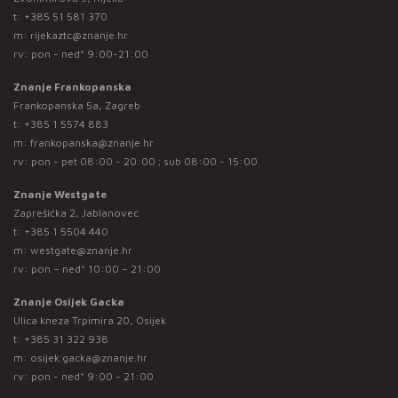
t:
+385 51 581 370
m:
rijekaztc@znanje.hr
rv: pon - ned* 9:00-21:00
Znanje Frankopanska
Frankopanska 5a, Zagreb
t:
+385 1 5574 883
m:
frankopanska@znanje.hr
rv: pon - pet 08:00 - 20:00 ; sub 08:00 - 15:00
Znanje Westgate
Zaprešićka 2, Jablanovec
t:
+385 1 5504 440
m:
westgate@znanje.hr
rv: pon – ned* 10:00 – 21:00
Znanje Osijek Gacka
Ulica kneza Trpimira 20, Osijek
t:
+385 31 322 938
m:
osijek.gacka@znanje.hr
rv: pon - ned* 9:00 - 21:00