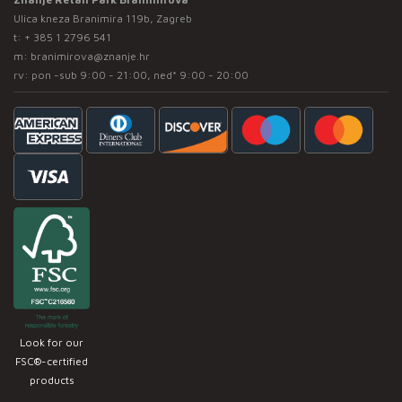
Ulica kneza Branimira 119b, Zagreb
t:
+ 385 1 2796 541
m:
branimirova@znanje.hr
rv: pon -sub 9:00 - 21:00, ned* 9:00 - 20:00
Look for our
FSC®-certified
products