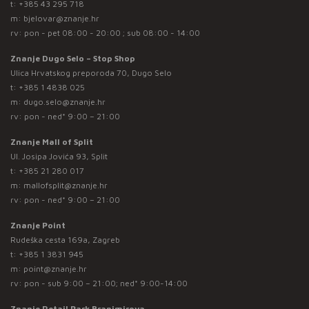
t:
+385 43 295 718
m:
bjelovar@znanje.hr
rv: pon - pet 08:00 - 20:00 ; sub 08:00 - 14:00
Znanje Dugo Selo – Stop Shop
Ulica Hrvatskog preporoda 70, Dugo Selo
t:
+385 1 4838 025
m:
dugo.selo@znanje.hr
rv: pon - ned* 9:00 – 21:00
Znanje Mall of Split
Ul. Josipa Jovića 93, Split
t:
+385 21 280 017
m:
mallofsplit@znanje.hr
rv: pon - ned* 9:00 – 21:00
Znanje Point
Rudeška cesta 169a, Zagreb
t:
+385 1 3831 945
m:
point@znanje.hr
rv: pon - sub 9:00 – 21:00; ned* 9:00-14:00
Znanje Retail Park Branimirova