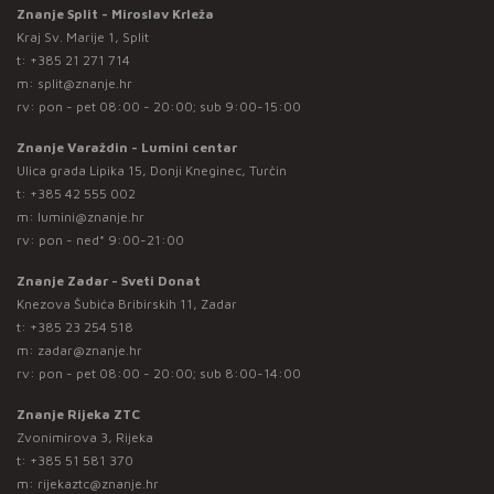
Znanje Split - Miroslav Krleža
Kraj Sv. Marije 1, Split
t:
+385 21 271 714
m:
split@znanje.hr
rv: pon - pet 08:00 - 20:00; sub 9:00-15:00
Znanje Varaždin - Lumini centar
Ulica grada Lipika 15, Donji Kneginec, Turčin
t:
+385 42 555 002
m:
lumini@znanje.hr
rv: pon - ned* 9:00-21:00
Znanje Zadar - Sveti Donat
Knezova Šubića Bribirskih 11, Zadar
t:
+385 23 254 518
m:
zadar@znanje.hr
rv: pon - pet 08:00 - 20:00; sub 8:00-14:00
Znanje Rijeka ZTC
Zvonimirova 3, Rijeka
t:
+385 51 581 370
m:
rijekaztc@znanje.hr