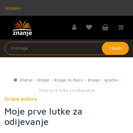
Knjižare
TRAŽI
Znanje
Knjige
Knjige za djecu
Knjige - igračke
Moje prve lutke za odijevanje
Grupa autora
Moje prve lutke za
odijevanje