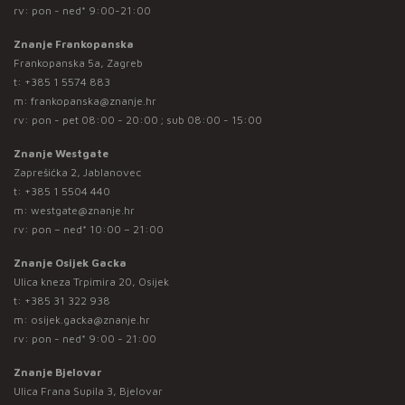
rv: pon - ned* 9:00-21:00
Znanje Frankopanska
Frankopanska 5a, Zagreb
t:
+385 1 5574 883
m:
frankopanska@znanje.hr
rv: pon - pet 08:00 - 20:00 ; sub 08:00 - 15:00
Znanje Westgate
Zaprešićka 2, Jablanovec
t:
+385 1 5504 440
m:
westgate@znanje.hr
rv: pon – ned* 10:00 – 21:00
Znanje Osijek Gacka
Ulica kneza Trpimira 20, Osijek
t:
+385 31 322 938
m:
osijek.gacka@znanje.hr
rv: pon - ned* 9:00 - 21:00
Znanje Bjelovar
Ulica Frana Supila 3, Bjelovar