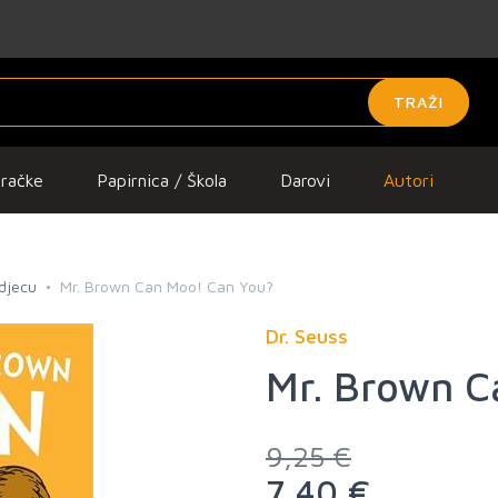
TRAŽI
gračke
Papirnica / Škola
Darovi
Autori
 djecu
Mr. Brown Can Moo! Can You?
Dr. Seuss
Mr. Brown C
9,25 €
7,40 €