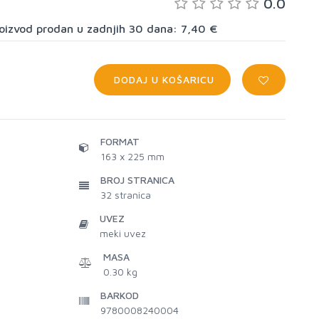
0.0
proizvod prodan u zadnjih 30 dana: 7,40 €
DODAJ U KOŠARICU
FORMAT
163 x 225 mm
BROJ STRANICA
32
stranica
UVEZ
meki uvez
MASA
0.30 kg
BARKOD
9780008240004