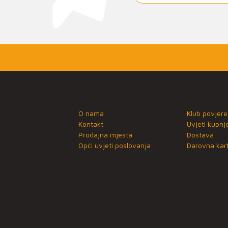
O nama
Klub povjere
Kontakt
Uvjeti kupnj
Prodajna mjesta
Dostava
Opći uvjeti poslovanja
Darovna kart