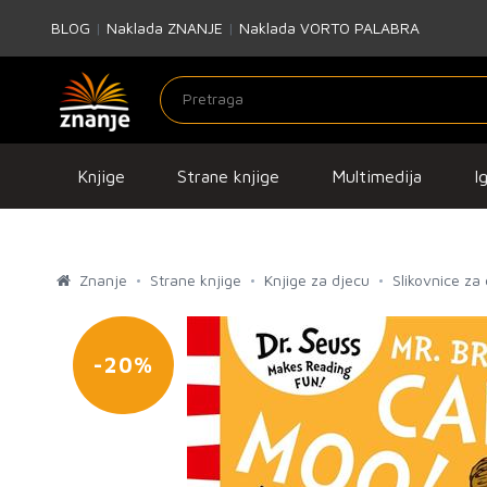
BLOG
|
Naklada ZNANJE
|
Naklada VORTO PALABRA
Knjige
Strane knjige
Multimedija
I
Znanje
Strane knjige
Knjige za djecu
Slikovnice za
-20%