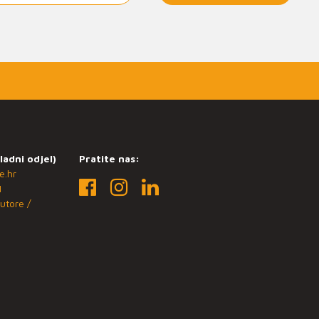
ladni odjel)
Pratite nas:
e.hr
1
utore /