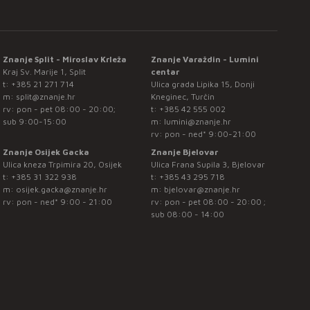
Znanje Split - Miroslav Krleža
Znanje Varaždin - Lumini
Kraj Sv. Marije 1, Split
centar
t:
+385 21 271 714
Ulica grada Lipika 15, Donji
m:
split@znanje.hr
Kneginec, Turčin
rv: pon - pet 08:00 - 20:00;
t:
+385 42 555 002
sub 9:00-15:00
m:
lumini@znanje.hr
rv: pon - ned* 9:00-21:00
Znanje Osijek Gacka
Znanje Bjelovar
Ulica kneza Trpimira 20, Osijek
Ulica Frana Supila 3, Bjelovar
t:
+385 31 322 938
t:
+385 43 295 718
m:
osijek.gacka@znanje.hr
m:
bjelovar@znanje.hr
rv: pon - ned* 9:00 - 21:00
rv: pon - pet 08:00 - 20:00 ;
sub 08:00 - 14:00