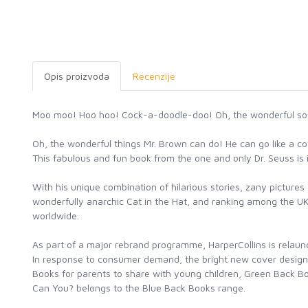
Opis proizvoda
Recenzije
Moo moo! Hoo hoo! Cock-a-doodle-doo! Oh, the wonderful sou
Oh, the wonderful things Mr. Brown can do! He can go like a
This fabulous and fun book from the one and only Dr. Seuss is i
With his unique combination of hilarious stories, zany pictures
wonderfully anarchic Cat in the Hat, and ranking among the UK’s
worldwide.
As part of a major rebrand programme, HarperCollins is relaunc
In response to consumer demand, the bright new cover designs
Books for parents to share with young children, Green Back Bo
Can You? belongs to the Blue Back Books range.