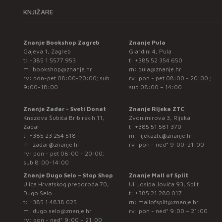
KNJIŽARE
Znanje Bookshop Zagreb
Znanje Pula
Gajeva 1, Zagreb
Giardini 4, Pula
t:
+385 1 5577 953
t:
+385 52 354 650
m:
bookshop@znanje.hr
m:
pula@znanje.hr
rv: pon-pet 08:00-20:00; sub
rv: pon - pet 08:00 - 20:00 ;
9:00-18:00
sub 08:00 – 14:00
Znanje Zadar - Sveti Donat
Znanje Rijeka ZTC
Knezova Šubića Bribirskih 11,
Zvonimirova 3, Rijeka
Zadar
t:
+385 51 581 370
t:
+385 23 254 518
m:
rijekaztc@znanje.hr
m:
zadar@znanje.hr
rv: pon - ned* 9:00-21:00
rv: pon - pet 08:00 - 20:00;
sub 8:00-14:00
Znanje Dugo Selo – Stop Shop
Znanje Mall of Split
Ulica Hrvatskog preporoda 70,
Ul. Josipa Jovića 93, Split
Dugo Selo
t:
+385 21 280 017
t:
+385 1 4838 025
m:
mallofsplit@znanje.hr
m:
dugo.selo@znanje.hr
rv: pon - ned* 9:00 – 21:00
rv: pon - ned* 9:00 – 21:00