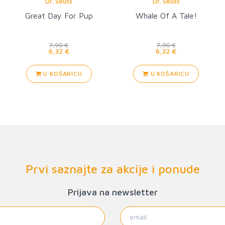
Dr. Seuss
Dr. Seuss
Great Day For Pup
Whale Of A Tale!
7,90 €
7,90 €
6,32 €
6,32 €
U KOŠARICU
U KOŠARICU
Prvi saznajte za akcije i ponude
Prijava na newsletter