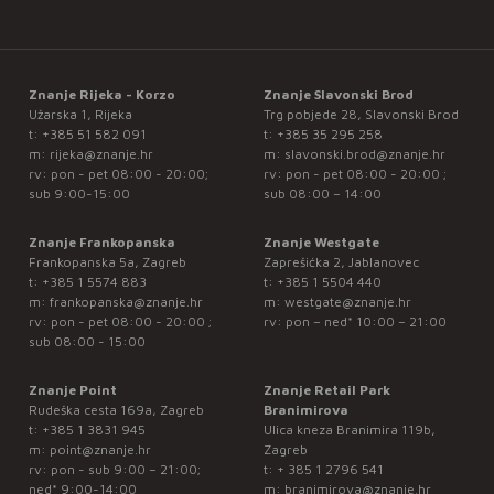
Znanje Rijeka - Korzo
Znanje Slavonski Brod
Užarska 1, Rijeka
Trg pobjede 28, Slavonski Brod
t:
+385 51 582 091
t:
+385 35 295 258
m:
rijeka@znanje.hr
m:
slavonski.brod@znanje.hr
rv: pon - pet 08:00 - 20:00;
rv: pon - pet 08:00 - 20:00 ;
sub 9:00-15:00
sub 08:00 – 14:00
Znanje Frankopanska
Znanje Westgate
Frankopanska 5a, Zagreb
Zaprešićka 2, Jablanovec
t:
+385 1 5574 883
t:
+385 1 5504 440
m:
frankopanska@znanje.hr
m:
westgate@znanje.hr
rv: pon - pet 08:00 - 20:00 ;
rv: pon – ned* 10:00 – 21:00
sub 08:00 - 15:00
Znanje Point
Znanje Retail Park
Rudeška cesta 169a, Zagreb
Branimirova
t:
+385 1 3831 945
Ulica kneza Branimira 119b,
m:
point@znanje.hr
Zagreb
rv: pon - sub 9:00 – 21:00;
t:
+ 385 1 2796 541
ned* 9:00-14:00
m:
branimirova@znanje.hr