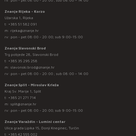
rv: pon - pet 08:00 - 20:00 ; sub 08:00 – 14:00
Znanje Rijeka - Korzo
Užarska 1, Rijeka
t:
+385 51 582 091
m:
rijeka@znanje.hr
rv: pon - pet 08:00 - 20:00; sub 9:00-15:00
Znanje Slavonski Brod
Trg pobjede 28, Slavonski Brod
t:
+385 35 295 258
m:
slavonski.brod@znanje.hr
rv: pon - pet 08:00 - 20:00 ; sub 08:00 – 14:00
Znanje Split - Miroslav Krleža
Kraj Sv. Marije 1, Split
t:
+385 21 271 714
m:
split@znanje.hr
rv: pon - pet 08:00 - 20:00; sub 9:00-15:00
Znanje Varaždin - Lumini centar
Ulica grada Lipika 15, Donji Kneginec, Turčin
t:
+385 42 555 002