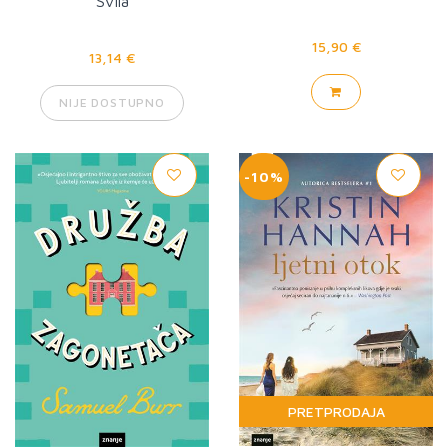
Svila
15,90 €
13,14 €
NIJE DOSTUPNO
-10%
PRETPRODAJA