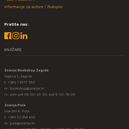
Informacije za autore / Rukopisi
Pratite nas:
KNJIŽARE
Znanje Bookshop Zagreb
Gajeva 1, Zagreb
t:
+385 1 5577 953
m:
bookshop@znanje.hr
rv: pon-pet 08:00-20:00; sub 9:00-18:00
Znanje Pula
Giardini 4, Pula
t:
+385 52 354 650
m:
pula@znanje.hr