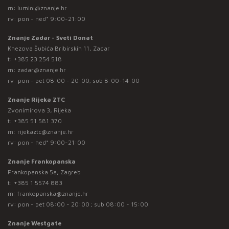
m:
lumini@znanje.hr
rv: pon - ned* 9:00-21:00
Znanje Zadar - Sveti Donat
Knezova Šubića Bribirskih 11, Zadar
t:
+385 23 254 518
m:
zadar@znanje.hr
rv: pon - pet 08:00 - 20:00; sub 8:00-14:00
Znanje Rijeka ZTC
Zvonimirova 3, Rijeka
t:
+385 51 581 370
m:
rijekaztc@znanje.hr
rv: pon - ned* 9:00-21:00
Znanje Frankopanska
Frankopanska 5a, Zagreb
t:
+385 1 5574 883
m:
frankopanska@znanje.hr
rv: pon - pet 08:00 - 20:00 ; sub 08:00 - 15:00
Znanje Westgate