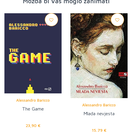
Možda bi Vas moglo zanimati
Alessandro Baricco
Alessandro Baricco
The Game
Mlada nevjesta
23,90 €
15,79 €