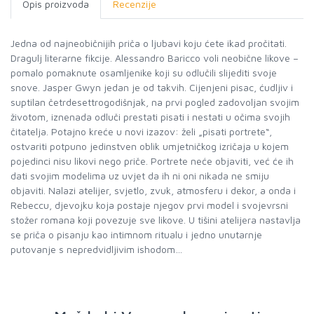
Opis proizvoda
Recenzije
Jedna od najneobičnijih priča o ljubavi koju ćete ikad pročitati.
Dragulj literarne fikcije. Alessandro Baricco voli neobične likove –
pomalo pomaknute osamljenike koji su odlučili slijediti svoje
snove. Jasper Gwyn jedan je od takvih. Cijenjeni pisac, ćudljiv i
suptilan četrdesettrogodišnjak, na prvi pogled zadovoljan svojim
životom, iznenada odluči prestati pisati i nestati u očima svojih
čitatelja. Potajno kreće u novi izazov: želi „pisati portrete“,
ostvariti potpuno jedinstven oblik umjetničkog izričaja u kojem
pojedinci nisu likovi nego priče. Portrete neće objaviti, već će ih
dati svojim modelima uz uvjet da ih ni oni nikada ne smiju
objaviti. Nalazi atelijer, svjetlo, zvuk, atmosferu i dekor, a onda i
Rebeccu, djevojku koja postaje njegov prvi model i svojevrsni
stožer romana koji povezuje sve likove. U tišini atelijera nastavlja
se priča o pisanju kao intimnom ritualu i jedno unutarnje
putovanje s nepredvidljivim ishodom…