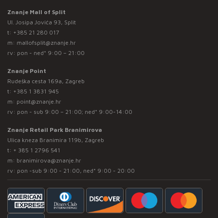
Znanje Mall of Split
Ul. Josipa Jovića 93, Split
t:
+385 21 280 017
m:
mallofsplit@znanje.hr
rv: pon - ned* 9:00 – 21:00
Znanje Point
Rudeška cesta 169a, Zagreb
t:
+385 1 3831 945
m:
point@znanje.hr
rv: pon - sub 9:00 – 21:00; ned* 9:00-14:00
Znanje Retail Park Branimirova
Ulica kneza Branimira 119b, Zagreb
t:
+ 385 1 2796 541
m:
branimirova@znanje.hr
rv: pon -sub 9:00 - 21:00, ned* 9:00 - 20:00