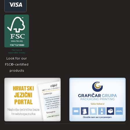
Look for our
FSC®-certified
products