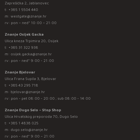
Zaprešićka 2, Jablanovec
t:
+385 1 5504 440
m:
westgate@znanje.hr
rv: pon – ned* 10:00 – 21:00
Znanje Osijek Gacka
Ulica kneza Trpimira 20, Osijek
t:
+385 31 322 938
m:
osijek.gacka@znanje.hr
rv: pon - ned* 9:00 - 21:00
Znanje Bjelovar
Ulica Frana Supila 3, Bjelovar
t:
+385 43 295 718
m:
bjelovar@znanje.hr
rv: pon - pet 08:00 - 20:00 ; sub 08:00 - 14:00
Znanje Dugo Selo – Stop Shop
Ulica Hrvatskog preporoda 70, Dugo Selo
t:
+385 1 4838 025
m:
dugo.selo@znanje.hr
rv: pon - ned* 9:00 – 21:00