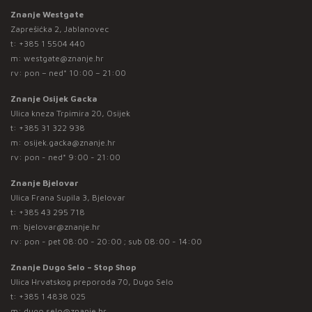
Znanje Westgate
Zaprešićka 2, Jablanovec
t:
+385 1 5504 440
m:
westgate@znanje.hr
rv: pon – ned* 10:00 – 21:00
Znanje Osijek Gacka
Ulica kneza Trpimira 20, Osijek
t:
+385 31 322 938
m:
osijek.gacka@znanje.hr
rv: pon - ned* 9:00 - 21:00
Znanje Bjelovar
Ulica Frana Supila 3, Bjelovar
t:
+385 43 295 718
m:
bjelovar@znanje.hr
rv: pon - pet 08:00 - 20:00 ; sub 08:00 - 14:00
Znanje Dugo Selo – Stop Shop
Ulica Hrvatskog preporoda 70, Dugo Selo
t:
+385 1 4838 025
m:
dugo.selo@znanje.hr