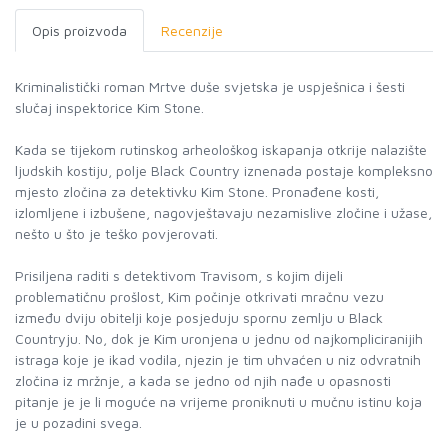
Opis proizvoda
Recenzije
Kriminalistički roman Mrtve duše svjetska je uspješnica i šesti
slučaj inspektorice Kim Stone.
Kada se tijekom rutinskog arheološkog iskapanja otkrije nalazište
ljudskih kostiju, polje Black Country iznenada postaje kompleksno
mjesto zločina za detektivku Kim Stone. Pronađene kosti,
izlomljene i izbušene, nagovještavaju nezamislive zločine i užase,
nešto u što je teško povjerovati.
Prisiljena raditi s detektivom Travisom, s kojim dijeli
problematičnu prošlost, Kim počinje otkrivati mračnu vezu
između dviju obitelji koje posjeduju spornu zemlju u Black
Countryju. No, dok je Kim uronjena u jednu od najkompliciranijih
istraga koje je ikad vodila, njezin je tim uhvaćen u niz odvratnih
zločina iz mržnje, a kada se jedno od njih nađe u opasnosti
pitanje je je li moguće na vrijeme proniknuti u mučnu istinu koja
je u pozadini svega.