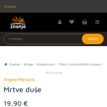
Knjižare
TRAŽI
Znanje
Knjige
Književnost
Trileri i kriminalistički romani
Mrtve duše
Angela Marsons
Mrtve duše
19,90 €