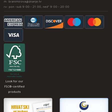
m:
branimirova@znanje.hr
rv: pon -sub 9:00 - 21:00, ned* 9:00 - 20:00
Look for our
FSC®-certified
products