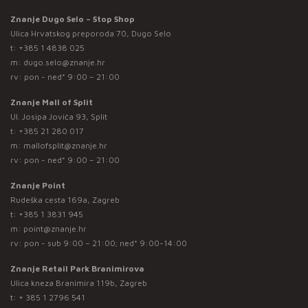
Znanje Dugo Selo – Stop Shop
Ulica Hrvatskog preporoda 70, Dugo Selo
t:
+385 1 4838 025
m:
dugo.selo@znanje.hr
rv: pon - ned* 9:00 – 21:00
Znanje Mall of Split
Ul. Josipa Jovića 93, Split
t:
+385 21 280 017
m:
mallofsplit@znanje.hr
rv: pon - ned* 9:00 – 21:00
Znanje Point
Rudeška cesta 169a, Zagreb
t:
+385 1 3831 945
m:
point@znanje.hr
rv: pon - sub 9:00 – 21:00; ned* 9:00-14:00
Znanje Retail Park Branimirova
Ulica kneza Branimira 119b, Zagreb
t:
+ 385 1 2796 541