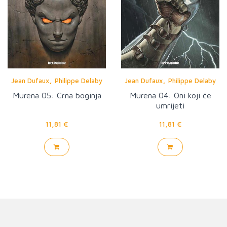
,
,
Jean Dufaux
Philippe Delaby
Jean Dufaux
Philippe Delaby
Murena 05: Crna boginja
Murena 04: Oni koji će
umrijeti
11,81 €
11,81 €