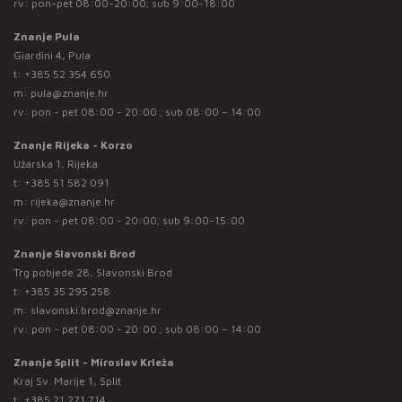
rv: pon-pet 08:00-20:00; sub 9:00-18:00
Znanje Pula
Giardini 4, Pula
t:
+385 52 354 650
m:
pula@znanje.hr
rv: pon - pet 08:00 - 20:00 ; sub 08:00 – 14:00
Znanje Rijeka - Korzo
Užarska 1, Rijeka
t:
+385 51 582 091
m:
rijeka@znanje.hr
rv: pon - pet 08:00 - 20:00; sub 9:00-15:00
Znanje Slavonski Brod
Trg pobjede 28, Slavonski Brod
t:
+385 35 295 258
m:
slavonski.brod@znanje.hr
rv: pon - pet 08:00 - 20:00 ; sub 08:00 – 14:00
Znanje Split - Miroslav Krleža
Kraj Sv. Marije 1, Split
t:
+385 21 271 714