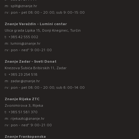
m:
split@znanje.hr
rv: pon - pet 08:00 - 20:00; sub 9:00-15:00
Znanje Varaždin - Lumini centar
Ulica grada Lipika 15, Donji Kneginec, Turčin
t:
+385 42 555 002
m:
lumini@znanje.hr
rv: pon - ned* 9:00-21:00
Znanje Zadar - Sveti Donat
Knezova Šubića Bribirskih 11, Zadar
t:
+385 23 254 518
m:
zadar@znanje.hr
rv: pon - pet 08:00 - 20:00; sub 8:00-14:00
Znanje Rijeka ZTC
Zvonimirova 3, Rijeka
t:
+385 51 581 370
m:
rijekaztc@znanje.hr
rv: pon - ned* 9:00-21:00
Znanje Frankopanska