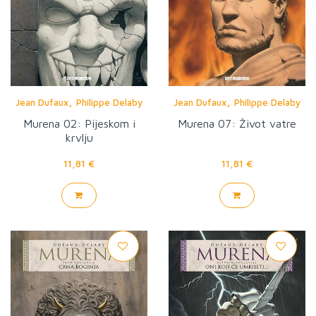
,
,
Jean Dufaux
Philippe Delaby
Jean Dufaux
Philippe Delaby
Murena 02: Pijeskom i
Murena 07: Život vatre
krvlju
11,81 €
11,81 €