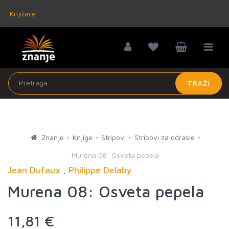
Knjižare
TRAŽI
Znanje
Knjige
Stripovi
Stripovi za odrasle
Murena 08: Osveta pepela
Jean Dufaux
,
Philippe Delaby
Murena 08: Osveta pepela
11,81 €