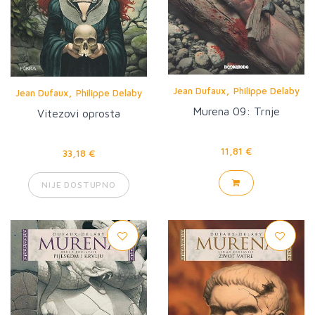
,
,
Jean Dufaux
Philippe Delaby
Jean Dufaux
Philippe Delaby
Murena 09: Trnje
Vitezovi oprosta
11,81 €
33,18 €
NIJE DOSTUPNO