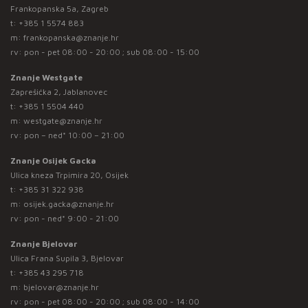
Frankopanska 5a, Zagreb
t:
+385 1 5574 883
m:
frankopanska@znanje.hr
rv: pon - pet 08:00 - 20:00 ; sub 08:00 - 15:00
Znanje Westgate
Zaprešićka 2, Jablanovec
t:
+385 1 5504 440
m:
westgate@znanje.hr
rv: pon – ned* 10:00 – 21:00
Znanje Osijek Gacka
Ulica kneza Trpimira 20, Osijek
t:
+385 31 322 938
m:
osijek.gacka@znanje.hr
rv: pon - ned* 9:00 - 21:00
Znanje Bjelovar
Ulica Frana Supila 3, Bjelovar
t:
+385 43 295 718
m:
bjelovar@znanje.hr
rv: pon - pet 08:00 - 20:00 ; sub 08:00 - 14:00