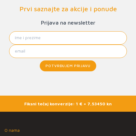
Prvi saznajte za akcije i ponude
Prijava na newsletter
POTVRĐUJEM PRIJAVU
Fiksni tečaj konverzije: 1 € = 7,53450 kn
O nama