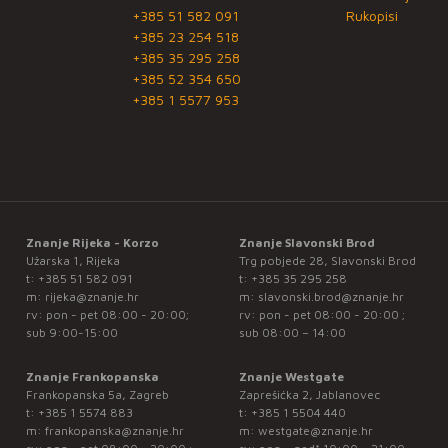
+385 51 582 091
Rukopisi
+385 23 254 518
+385 35 295 258
+385 52 354 650
+385 1 5577 953
Znanje Rijeka - Korzo
Znanje Slavonski Brod
Užarska 1, Rijeka
Trg pobjede 28, Slavonski Brod
t:
+385 51 582 091
t:
+385 35 295 258
m:
rijeka@znanje.hr
m:
slavonski.brod@znanje.hr
rv: pon - pet 08:00 - 20:00;
rv: pon - pet 08:00 - 20:00 ;
sub 9:00-15:00
sub 08:00 – 14:00
Znanje Frankopanska
Znanje Westgate
Frankopanska 5a, Zagreb
Zaprešićka 2, Jablanovec
t:
+385 1 5574 883
t:
+385 1 5504 440
m:
frankopanska@znanje.hr
m:
westgate@znanje.hr