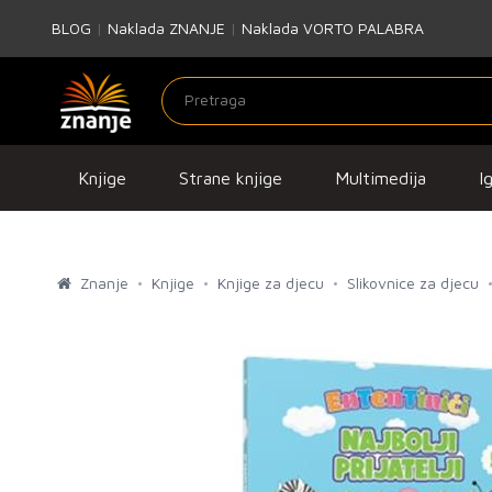
BLOG
|
Naklada ZNANJE
|
Naklada VORTO PALABRA
Knjige
Strane knjige
Multimedija
I
Znanje
Knjige
Knjige za djecu
Slikovnice za djecu