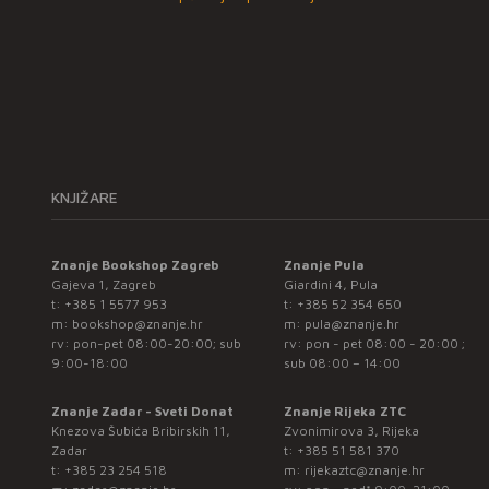
KNJIŽARE
Znanje Bookshop Zagreb
Znanje Pula
Gajeva 1, Zagreb
Giardini 4, Pula
t:
+385 1 5577 953
t:
+385 52 354 650
m:
bookshop@znanje.hr
m:
pula@znanje.hr
rv: pon-pet 08:00-20:00; sub
rv: pon - pet 08:00 - 20:00 ;
9:00-18:00
sub 08:00 – 14:00
Znanje Zadar - Sveti Donat
Znanje Rijeka ZTC
Knezova Šubića Bribirskih 11,
Zvonimirova 3, Rijeka
Zadar
t:
+385 51 581 370
t:
+385 23 254 518
m:
rijekaztc@znanje.hr