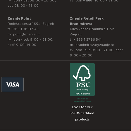
rv: pon - pet 08:00 - 20:00 ;
rv: pon – ned* 10:00 – 21:00
sub 08:00 - 15:00
Znanje Point
Znanje Retail Park
Rudeška cesta 169a, Zagreb
Branimirova
t:
+385 1 3831 945
Ulica kneza Branimira 119b,
m:
point@znanje.hr
Zagreb
rv: pon - sub 9:00 – 21:00;
t:
+ 385 1 2796 541
ned* 9:00-14:00
m:
branimirova@znanje.hr
rv: pon -sub 9:00 - 21:00, ned*
9:00 - 20:00
Look for our
FSC®-certified
products