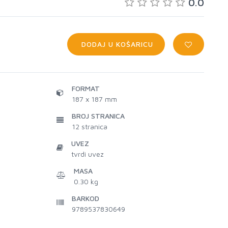
0.0
DODAJ U KOŠARICU
FORMAT
187 x 187 mm
BROJ STRANICA
12
stranica
UVEZ
tvrdi uvez
MASA
0.30 kg
BARKOD
9789537830649