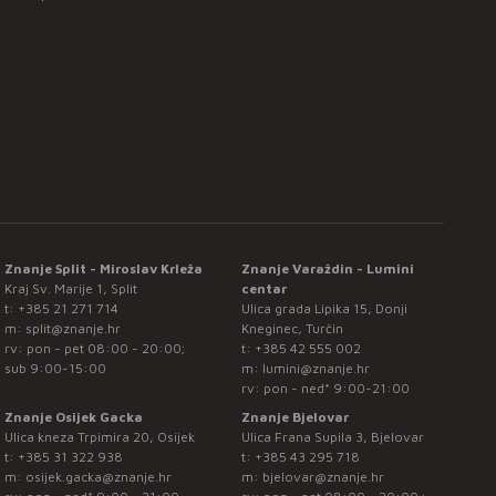
Znanje Split - Miroslav Krleža
Znanje Varaždin - Lumini
Kraj Sv. Marije 1, Split
centar
t:
+385 21 271 714
Ulica grada Lipika 15, Donji
m:
split@znanje.hr
Kneginec, Turčin
rv: pon - pet 08:00 - 20:00;
t:
+385 42 555 002
sub 9:00-15:00
m:
lumini@znanje.hr
rv: pon - ned* 9:00-21:00
Znanje Osijek Gacka
Znanje Bjelovar
Ulica kneza Trpimira 20, Osijek
Ulica Frana Supila 3, Bjelovar
t:
+385 31 322 938
t:
+385 43 295 718
m:
osijek.gacka@znanje.hr
m:
bjelovar@znanje.hr