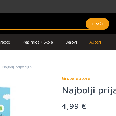
TRAŽI
gračke
Papirnica / Škola
Darovi
Autori
Najbolji prijatelji 5
Grupa autora
Najbolji prija
4,99 €