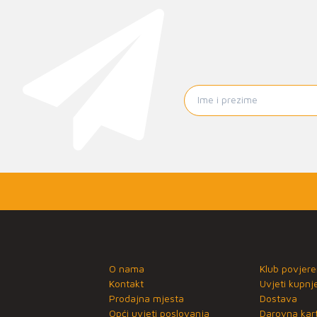
O nama
Klub povjere
Kontakt
Uvjeti kupnj
Prodajna mjesta
Dostava
Opći uvjeti poslovanja
Darovna kart