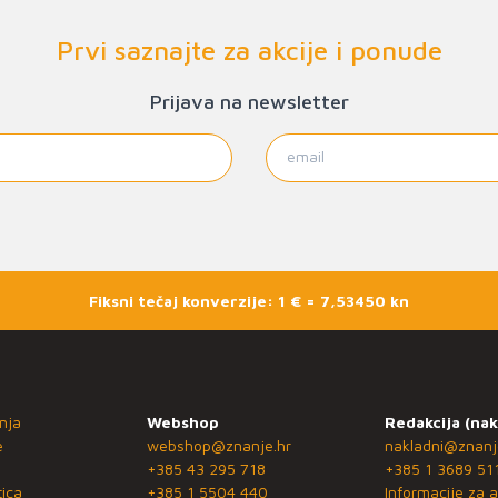
Prvi saznajte za akcije i ponude
Prijava na newsletter
Fiksni tečaj konverzije: 1 € = 7,53450 kn
nja
Webshop
Redakcija (nak
e
webshop@znanje.hr
nakladni@znanj
+385 43 295 718
+385 1 3689 51
ica
+385 1 5504 440
Informacije za a