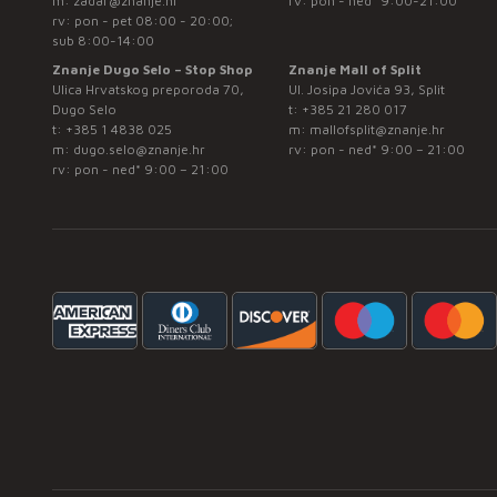
m:
zadar@znanje.hr
rv: pon - ned* 9:00-21:00
rv: pon - pet 08:00 - 20:00;
sub 8:00-14:00
Znanje Dugo Selo – Stop Shop
Znanje Mall of Split
Ulica Hrvatskog preporoda 70,
Ul. Josipa Jovića 93, Split
Dugo Selo
t:
+385 21 280 017
t:
+385 1 4838 025
m:
mallofsplit@znanje.hr
m:
dugo.selo@znanje.hr
rv: pon - ned* 9:00 – 21:00
rv: pon - ned* 9:00 – 21:00