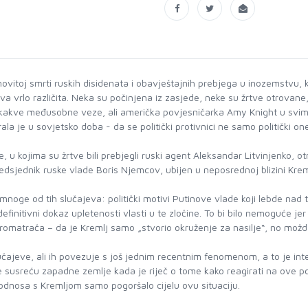
itoj smrti ruskih disidenata i obavještajnih prebjega u inozemstvu, ka
tva vrlo različita. Neka su počinjena iz zasjede, neke su žrtve otrovane, bi
ikakve međusobne veze, ali američka povjesničarka Amy Knight u svim t
ala je u sovjetsko doba - da se politički protivnici ne samo politički on
 u kojima su žrtve bili prebjegli ruski agent Aleksandar Litvinjenko, 
edsjednik ruske vlade Boris Njemcov, ubijen u neposrednoj blizini Kreml
mnoge od tih slučajeva: politički motivi Putinove vlade koji lebde nad 
initivni dokaz upletenosti vlasti u te zločine. To bi bilo nemoguće jer 
romatrača – da je Kremlj samo „stvorio okruženje za nasilje“, no mož
čajeve, ali ih povezuje s još jednim recentnim fenomenom, a to je inte
e susreću zapadne zemlje kada je riječ o tome kako reagirati na ove poj
odnosa s Kremljom samo pogoršalo cijelu ovu situaciju.