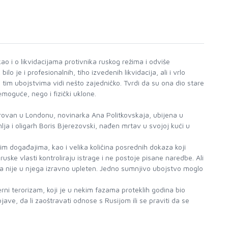
o i o likvidacijama protivnika ruskog režima i odviše
lo je i profesionalnih, tiho izvedenih likvidacija, ali i vrlo
im ubojstvima vidi nešto zajedničko. Tvrdi da su ona dio stare
emoguće, nego i fizički uklone.
otrovan u Londonu, novinarka Ana Politkovskaja, ubijena u
ja i oligarh Boris Bjerezovski, nađen mrtav u svojoj kući u
tim događajima, kao i velika količina posrednih dokaza koji
ruske vlasti kontroliraju istrage i ne postoje pisane naredbe. Ali
da nije u njega izravno upleten. Jedno sumnjivo ubojstvo moglo
rni terorizam, koji je u nekim fazama proteklih godina bio
ave, da li zaoštravati odnose s Rusijom ili se praviti da se