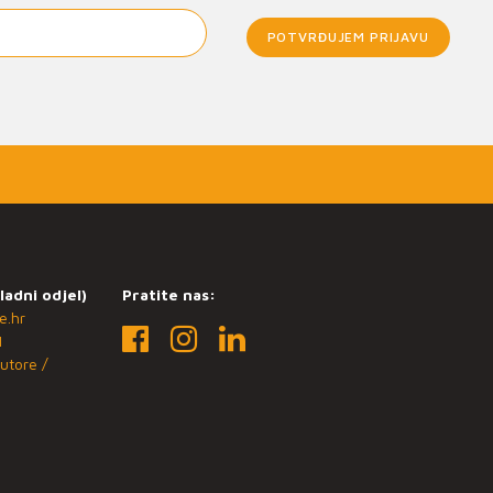
POTVRĐUJEM PRIJAVU
ladni odjel)
Pratite nas:
e.hr
1
utore /