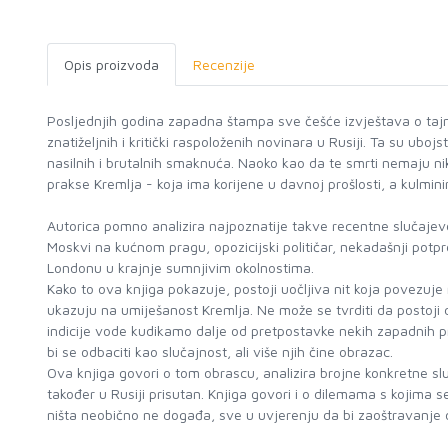
Opis proizvoda
Recenzije
Posljednjih godina zapadna štampa sve češće izvještava o tajnov
znatiželjnih i kritički raspoloženih novinara u Rusiji. Ta su ubojs
nasilnih i brutalnih smaknuća. Naoko kao da te smrti nemaju n
prakse Kremlja - koja ima korijene u davnoj prošlosti, a kulminir
Autorica pomno analizira najpoznatije takve recentne slučajeve,
Moskvi na kućnom pragu, opozicijski političar, nekadašnji potpr
Londonu u krajnje sumnjivim okolnostima.
Kako to ova knjiga pokazuje, postoji uočljiva nit koja povezuje 
ukazuju na umiješanost Kremlja. Ne može se tvrditi da postoji def
indicije vode kudikamo dalje od pretpostavke nekih zapadnih p
bi se odbaciti kao slučajnost, ali više njih čine obrazac.
Ova knjiga govori o tom obrascu, analizira brojne konkretne slu
također u Rusiji prisutan. Knjiga govori i o dilemama s kojima s
ništa neobično ne događa, sve u uvjerenju da bi zaoštravanje 