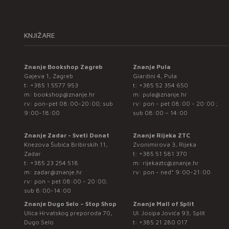
KNJIŽARE
Znanje Bookshop Zagreb
Znanje Pula
Gajeva 1, Zagreb
Giardini 4, Pula
t:
+385 1 5577 953
t:
+385 52 354 650
m:
bookshop@znanje.hr
m:
pula@znanje.hr
rv: pon-pet 08:00-20:00; sub
rv: pon - pet 08:00 - 20:00 ;
9:00-18:00
sub 08:00 – 14:00
Znanje Zadar - Sveti Donat
Znanje Rijeka ZTC
Knezova Šubića Bribirskih 11,
Zvonimirova 3, Rijeka
Zadar
t:
+385 51 581 370
t:
+385 23 254 518
m:
rijekaztc@znanje.hr
m:
zadar@znanje.hr
rv: pon - ned* 9:00-21:00
rv: pon - pet 08:00 - 20:00;
sub 8:00-14:00
Znanje Dugo Selo – Stop Shop
Znanje Mall of Split
Ulica Hrvatskog preporoda 70,
Ul. Josipa Jovića 93, Split
Dugo Selo
t:
+385 21 280 017