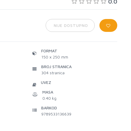
0.0
NIJE DOSTUPNO
FORMAT
150 x 250 mm
BROJ STRANICA
304
stranica
UVEZ
MASA
0.40 kg
BARKOD
9789533136639