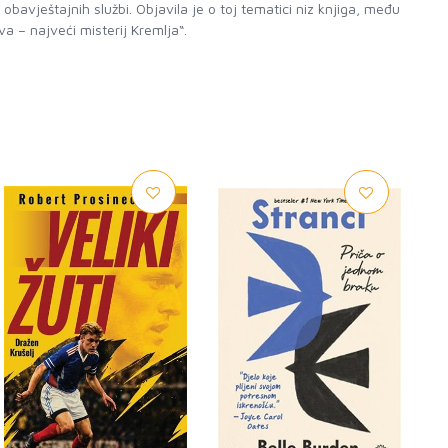
avještajnih službi. Objavila je o toj tematici niz knjiga, među
va – najveći misterij Kremlja“.