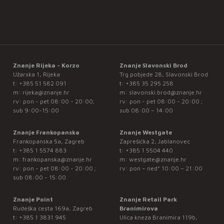
Znanje Rijeka - Korzo
Znanje Slavonski Brod
Užarska 1, Rijeka
Trg pobjede 28, Slavonski Brod
t:
+385 51 582 091
t:
+385 35 295 258
m:
rijeka@znanje.hr
m:
slavonski.brod@znanje.hr
rv: pon - pet 08:00 - 20:00;
rv: pon - pet 08:00 - 20:00 ;
sub 9:00-15:00
sub 08:00 – 14:00
Znanje Frankopanska
Znanje Westgate
Frankopanska 5a, Zagreb
Zaprešićka 2, Jablanovec
t:
+385 1 5574 883
t:
+385 1 5504 440
m:
frankopanska@znanje.hr
m:
westgate@znanje.hr
rv: pon - pet 08:00 - 20:00 ;
rv: pon – ned* 10:00 – 21:00
sub 08:00 - 15:00
Znanje Point
Znanje Retail Park
Rudeška cesta 169a, Zagreb
Branimirova
t:
+385 1 3831 945
Ulica kneza Branimira 119b,