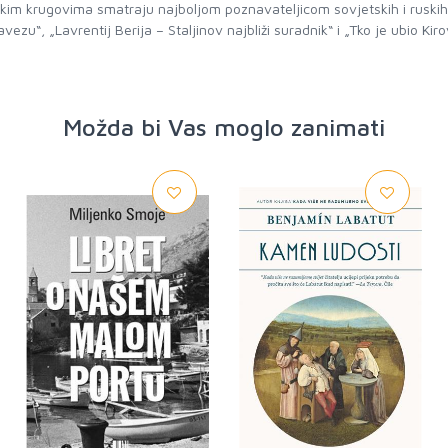
m krugovima smatraju najboljom poznavateljicom sovjetskih i ruskih ob
ezu“, „Lavrentij Berija – Staljinov najbliži suradnik“ i „Tko je ubio Kiro
Možda bi Vas moglo zanimati