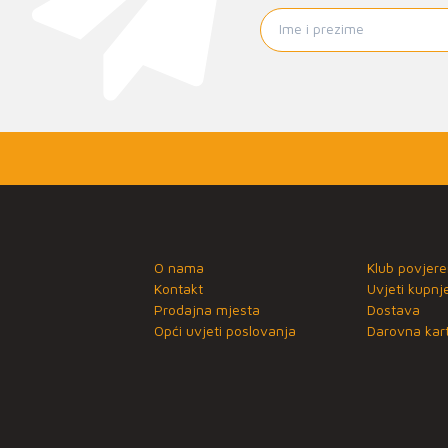
O nama
Klub povjere
Kontakt
Uvjeti kupnj
Prodajna mjesta
Dostava
Opći uvjeti poslovanja
Darovna kart