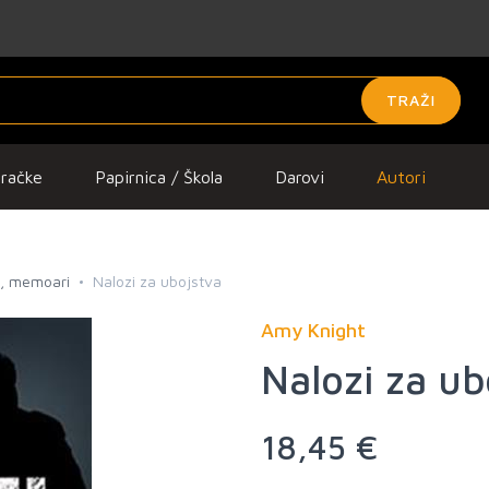
TRAŽI
gračke
Papirnica / Škola
Darovi
Autori
je, memoari
Nalozi za ubojstva
Amy Knight
Nalozi za ub
18,45 €