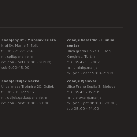
Znanje Split - Miroslav Krleža
Znanje Varaždin - Lumini
Kraj Sv. Marije 1, Split
centar
t:
+385 21 271 714
Ulica grada Lipika 15, Donji
m:
split@znanje.hr
Kneginec, Turčin
rv: pon - pet 08:00 - 20:00;
t:
+385 42 555 002
sub 9:00-15:00
m:
lumini@znanje.hr
rv: pon - ned* 9:00-21:00
Znanje Osijek Gacka
Znanje Bjelovar
Ulica kneza Trpimira 20, Osijek
Ulica Frana Supila 3, Bjelovar
t:
+385 31 322 938
t:
+385 43 295 718
m:
osijek.gacka@znanje.hr
m:
bjelovar@znanje.hr
rv: pon - ned* 9:00 - 21:00
rv: pon - pet 08:00 - 20:00 ;
sub 08:00 - 14:00