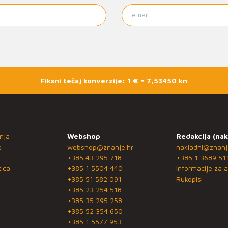
Fiksni tečaj konverzije: 1 € = 7,53450 kn
nja
Webshop
Redakcija (nak
e
webshop@znanje.hr
nakladni@znanj
+385 43 295 718
+385 1 3689 51
ica
+385 1 5504 440
Informacije za a
+385 51 582 091
Rukopisi
+385 23 254 518
+385 35 295 258
+385 52 354 650
+385 1 5577 953