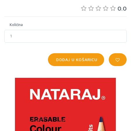
0.0
Količina
DODAJ U KOŠARICU