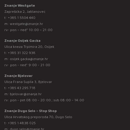
Znanje Westgate
Zaprešićka 2, Jablanovec
t:
+385 1 5504 440
m:
westgate@znanje.hr
rv: pon – ned* 10:00 – 21:00
Znanje Osijek Gacka
Ulica kneza Trpimira 20, Osijek
t:
+385 31 322 938
m:
osijek.gacka@znanje.hr
rv: pon - ned* 9:00 - 21:00
Znanje Bjelovar
Ulica Frana Supila 3, Bjelovar
t:
+385 43 295 718
m:
bjelovar@znanje.hr
rv: pon - pet 08:00 - 20:00 ; sub 08:00 - 14:00
Znanje Dugo Selo – Stop Shop
Ulica Hrvatskog preporoda 70, Dugo Selo
t:
+385 1 4838 025
m:
dugo.selo@znanje.hr