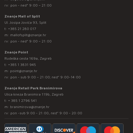
rv: pon - ned* 9:00 – 21:00
Znanje Mall of Split
Ul. Josipa Jovića 93, Split
t:
+385 21 280 017
m:
mallofsplit@znanje.hr
rv: pon - ned* 9:00 – 21:00
Znanje Point
Rudeška cesta 169a, Zagreb
t:
+385 1 3831 945
m:
point@znanje.hr
rv: pon - sub 9:00 – 21:00; ned* 9:00-14:00
Znanje Retail Park Branimirova
Ulica kneza Branimira 119b, Zagreb
t:
+ 385 1 2796 541
m:
branimirova@znanje.hr
rv: pon -sub 9:00 - 21:00, ned* 9:00 - 20:00