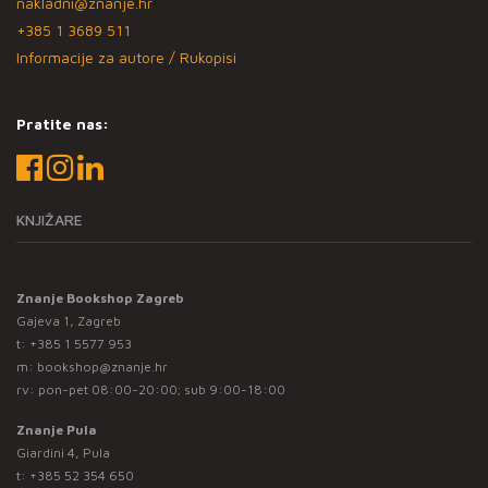
nakladni@znanje.hr
+385 1 3689 511
Informacije za autore / Rukopisi
Pratite nas:
KNJIŽARE
Znanje Bookshop Zagreb
Gajeva 1, Zagreb
t:
+385 1 5577 953
m:
bookshop@znanje.hr
rv: pon-pet 08:00-20:00; sub 9:00-18:00
Znanje Pula
Giardini 4, Pula
t:
+385 52 354 650