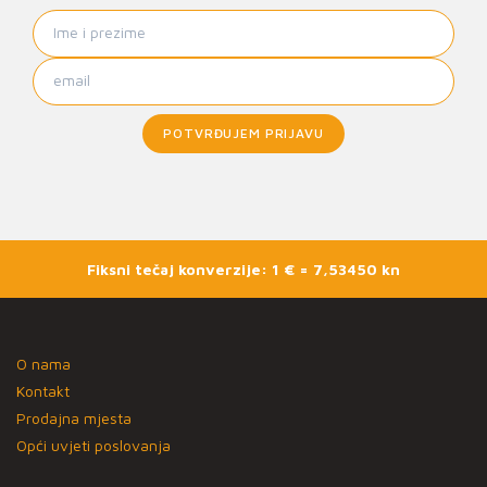
POTVRĐUJEM PRIJAVU
Fiksni tečaj konverzije: 1 € = 7,53450 kn
O nama
Kontakt
Prodajna mjesta
Opći uvjeti poslovanja