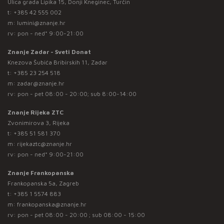
Ulica grada Lipika 15, Donji Kneginec, Turčin
t:
+385 42 555 002
m:
lumini@znanje.hr
rv: pon - ned* 9:00-21:00
Znanje Zadar - Sveti Donat
Knezova Šubića Bribirskih 11, Zadar
t:
+385 23 254 518
m:
zadar@znanje.hr
rv: pon - pet 08:00 - 20:00; sub 8:00-14:00
Znanje Rijeka ZTC
Zvonimirova 3, Rijeka
t:
+385 51 581 370
m:
rijekaztc@znanje.hr
rv: pon - ned* 9:00-21:00
Znanje Frankopanska
Frankopanska 5a, Zagreb
t:
+385 1 5574 883
m:
frankopanska@znanje.hr
rv: pon - pet 08:00 - 20:00 ; sub 08:00 - 15:00