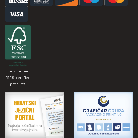
Look for our
FSC®-certified
products