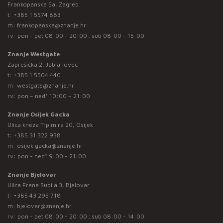
Frankopanska 5a, Zagreb
t:
+385 1 5574 883
m:
frankopanska@znanje.hr
rv: pon - pet 08:00 - 20:00 ; sub 08:00 - 15:00
Znanje Westgate
Zaprešićka 2, Jablanovec
t:
+385 1 5504 440
m:
westgate@znanje.hr
rv: pon – ned* 10:00 – 21:00
Znanje Osijek Gacka
Ulica kneza Trpimira 20, Osijek
t:
+385 31 322 938
m:
osijek.gacka@znanje.hr
rv: pon - ned* 9:00 - 21:00
Znanje Bjelovar
Ulica Frana Supila 3, Bjelovar
t:
+385 43 295 718
m:
bjelovar@znanje.hr
rv: pon - pet 08:00 - 20:00 ; sub 08:00 - 14:00