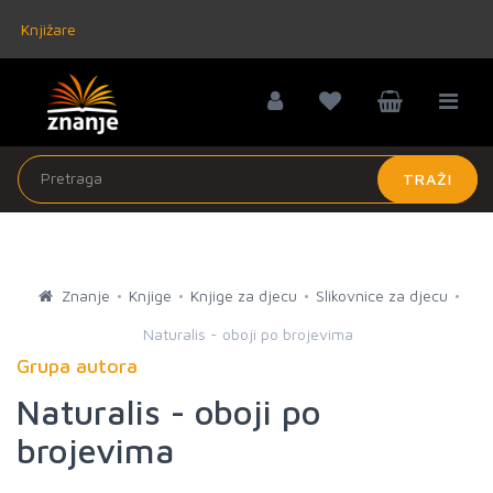
Knjižare
TRAŽI
Znanje
Knjige
Knjige za djecu
Slikovnice za djecu
Naturalis - oboji po brojevima
Grupa autora
Naturalis - oboji po
brojevima