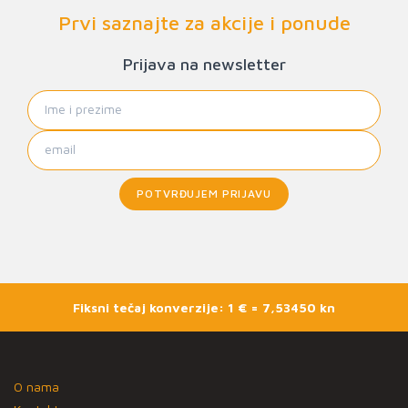
Prvi saznajte za akcije i ponude
Prijava na newsletter
POTVRĐUJEM PRIJAVU
Fiksni tečaj konverzije: 1 € = 7,53450 kn
O nama