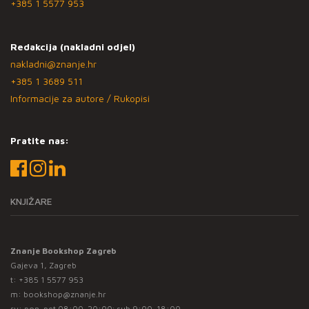
+385 1 5577 953
Redakcija (nakladni odjel)
nakladni@znanje.hr
+385 1 3689 511
Informacije za autore / Rukopisi
Pratite nas:
KNJIŽARE
Znanje Bookshop Zagreb
Gajeva 1, Zagreb
t:
+385 1 5577 953
m:
bookshop@znanje.hr
rv: pon-pet 08:00-20:00; sub 9:00-18:00