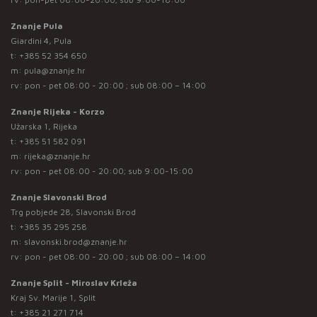
Znanje Pula
Giardini 4, Pula
t:
+385 52 354 650
m:
pula@znanje.hr
rv: pon - pet 08:00 - 20:00 ; sub 08:00 – 14:00
Znanje Rijeka - Korzo
Užarska 1, Rijeka
t:
+385 51 582 091
m:
rijeka@znanje.hr
rv: pon - pet 08:00 - 20:00; sub 9:00-15:00
Znanje Slavonski Brod
Trg pobjede 28, Slavonski Brod
t:
+385 35 295 258
m:
slavonski.brod@znanje.hr
rv: pon - pet 08:00 - 20:00 ; sub 08:00 – 14:00
Znanje Split - Miroslav Krleža
Kraj Sv. Marije 1, Split
t:
+385 21 271 714