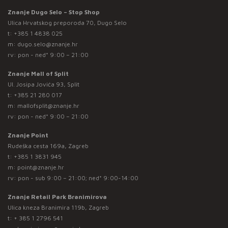
Znanje Dugo Selo – Stop Shop
Ulica Hrvatskog preporoda 70, Dugo Selo
t:
+385 1 4838 025
m:
dugo.selo@znanje.hr
rv: pon - ned* 9:00 – 21:00
Znanje Mall of Split
Ul. Josipa Jovića 93, Split
t:
+385 21 280 017
m:
mallofsplit@znanje.hr
rv: pon - ned* 9:00 – 21:00
Znanje Point
Rudeška cesta 169a, Zagreb
t:
+385 1 3831 945
m:
point@znanje.hr
rv: pon - sub 9:00 – 21:00; ned* 9:00-14:00
Znanje Retail Park Branimirova
Ulica kneza Branimira 119b, Zagreb
t:
+ 385 1 2796 541