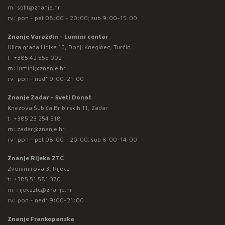
m:
split@znanje.hr
rv: pon - pet 08:00 - 20:00; sub 9:00-15:00
Znanje Varaždin - Lumini centar
Ulica grada Lipika 15, Donji Kneginec, Turčin
t:
+385 42 555 002
m:
lumini@znanje.hr
rv: pon - ned* 9:00-21:00
Znanje Zadar - Sveti Donat
Knezova Šubića Bribirskih 11, Zadar
t:
+385 23 254 518
m:
zadar@znanje.hr
rv: pon - pet 08:00 - 20:00; sub 8:00-14:00
Znanje Rijeka ZTC
Zvonimirova 3, Rijeka
t:
+385 51 581 370
m:
rijekaztc@znanje.hr
rv: pon - ned* 9:00-21:00
Znanje Frankopanska