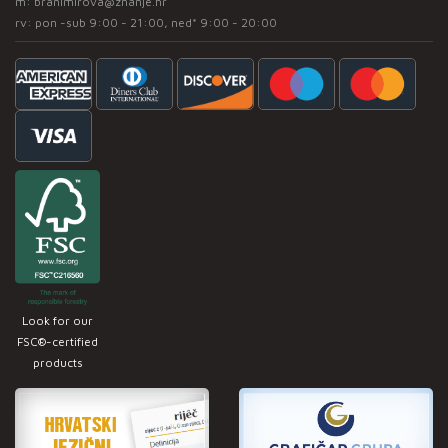
m:
branimirova@znanje.hr
rv: pon -sub 9:00 - 21:00, ned* 9:00 - 20:00
Look for our
FSC®-certified
products