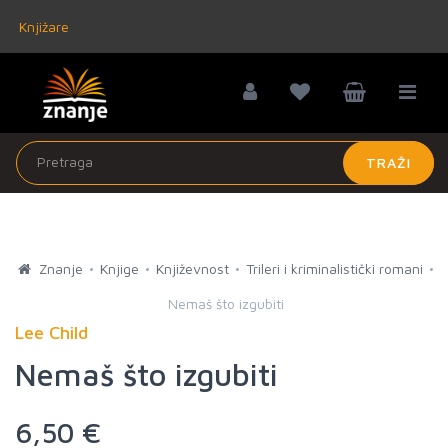
Knjižare
TRAŽI
Znanje
Knjige
Književnost
Trileri i kriminalistički romani
Nemaš što izgubiti
Lee Child
Nemaš što izgubiti
6,50 €