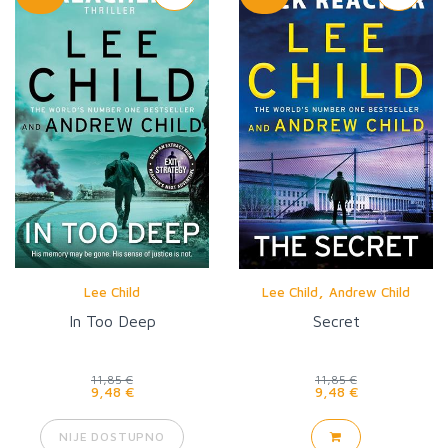
,
Lee Child
Lee Child
Andrew Child
In Too Deep
Secret
11,85 €
11,85 €
9,48 €
9,48 €
NIJE DOSTUPNO