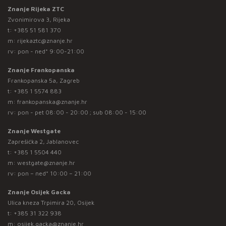
Znanje Rijeka ZTC
Zvonimirova 3, Rijeka
t:
+385 51 581 370
m:
rijekaztc@znanje.hr
rv: pon - ned* 9:00-21:00
Znanje Frankopanska
Frankopanska 5a, Zagreb
t:
+385 1 5574 883
m:
frankopanska@znanje.hr
rv: pon - pet 08:00 - 20:00 ; sub 08:00 - 15:00
Znanje Westgate
Zaprešićka 2, Jablanovec
t:
+385 1 5504 440
m:
westgate@znanje.hr
rv: pon – ned* 10:00 – 21:00
Znanje Osijek Gacka
Ulica kneza Trpimira 20, Osijek
t:
+385 31 322 938
m:
osijek.gacka@znanje.hr