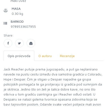
meki uvez
MASA
0.30 kg
BARKOD
9789533607955
Share:
Opis proizvoda
O autoru
Recenzije
Jack Reacher putuje prema jugozapadu, a put ga neplanirano
navede na pustu cestu između dva samotna gradića u Coloradu,
Hope i Despair. Čim je stigao u Despair napadne ga grupa
policijskih pomagača te ga protjeraju iz gradića pod sumnjom da
je skitnica. Jedino što on želi je šalica dobre kave, no ono što
otkriva u tom gradiću zaintrigira ga i Reacher odluči ostati. U
Despairu se nalazi golema tvornica opasana zidovima koja se
bavi tajnovitim poslom. Odande svake večeri polijeće mali avion