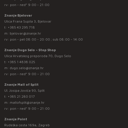
rv: pon - ned* 9:00 - 21:00
Znanje Bjelovar
Ulica Frana Supila 3, Bjelovar
t:
+385 43 295 718
m:
bjelovar@znanje.hr
rv: pon - pet 08:00 - 20:00 ; sub 08:00 - 14:00
Znanje Dugo Selo – Stop Shop
Ulica Hrvatskog preporoda 70, Dugo Selo
t:
+385 1 4838 025
m:
dugo.selo@znanje.hr
rv: pon - ned* 9:00 – 21:00
Znanje Mall of Split
Ul. Josipa Jovića 93, Split
t:
+385 21 280 017
m:
mallofsplit@znanje.hr
rv: pon - ned* 9:00 – 21:00
Znanje Point
Rudeška cesta 169a, Zagreb