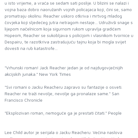
u isto vrijeme, a vraća se sedam sati poslije. U blizini se nalazi i
vojna baza dobro naoružanih vojnih policajaca koji, čini se, samo
promatraju okolinu. Reacher uskoro otkriva i mrtvog mladog
čovjeka koji sljedećeg jutra netragom nestaje… Udruživši snage s
lijepom načelnicom koja sigurnom rukom upravlja gradićem
Hopeom, Reacher se sukobljava s policijom i vlasnikom tvornice u
Despairu, te razotkriva zastrašujuću tajnu koja bi mogla svijet
dovesti na rub katastrofe…
"Vrhunski roman! Jack Reacher jedan je od najdugovječnijih
akcijskih junaka." New York Times
"Svi romani o Jacku Reacheru zapravo su fantazije o osveti.
Reacher ne traži nevolje, nevolje ga pronalaze same." San
Francisco Chronicle
"Eksplozivan roman, nemoguće ga je prestati čitati." People
Lee Child autor je serijala o Jacku Reacheru. Većina naslova