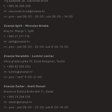
Trg pobjede 28, Slavonski Brod
t:
+385 35 295 258
m:
slavonski.brod@znanje.hr
rv: pon - pet 08:00 - 20:00 ; sub 08:00 – 14:00
Znanje Split - Miroslav Krleža
Kraj Sv. Marije 1, Split
t:
+385 21 271 714
m:
split@znanje.hr
rv: pon - pet 08:00 - 20:00; sub 9:00-15:00
Znanje Varaždin - Lumini centar
Ulica grada Lipika 15, Donji Kneginec, Turčin
t:
+385 42 555 002
m:
lumini@znanje.hr
rv: pon - ned* 9:00-21:00
Znanje Zadar - Sveti Donat
Knezova Šubića Bribirskih 11, Zadar
t:
+385 23 254 518
m:
zadar@znanje.hr
rv: pon - pet 08:00 - 20:00; sub 8:00-14:00