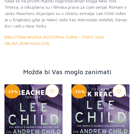
našla se na prvom mjestu najprodavanijih knjiga New York
Timesa, a otkupljena su i filmska prava za cijeli serijal. Romani o
Jacku Reacheru objavljeni su u stotinu zemalja. Lee Child rođen
je u Engleskoj gdje je nekoć radio kao televizijski redatelj. Danas
živi i radi u New Yorku.
BIBLIOTEKA KNJIGA DOSTUPNA SVIMA – POPIS SVIH
OBJAVLJENIH NASLOVA
Možda bi Vas moglo zanimati
-20%
-20%