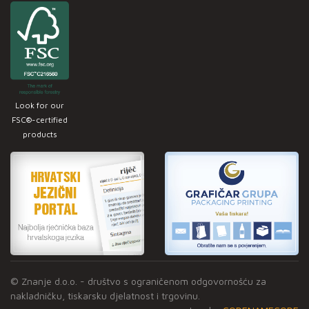
Look for our
FSC®-certified
products
© Znanje d.o.o. - društvo s ograničenom odgovornošću za
nakladničku, tiskarsku djelatnost i trgovinu.