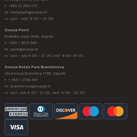
t:
+385 21 280 017
m:
mallofsplit@znanje.hr
rv: pon - ned* 9:00 – 21:00
Znanje Point
Rudeška cesta 169a, Zagreb
t:
+385 1 3831 945
m:
point@znanje.hr
rv: pon - sub 9:00 – 21:00; ned* 9:00-14:00
Znanje Retail Park Branimirova
Ulica kneza Branimira 119b, Zagreb
t:
+ 385 1 2796 541
m:
branimirova@znanje.hr
rv: pon -sub 9:00 - 21:00, ned* 9:00 - 20:00