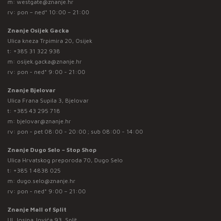
m:
westgate@znanje.hr
rv: pon – ned* 10:00 – 21:00
Znanje Osijek Gacka
Ulica kneza Trpimira 20, Osijek
t:
+385 31 322 938
m:
osijek.gacka@znanje.hr
rv: pon - ned* 9:00 - 21:00
Znanje Bjelovar
Ulica Frana Supila 3, Bjelovar
t:
+385 43 295 718
m:
bjelovar@znanje.hr
rv: pon - pet 08:00 - 20:00 ; sub 08:00 - 14:00
Znanje Dugo Selo – Stop Shop
Ulica Hrvatskog preporoda 70, Dugo Selo
t:
+385 1 4838 025
m:
dugo.selo@znanje.hr
rv: pon - ned* 9:00 – 21:00
Znanje Mall of Split
Ul. Josipa Jovića 93, Split