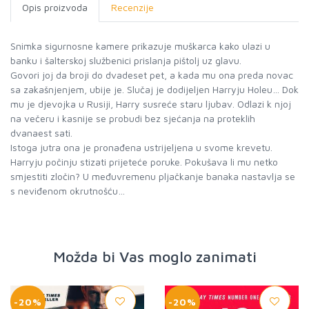
Opis proizvoda
Recenzije
Snimka sigurnosne kamere prikazuje muškarca kako ulazi u
banku i šalterskoj službenici prislanja pištolj uz glavu.
Govori joj da broji do dvadeset pet, a kada mu ona preda novac
sa zakašnjenjem, ubije je. Slučaj je dodijeljen Harryju Holeu… Dok
mu je djevojka u Rusiji, Harry susreće staru ljubav. Odlazi k njoj
na večeru i kasnije se probudi bez sjećanja na proteklih
dvanaest sati.
Istoga jutra ona je pronađena ustrijeljena u svome krevetu.
Harryju počinju stizati prijeteće poruke. Pokušava li mu netko
smjestiti zločin? U međuvremenu pljačkanje banaka nastavlja se
s neviđenom okrutnošću…
Možda bi Vas moglo zanimati
-20%
-20%