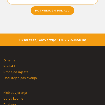
POTVRĐUJEM PRIJAVU
Fiksni tečaj konverzije: 1 € = 7,53450 kn
O nama
Kontakt
Prodajna mjesta
Opći uvjeti poslovanja
Klub povjerenja
Uvjeti kupnje
Dostava