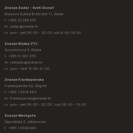
Znanje Zadar - Sveti Donat
Knezova Šubića Bribirskih 11, Zadar
t:
+385 23 254 518
m:
zadar@znanje.hr
rv: pon - pet 08:00 - 20:00; sub 8:00-14:00
Znanje Rijeka ZTC
Zvonimirova 3, Rijeka
t:
+385 51 581 370
m:
rijekaztc@znanje.hr
rv: pon - ned* 9:00-21:00
Znanje Frankopanska
Frankopanska 5a, Zagreb
t:
+385 1 5574 883
m:
frankopanska@znanje.hr
rv: pon - pet 08:00 - 20:00 ; sub 08:00 - 15:00
Znanje Westgate
Zaprešićka 2, Jablanovec
t:
+385 1 5504 440