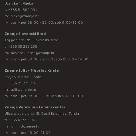
Užarska 1, Rijeka
t:
+385 51 582 091
m:
rijeka@znanje.hr
rv: pon - pet 08:00 - 20:00; sub 9:00-15:00
Znanje Slavonski Brod
Trg pobjede 28, Slavonski Brod
t:
+385 35 295 258
m:
slavonski.brod@znanje.hr
rv: pon - pet 08:00 - 20:00 ; sub 08:00 – 14:00
Znanje Split - Miroslav Krleža
Kraj Sv. Marije 1, Split
t:
+385 21 271 714
m:
split@znanje.hr
rv: pon - pet 08:00 - 20:00; sub 9:00-15:00
Znanje Varaždin - Lumini centar
Ulica grada Lipika 15, Donji Kneginec, Turčin
t:
+385 42 555 002
m:
lumini@znanje.hr
rv: pon - ned* 9:00-21:00