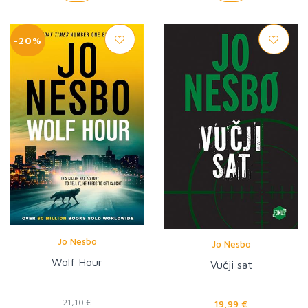
-20%
Jo Nesbo
Jo Nesbo
Wolf Hour
Vučji sat
21,10 €
19,99 €