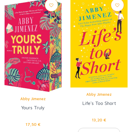
Abby Jimenez
Abby Jimenez
Life's Too Short
Yours Truly
13,20 €
17,50 €