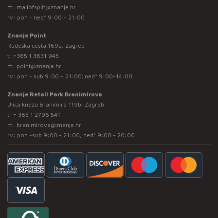
m:
mallofsplit@znanje.hr
rv: pon - ned* 9:00 – 21:00
Znanje Point
Rudeška cesta 169a, Zagreb
t:
+385 1 3831 945
m:
point@znanje.hr
rv: pon - sub 9:00 – 21:00; ned* 9:00-14:00
Znanje Retail Park Branimirova
Ulica kneza Branimira 119b, Zagreb
t:
+ 385 1 2796 541
m:
branimirova@znanje.hr
rv: pon -sub 9:00 - 21:00, ned* 9:00 - 20:00