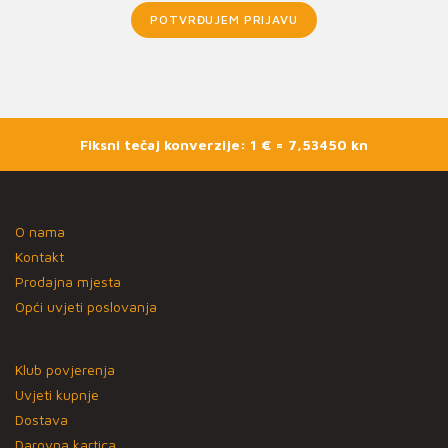
POTVRĐUJEM PRIJAVU
Fiksni tečaj konverzije: 1 € = 7,53450 kn
O nama
Kontakt
Prodajna mjesta
Opći uvjeti poslovanja
Klub povjerenja
Uvjeti kupnje
Dostava
Darovna kartica