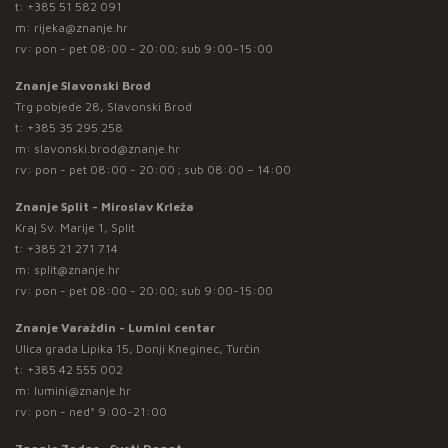
t:
+385 51 582 091
m:
rijeka@znanje.hr
rv: pon - pet 08:00 - 20:00; sub 9:00-15:00
Znanje Slavonski Brod
Trg pobjede 28, Slavonski Brod
t:
+385 35 295 258
m:
slavonski.brod@znanje.hr
rv: pon - pet 08:00 - 20:00 ; sub 08:00 – 14:00
Znanje Split - Miroslav Krleža
Kraj Sv. Marije 1, Split
t:
+385 21 271 714
m:
split@znanje.hr
rv: pon - pet 08:00 - 20:00; sub 9:00-15:00
Znanje Varaždin - Lumini centar
Ulica grada Lipika 15, Donji Kneginec, Turčin
t:
+385 42 555 002
m:
lumini@znanje.hr
rv: pon - ned* 9:00-21:00