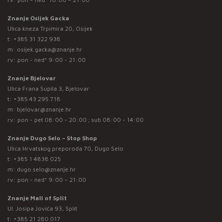
Znanje Osijek Gacka
Ulica kneza Trpimira 20, Osijek
t:
+385 31 322 938
m:
osijek.gacka@znanje.hr
rv: pon - ned* 9:00 - 21:00
Znanje Bjelovar
Ulica Frana Supila 3, Bjelovar
t:
+385 43 295 718
m:
bjelovar@znanje.hr
rv: pon - pet 08:00 - 20:00 ; sub 08:00 - 14:00
Znanje Dugo Selo – Stop Shop
Ulica Hrvatskog preporoda 70, Dugo Selo
t:
+385 1 4838 025
m:
dugo.selo@znanje.hr
rv: pon - ned* 9:00 – 21:00
Znanje Mall of Split
Ul. Josipa Jovića 93, Split
t:
+385 21 280 017