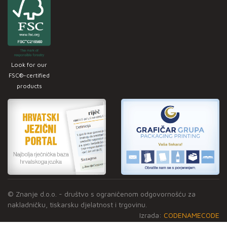
Look for our
FSC®-certified
products
© Znanje d.o.o. - društvo s ograničenom odgovornošću za
nakladničku, tiskarsku djelatnost i trgovinu.
Izrada:
CODENAMECODE