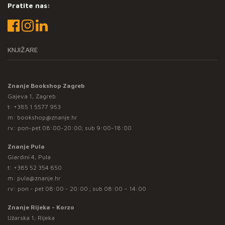
Pratite nas:
KNJIŽARE
Znanje Bookshop Zagreb
Gajeva 1, Zagreb
t:
+385 1 5577 953
m:
bookshop@znanje.hr
rv: pon-pet 08:00-20:00; sub 9:00-18:00
Znanje Pula
Giardini 4, Pula
t:
+385 52 354 650
m:
pula@znanje.hr
rv: pon - pet 08:00 - 20:00 ; sub 08:00 – 14:00
Znanje Rijeka - Korzo
Užarska 1, Rijeka