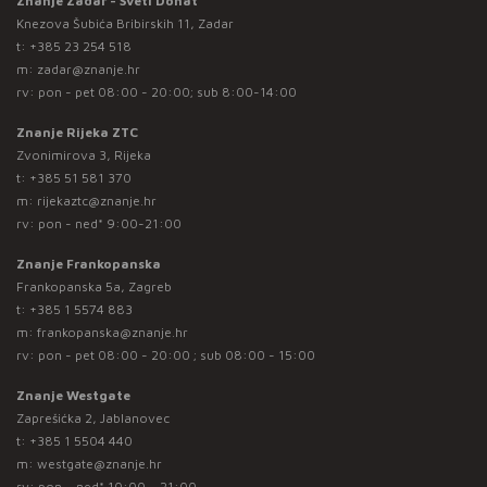
Znanje Zadar - Sveti Donat
Knezova Šubića Bribirskih 11, Zadar
t:
+385 23 254 518
m:
zadar@znanje.hr
rv: pon - pet 08:00 - 20:00; sub 8:00-14:00
Znanje Rijeka ZTC
Zvonimirova 3, Rijeka
t:
+385 51 581 370
m:
rijekaztc@znanje.hr
rv: pon - ned* 9:00-21:00
Znanje Frankopanska
Frankopanska 5a, Zagreb
t:
+385 1 5574 883
m:
frankopanska@znanje.hr
rv: pon - pet 08:00 - 20:00 ; sub 08:00 - 15:00
Znanje Westgate
Zaprešićka 2, Jablanovec
t:
+385 1 5504 440
m:
westgate@znanje.hr
rv: pon – ned* 10:00 – 21:00