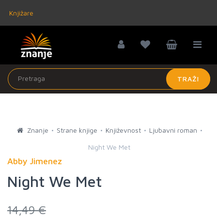
Knjižare
TRAŽI
Znanje
Strane knjige
Književnost
Ljubavni roman
Night We Met
Abby Jimenez
Night We Met
14,49 €