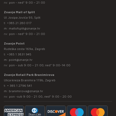
rv: pon - ned* 9:00 – 21:00
Znanje Mall of Split
Ul. Josipa Jovića 93, Split
t:
+385 21 280 017
m:
mallofsplit@znanje.hr
rv: pon - ned* 9:00 – 21:00
Znanje Point
Rudeška cesta 169a, Zagreb
t:
+385 1 3831 945
m:
point@znanje.hr
rv: pon - sub 9:00 – 21:00; ned* 9:00-14:00
Znanje Retail Park Branimirova
Ulica kneza Branimira 119b, Zagreb
t:
+ 385 1 2796 541
m:
branimirova@znanje.hr
rv: pon -sub 9:00 - 21:00, ned* 9:00 - 20:00