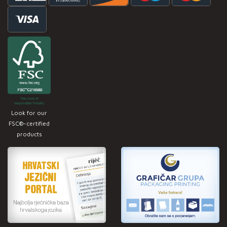
Look for our
FSC®-certified
products