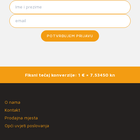
POTVRĐUJEM PRIJAVU
Fiksni tečaj konverzije: 1 € = 7,53450 kn
O nama
Kontakt
Prodajna mjesta
Opći uvjeti poslovanja