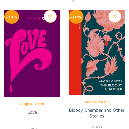
-20%
-20%
Angela Carter
Angela Carter
Bloody Chamber and Other
Love
Stories
22,45 €
11,85 €