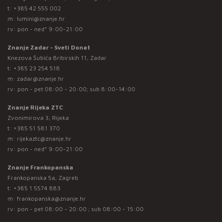
t:
+385 42 555 002
m:
lumini@znanje.hr
rv: pon - ned* 9:00-21:00
Znanje Zadar - Sveti Donat
Knezova Šubića Bribirskih 11, Zadar
t:
+385 23 254 518
m:
zadar@znanje.hr
rv: pon - pet 08:00 - 20:00; sub 8:00-14:00
Znanje Rijeka ZTC
Zvonimirova 3, Rijeka
t:
+385 51 581 370
m:
rijekaztc@znanje.hr
rv: pon - ned* 9:00-21:00
Znanje Frankopanska
Frankopanska 5a, Zagreb
t:
+385 1 5574 883
m:
frankopanska@znanje.hr
rv: pon - pet 08:00 - 20:00 ; sub 08:00 - 15:00