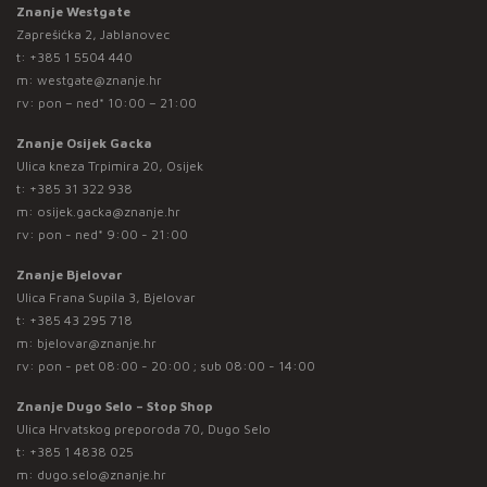
Znanje Westgate
Zaprešićka 2, Jablanovec
t:
+385 1 5504 440
m:
westgate@znanje.hr
rv: pon – ned* 10:00 – 21:00
Znanje Osijek Gacka
Ulica kneza Trpimira 20, Osijek
t:
+385 31 322 938
m:
osijek.gacka@znanje.hr
rv: pon - ned* 9:00 - 21:00
Znanje Bjelovar
Ulica Frana Supila 3, Bjelovar
t:
+385 43 295 718
m:
bjelovar@znanje.hr
rv: pon - pet 08:00 - 20:00 ; sub 08:00 - 14:00
Znanje Dugo Selo – Stop Shop
Ulica Hrvatskog preporoda 70, Dugo Selo
t:
+385 1 4838 025
m:
dugo.selo@znanje.hr