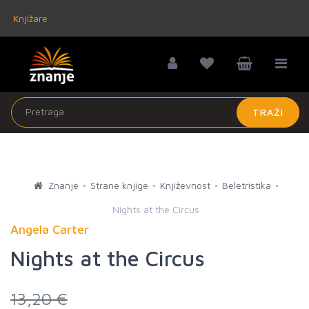
Knjižare
TRAŽI
Znanje
Strane knjige
Književnost
Beletristika
Nights at the Circus
Angela Carter
Nights at the Circus
13,20 €