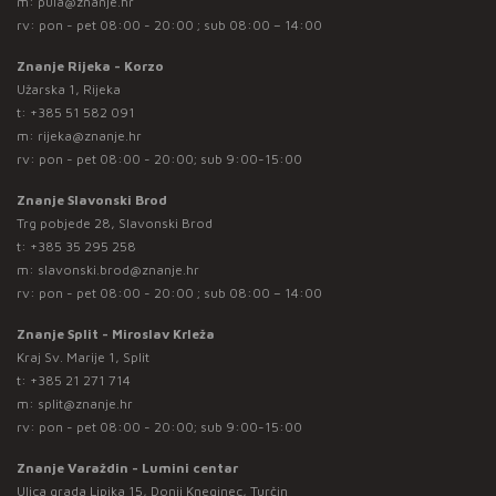
m:
pula@znanje.hr
rv: pon - pet 08:00 - 20:00 ; sub 08:00 – 14:00
Znanje Rijeka - Korzo
Užarska 1, Rijeka
t:
+385 51 582 091
m:
rijeka@znanje.hr
rv: pon - pet 08:00 - 20:00; sub 9:00-15:00
Znanje Slavonski Brod
Trg pobjede 28, Slavonski Brod
t:
+385 35 295 258
m:
slavonski.brod@znanje.hr
rv: pon - pet 08:00 - 20:00 ; sub 08:00 – 14:00
Znanje Split - Miroslav Krleža
Kraj Sv. Marije 1, Split
t:
+385 21 271 714
m:
split@znanje.hr
rv: pon - pet 08:00 - 20:00; sub 9:00-15:00
Znanje Varaždin - Lumini centar
Ulica grada Lipika 15, Donji Kneginec, Turčin