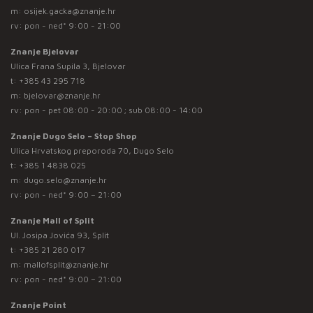
m:
osijek.gacka@znanje.hr
rv: pon - ned* 9:00 - 21:00
Znanje Bjelovar
Ulica Frana Supila 3, Bjelovar
t:
+385 43 295 718
m:
bjelovar@znanje.hr
rv: pon - pet 08:00 - 20:00 ; sub 08:00 - 14:00
Znanje Dugo Selo – Stop Shop
Ulica Hrvatskog preporoda 70, Dugo Selo
t:
+385 1 4838 025
m:
dugo.selo@znanje.hr
rv: pon - ned* 9:00 – 21:00
Znanje Mall of Split
Ul. Josipa Jovića 93, Split
t:
+385 21 280 017
m:
mallofsplit@znanje.hr
rv: pon - ned* 9:00 – 21:00
Znanje Point