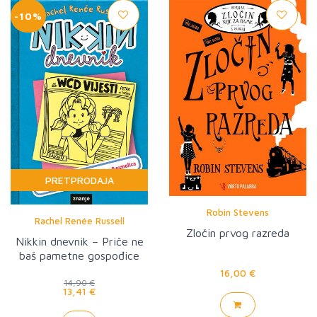
-10%
PRETPRODAJA
Robin Stevens
Rachel Renée Russell
Zločin prvog razreda
Nikkin dnevnik – Priče ne
baš pametne gospođice
Sveznalice
16,00 €
14,90 €
13,41 €