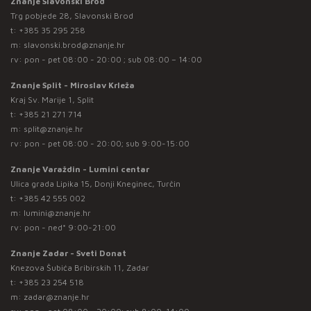
Znanje Slavonski Brod
Trg pobjede 28, Slavonski Brod
t:
+385 35 295 258
m:
slavonski.brod@znanje.hr
rv: pon - pet 08:00 - 20:00 ; sub 08:00 – 14:00
Znanje Split - Miroslav Krleža
Kraj Sv. Marije 1, Split
t:
+385 21 271 714
m:
split@znanje.hr
rv: pon - pet 08:00 - 20:00; sub 9:00-15:00
Znanje Varaždin - Lumini centar
Ulica grada Lipika 15, Donji Kneginec, Turčin
t:
+385 42 555 002
m:
lumini@znanje.hr
rv: pon - ned* 9:00-21:00
Znanje Zadar - Sveti Donat
Knezova Šubića Bribirskih 11, Zadar
t:
+385 23 254 518
m:
zadar@znanje.hr