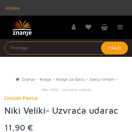
Knjižare
TRAŽI
Znanje
Knjige
Knjige za djecu
Dječji romani
Niki Veliki- Uzvraća udarac
Lincoln Peirce
Niki Veliki- Uzvraća udarac
11,90 €