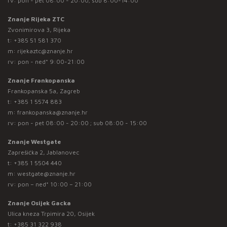
rv: pon - pet 08:00 - 20:00; sub 8:00-14:00
Znanje Rijeka ZTC
Zvonimirova 3, Rijeka
t:
+385 51 581 370
m:
rijekaztc@znanje.hr
rv: pon - ned* 9:00-21:00
Znanje Frankopanska
Frankopanska 5a, Zagreb
t:
+385 1 5574 883
m:
frankopanska@znanje.hr
rv: pon - pet 08:00 - 20:00 ; sub 08:00 - 15:00
Znanje Westgate
Zaprešićka 2, Jablanovec
t:
+385 1 5504 440
m:
westgate@znanje.hr
rv: pon – ned* 10:00 – 21:00
Znanje Osijek Gacka
Ulica kneza Trpimira 20, Osijek
t:
+385 31 322 938